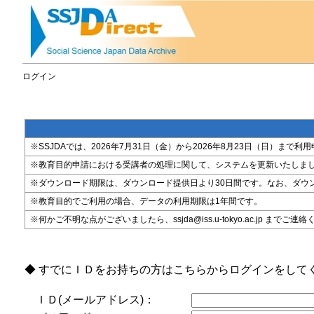
ログイン
※SSJDAでは、2026年7月31日（金）から2026年8月23日（日）
※教育目的申請における受講者の処理に関して、システムを更新いたしま
※ダウンロード期限は、ダウンロード提供日より30日間です。なお、ダウ
※教育目的でご利用の場合、データの利用期限は1年間です。
※何かご不明な点がございましたら、ssjda@iss.u-tokyo.ac.jp までご連
◆ すでにＩＤをお持ちの方はこちらからログインをして
ＩＤ(メールアドレス)：