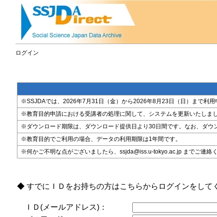
ログイン
※SSJDAでは、2026年7月31日（金）から2026年8月23日（日）
※教育目的申請における受講者の処理に関して、システムを更新いたしま
※ダウンロード期限は、ダウンロード提供日より30日間です。なお、ダウ
※教育目的でご利用の場合、データの利用期限は1年間です。
※何かご不明な点がございましたら、ssjda@iss.u-tokyo.ac.jp までご連
◆ すでにＩＤをお持ちの方はこちらからログインをして
ＩＤ(メールアドレス)：