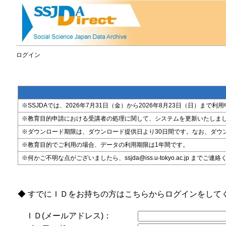
ログイン
※SSJDAでは、2026年7月31日（金）から2026年8月23日（日）
※教育目的申請における受講者の処理に関して、システムを更新いたしま
※ダウンロード期限は、ダウンロード提供日より30日間です。なお、ダウ
※教育目的でご利用の場合、データの利用期限は1年間です。
※何かご不明な点がございましたら、ssjda@iss.u-tokyo.ac.jp までご連
◆ すでにＩＤをお持ちの方はこちらからログインをして
ＩＤ(メールアドレス)：