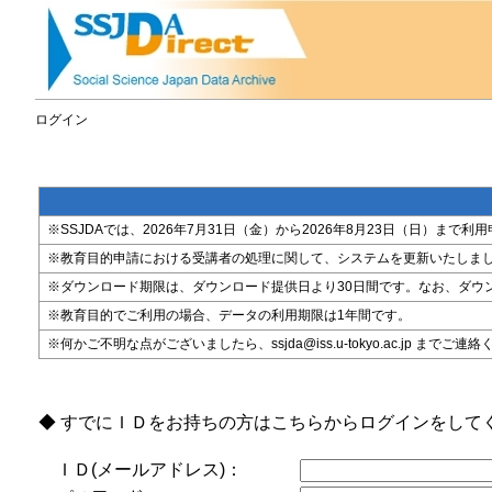
ログイン
※SSJDAでは、2026年7月31日（金）から2026年8月23日（日）
※教育目的申請における受講者の処理に関して、システムを更新いたしま
※ダウンロード期限は、ダウンロード提供日より30日間です。なお、ダウ
※教育目的でご利用の場合、データの利用期限は1年間です。
※何かご不明な点がございましたら、ssjda@iss.u-tokyo.ac.jp までご連
◆ すでにＩＤをお持ちの方はこちらからログインをして
ＩＤ(メールアドレス)：