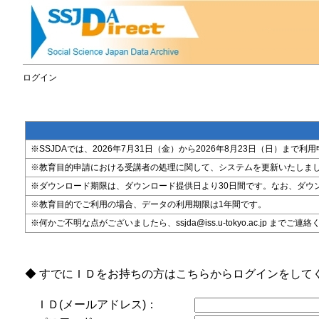
ログイン
※SSJDAでは、2026年7月31日（金）から2026年8月23日（日）
※教育目的申請における受講者の処理に関して、システムを更新いたしま
※ダウンロード期限は、ダウンロード提供日より30日間です。なお、ダウ
※教育目的でご利用の場合、データの利用期限は1年間です。
※何かご不明な点がございましたら、ssjda@iss.u-tokyo.ac.jp までご連
◆ すでにＩＤをお持ちの方はこちらからログインをして
ＩＤ(メールアドレス)：