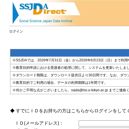
ログイン
※SSJDAでは、2026年7月31日（金）から2026年8月23日（日）
※教育目的申請における受講者の処理に関して、システムを更新いたしま
※ダウンロード期限は、ダウンロード提供日より30日間です。なお、ダウ
※教育目的でご利用の場合、データの利用期限は1年間です。
※何かご不明な点がございましたら、ssjda@iss.u-tokyo.ac.jp までご連
◆ すでにＩＤをお持ちの方はこちらからログインをして
ＩＤ(メールアドレス)：