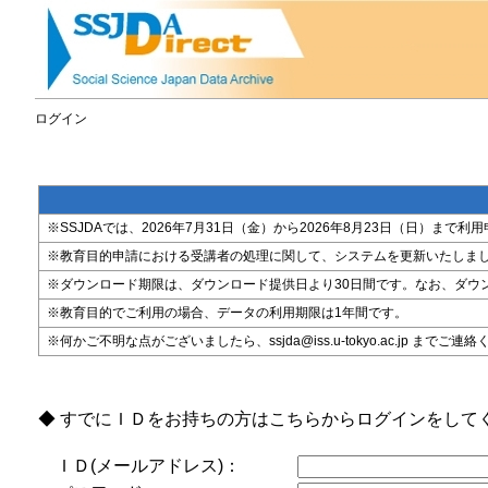
ログイン
※SSJDAでは、2026年7月31日（金）から2026年8月23日（日）
※教育目的申請における受講者の処理に関して、システムを更新いたしま
※ダウンロード期限は、ダウンロード提供日より30日間です。なお、ダウ
※教育目的でご利用の場合、データの利用期限は1年間です。
※何かご不明な点がございましたら、ssjda@iss.u-tokyo.ac.jp までご連
◆ すでにＩＤをお持ちの方はこちらからログインをして
ＩＤ(メールアドレス)：