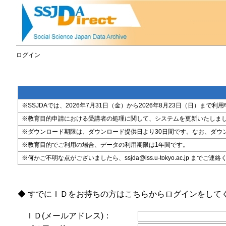
ログイン
※SSJDAでは、2026年7月31日（金）から2026年8月23日（日）
※教育目的申請における受講者の処理に関して、システムを更新いたしま
※ダウンロード期限は、ダウンロード提供日より30日間です。なお、ダウ
※教育目的でご利用の場合、データの利用期限は1年間です。
※何かご不明な点がございましたら、ssjda@iss.u-tokyo.ac.jp までご連
◆ すでにＩＤをお持ちの方はこちらからログインをして
ＩＤ(メールアドレス)：