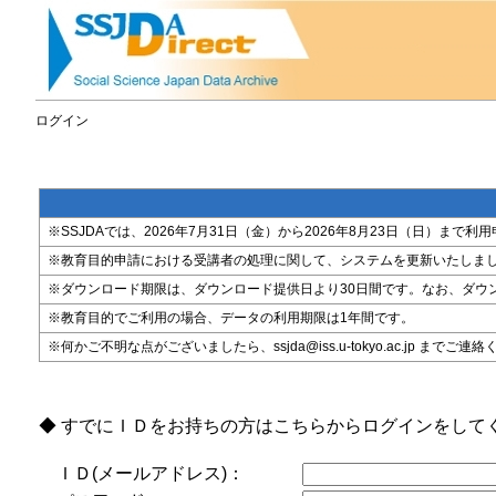
ログイン
※SSJDAでは、2026年7月31日（金）から2026年8月23日（日）
※教育目的申請における受講者の処理に関して、システムを更新いたしま
※ダウンロード期限は、ダウンロード提供日より30日間です。なお、ダウ
※教育目的でご利用の場合、データの利用期限は1年間です。
※何かご不明な点がございましたら、ssjda@iss.u-tokyo.ac.jp までご連
◆ すでにＩＤをお持ちの方はこちらからログインをして
ＩＤ(メールアドレス)：