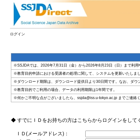
ログイン
※SSJDAでは、2026年7月31日（金）から2026年8月23日（日）
※教育目的申請における受講者の処理に関して、システムを更新いたしま
※ダウンロード期限は、ダウンロード提供日より30日間です。なお、ダウ
※教育目的でご利用の場合、データの利用期限は1年間です。
※何かご不明な点がございましたら、ssjda@iss.u-tokyo.ac.jp までご連
◆ すでにＩＤをお持ちの方はこちらからログインをして
ＩＤ(メールアドレス)：