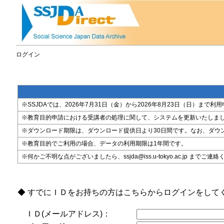
ログイン
※SSJDAでは、2026年7月31日（金）から2026年8月23日（日）
※教育目的申請における受講者の処理に関して、システムを更新いたしま
※ダウンロード期限は、ダウンロード提供日より30日間です。なお、ダウ
※教育目的でご利用の場合、データの利用期限は1年間です。
※何かご不明な点がございましたら、ssjda@iss.u-tokyo.ac.jp までご連
◆ すでにＩＤをお持ちの方はこちらからログインをして
ＩＤ(メールアドレス)：