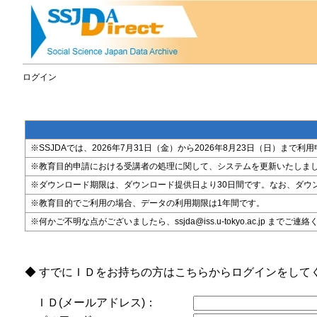
ログイン
※SSJDAでは、2026年7月31日（金）から2026年8月23日（日）
※教育目的申請における受講者の処理に関して、システムを更新いたしま
※ダウンロード期限は、ダウンロード提供日より30日間です。なお、ダウ
※教育目的でご利用の場合、データの利用期限は1年間です。
※何かご不明な点がございましたら、ssjda@iss.u-tokyo.ac.jp までご連
◆ すでにＩＤをお持ちの方はこちらからログインをして
ＩＤ(メールアドレス)：