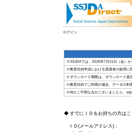
ログイン
※SSJDAでは、2026年7月31日（
※教育目的申請における受講者の処理に
※ダウンロード期限は、ダウンロード提
※教育目的でご利用の場合、データの利
※何かご不明な点がございましたら、ssjda@i
◆ すでにＩＤをお持ちの方は
ＩＤ(メールアドレス)：