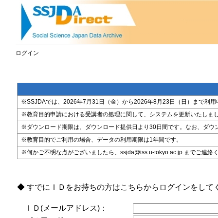
ログイン
※SSJDAでは、2026年7月31日（金）から2026年8月23日（日）
※教育目的申請における受講者の処理に関して、システムを更新いたしま
※ダウンロード期限は、ダウンロード提供日より30日間です。なお、ダウ
※教育目的でご利用の場合、データの利用期限は1年間です。
※何かご不明な点がございましたら、ssjda@iss.u-tokyo.ac.jp までご連
◆ すでにＩＤをお持ちの方はこちらからログインをして
ＩＤ(メールアドレス)：