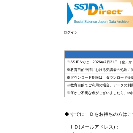
ログイン
※SSJDAでは、2026年7月31日（
※教育目的申請における受講者の処理に
※ダウンロード期限は、ダウンロード提
※教育目的でご利用の場合、データの利
※何かご不明な点がございましたら、ssjda@i
◆ すでにＩＤをお持ちの方は
ＩＤ(メールアドレス)：