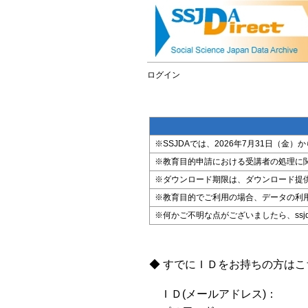
ログイン
※SSJDAでは、2026年7月31日（
※教育目的申請における受講者の処理に
※ダウンロード期限は、ダウンロード提
※教育目的でご利用の場合、データの利
※何かご不明な点がございましたら、ssjda@i
◆ すでにＩＤをお持ちの方は
ＩＤ(メールアドレス)：