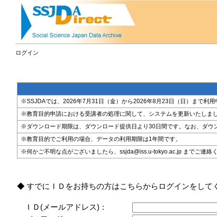
ログイン
※SSJDAでは、2026年7月31日（金）から2026年8月23日（日）
※教育目的申請における受講者の処理に関して、システムを更新いたしま
※ダウンロード期限は、ダウンロード提供日より30日間です。なお、ダウ
※教育目的でご利用の場合、データの利用期限は1年間です。
※何かご不明な点がございましたら、ssjda@iss.u-tokyo.ac.jp までご連
◆ すでにＩＤをお持ちの方はこちらからログインをして
ＩＤ(メールアドレス)：