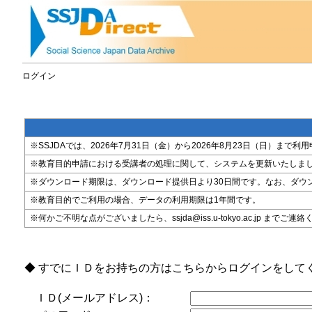
ログイン
※SSJDAでは、2026年7月31日（金）から2026年8月23日（日）
※教育目的申請における受講者の処理に関して、システムを更新いたしま
※ダウンロード期限は、ダウンロード提供日より30日間です。なお、ダウ
※教育目的でご利用の場合、データの利用期限は1年間です。
※何かご不明な点がございましたら、ssjda@iss.u-tokyo.ac.jp までご連
◆ すでにＩＤをお持ちの方はこちらからログインをして
ＩＤ(メールアドレス)：