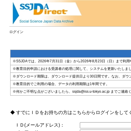
ログイン
※SSJDAでは、2026年7月31日（金）から2026年8月23日（日）
※教育目的申請における受講者の処理に関して、システムを更新いたしま
※ダウンロード期限は、ダウンロード提供日より30日間です。なお、ダウ
※教育目的でご利用の場合、データの利用期限は1年間です。
※何かご不明な点がございましたら、ssjda@iss.u-tokyo.ac.jp までご連
◆ すでにＩＤをお持ちの方はこちらからログインをして
ＩＤ(メールアドレス)：