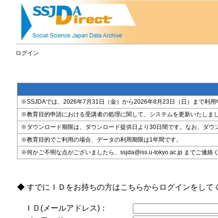
ログイン
※SSJDAでは、2026年7月31日（金）から2026年8月23日（日）
※教育目的申請における受講者の処理に関して、システムを更新いたしま
※ダウンロード期限は、ダウンロード提供日より30日間です。なお、ダウ
※教育目的でご利用の場合、データの利用期限は1年間です。
※何かご不明な点がございましたら、ssjda@iss.u-tokyo.ac.jp までご連
◆ すでにＩＤをお持ちの方はこちらからログインをして
ＩＤ(メールアドレス)：