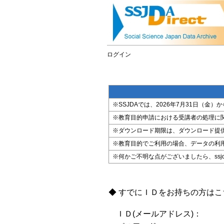
ログイン
※SSJDAでは、2026年7月31日（
※教育目的申請における受講者の処理に
※ダウンロード期限は、ダウンロード提
※教育目的でご利用の場合、データの利
※何かご不明な点がございましたら、ssjda@i
◆ すでにＩＤをお持ちの方は
ＩＤ(メールアドレス)：