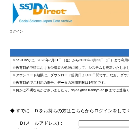
ログイン
※SSJDAでは、2026年7月31日（金）から2026年8月23日（日）
※教育目的申請における受講者の処理に関して、システムを更新いたしま
※ダウンロード期限は、ダウンロード提供日より30日間です。なお、ダウ
※教育目的でご利用の場合、データの利用期限は1年間です。
※何かご不明な点がございましたら、ssjda@iss.u-tokyo.ac.jp までご連
◆ すでにＩＤをお持ちの方はこちらからログインをして
ＩＤ(メールアドレス)：