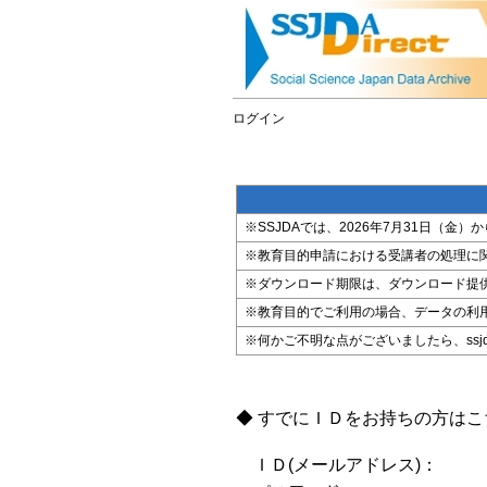
ログイン
※SSJDAでは、2026年7月31日（
※教育目的申請における受講者の処理に
※ダウンロード期限は、ダウンロード提
※教育目的でご利用の場合、データの利
※何かご不明な点がございましたら、ssjda@i
◆ すでにＩＤをお持ちの方は
ＩＤ(メールアドレス)：