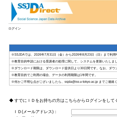
ログイン
※SSJDAでは、2026年7月31日（金）から2026年8月23日（日）
※教育目的申請における受講者の処理に関して、システムを更新いたしま
※ダウンロード期限は、ダウンロード提供日より30日間です。なお、ダウ
※教育目的でご利用の場合、データの利用期限は1年間です。
※何かご不明な点がございましたら、ssjda@iss.u-tokyo.ac.jp までご連
◆ すでにＩＤをお持ちの方はこちらからログインをして
ＩＤ(メールアドレス)：