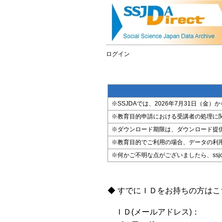
ログイン
※SSJDAでは、2026年7月31日（
※教育目的申請における受講者の処理に
※ダウンロード期限は、ダウンロード提
※教育目的でご利用の場合、データの利
※何かご不明な点がございましたら、ssjda@i
◆ すでにＩＤをお持ちの方は
ＩＤ(メールアドレス)：