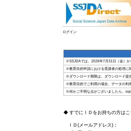
ログイン
※SSJDAでは、2026年7月31日（
※教育目的申請における受講者の処理に
※ダウンロード期限は、ダウンロード提
※教育目的でご利用の場合、データの利
※何かご不明な点がございましたら、ssjda@i
◆ すでにＩＤをお持ちの方は
ＩＤ(メールアドレス)：