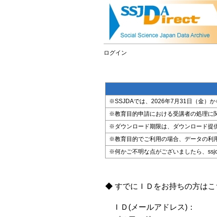
ログイン
※SSJDAでは、2026年7月31日（
※教育目的申請における受講者の処理に
※ダウンロード期限は、ダウンロード提
※教育目的でご利用の場合、データの利
※何かご不明な点がございましたら、ssjda@i
◆ すでにＩＤをお持ちの方は
ＩＤ(メールアドレス)：