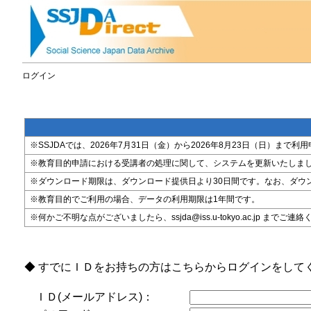
ログイン
※SSJDAでは、2026年7月31日（金）から2026年8月23日（日）
※教育目的申請における受講者の処理に関して、システムを更新いたしま
※ダウンロード期限は、ダウンロード提供日より30日間です。なお、ダウ
※教育目的でご利用の場合、データの利用期限は1年間です。
※何かご不明な点がございましたら、ssjda@iss.u-tokyo.ac.jp までご連
◆ すでにＩＤをお持ちの方はこちらからログインをして
ＩＤ(メールアドレス)：