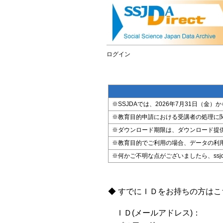
ログイン
※SSJDAでは、2026年7月31日（
※教育目的申請における受講者の処理に
※ダウンロード期限は、ダウンロード提
※教育目的でご利用の場合、データの利
※何かご不明な点がございましたら、ssjda@i
◆ すでにＩＤをお持ちの方は
ＩＤ(メールアドレス)：