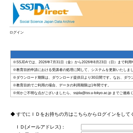
ログイン
※SSJDAでは、2026年7月31日（金）から2026年8月23日（日）
※教育目的申請における受講者の処理に関して、システムを更新いたしま
※ダウンロード期限は、ダウンロード提供日より30日間です。なお、ダウ
※教育目的でご利用の場合、データの利用期限は1年間です。
※何かご不明な点がございましたら、ssjda@iss.u-tokyo.ac.jp までご連
◆ すでにＩＤをお持ちの方はこちらからログインをして
ＩＤ(メールアドレス)：