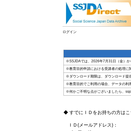
ログイン
※SSJDAでは、2026年7月31日（
※教育目的申請における受講者の処理に
※ダウンロード期限は、ダウンロード提
※教育目的でご利用の場合、データの利
※何かご不明な点がございましたら、ssjda@i
◆ すでにＩＤをお持ちの方は
ＩＤ(メールアドレス)：