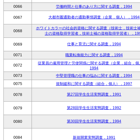
0066
労働時間と仕事のあり方に関する調査，1994
大都市圏通勤者の通勤事情調査（企業，個人），1994
0067
ホワイトカラーの社会的資格に関する調査（技術士，技術士
0068
士の資格取得学習者，技術士補の資格取得学習者），199
仕事と育児に関する調査，1994
0069
0071
職業転換能力に関する調査，1994
従業員の雇用管理と労使関係に関する調査（企業，組合，個
0072
1994
0073
中堅管理職の仕事の悩みに関する調査，1994
0075
規制緩和に関する調査（組合，個人），1997
第27回学生生活実態調査，1991
0078
第28回学生生活実態調査，1992
0079
第30回学生生活実態調査，1994
0080
0084
新規開業実態調査，1991