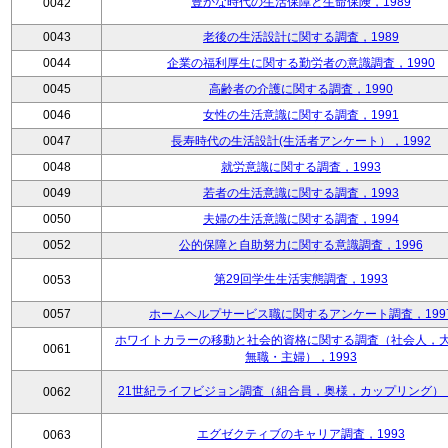
豊かな時代の生活保障と生命保険，1989
0042
0043
老後の生活設計に関する調査，1989
0044
企業の福利厚生に関する勤労者の意識調査，1990
0045
高齢者の介護に関する調査，1990
0046
女性の生活意識に関する調査，1991
0047
長寿時代の生活設計(生活者アンケート），1992
0048
就労意識に関する調査，1993
0049
若者の生活意識に関する調査，1993
0050
夫婦の生活意識に関する調査，1994
0052
公的保障と自助努力に関する意識調査，1996
第29回学生生活実態調査，1993
0053
0057
ホームヘルプサービス職に関するアンケート調査，199
ホワイトカラーの移動と社会的資格に関する調査（社会人，
0061
無職・主婦），1993
21世紀ライフビジョン調査（組合員，奥様，カップリング），
0062
エグゼクティブのキャリア調査，1993
0063