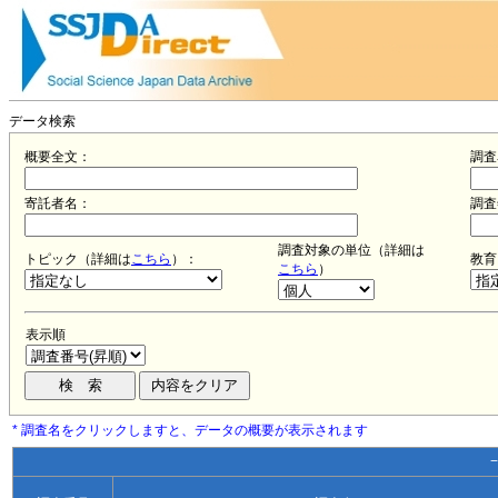
データ検索
概要全文：
調査
寄託者名：
調査
調査対象の単位（詳細は
トピック（詳細は
こちら
）：
教育
こちら
）
表示順
* 調査名をクリックしますと、データの概要が表示されます