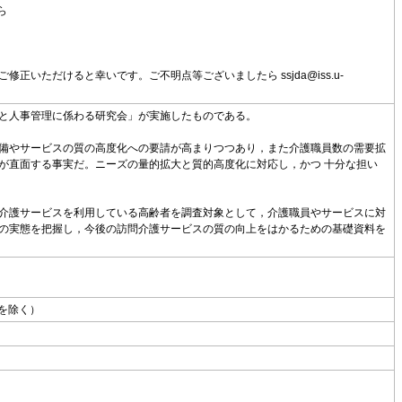
ら
ただけると幸いです。ご不明点等ございましたら ssjda@iss.u-
と人事管理に係わる研究会」が実施したものである。
備やサービスの質の高度化への要請が高まりつつあり，また介護職員数の需要拡
が直面する事実だ。ニーズの量的拡大と質的高度化に対応し，かつ 十分な担い
介護サービスを利用している高齢者を調査対象として，介護職員やサービスに対
の実態を把握し，今後の訪問介護サービスの質の向上をはかるための基礎資料を
を除く）