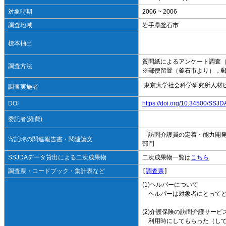
対象時期
2006 ~ 2006
調査地域
岩手県釜石市
標本抽出
質問紙によるアンケート調査
調査方法
※郵便留置（釜石市より），
東京大学社会科学研究所人材
調査実施者
DOI
https://doi.org/10.34500/SSJ
委託者(経費)
「訪問介護員の定着・能力開発
寄託時の関連報告書・関連論文
部門
SSJDAデータ貸出による二次成果物
二次成果物一覧は
こちら
調査票・コードブック・集計表など
[
調査票
]
(1)ヘルパーについて
ヘルパーは対象者にとってど
(2)介護保険の訪問介護サー
利用時にしてもらった（して