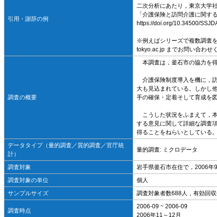
二次分析にあたり，東京大学社
「介護保険と訪問介護に関する利
引用・謝辞の例
https://doi.org/10.34500/SSJ
※例えばシリーズで複数調査を
tokyo.ac.jp までお問い合わ
本調査は，釜石市の協力を得
介護保険制度導入を機に，訪
大も見込まれている。しかし
調査の概要
手の確保・定着そして育成を
こうした状況をふまえて，本
する意見に関して詳細な調査
得ることをねらいとしている
データタイプ（量的調査／質的調査／官庁統
量的調査: ミクロデータ
計）
調査対象
岩手県釜石市在住で，2006
調査対象の単位
個人
サンプルサイズ
調査対象者数688人，有効回収数
2006-09 ~ 2006-09
調査時点
2006年11～12月