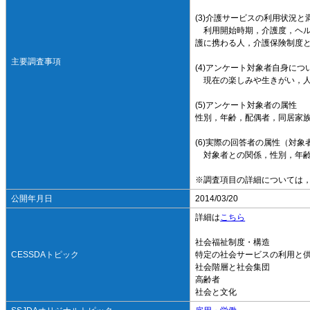
(3)介護サービスの利用状況と
利用開始時期，介護度，ヘル
護に携わる人，介護保険制度
主要調査事項
(4)アンケート対象者自身につ
現在の楽しみや生きがい，人
(5)アンケート対象者の属性
性別，年齢，配偶者，同居家
(6)実際の回答者の属性（対
対象者との関係，性別，年齢
※調査項目の詳細については
公開年月日
2014/03/20
詳細は
こちら
社会福祉制度・構造
CESSDAトピック
特定の社会サービスの利用と
社会階層と社会集団
高齢者
社会と文化