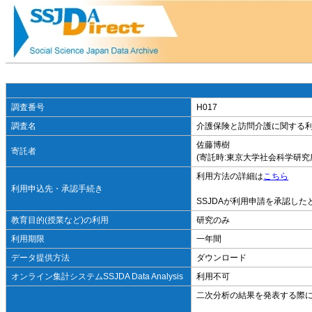
調査番号
H017
調査名
介護保険と訪問介護に関する利
佐藤博樹
寄託者
(寄託時:東京大学社会科学研
利用方法の詳細は
こちら
利用申込先・承認手続き
SSJDAが利用申請を承認し
教育目的(授業など)の利用
研究のみ
利用期限
一年間
データ提供方法
ダウンロード
オンライン集計システムSSJDA Data Analysis
利用不可
二次分析の結果を発表する際