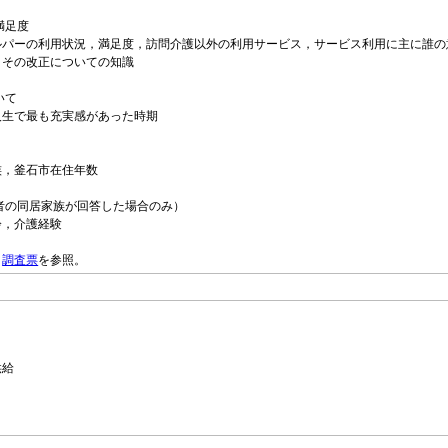
満足度
パーの利用状況，満足度，訪問介護以外の利用サービス，サービス利用に主に誰の
とその改正についての知識
いて
生で最も充実感があった時期
族，釜石市在住年数
象者の同居家族が回答した場合のみ）
，介護経験
，
調査票
を参照。
供給