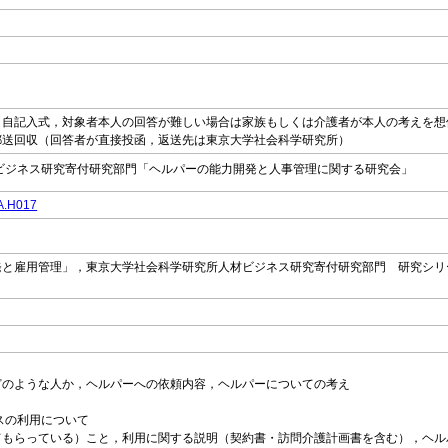
（自記入式，対象者本人の回答が難しい場合は家族もしくは介護者が本人の考えを想
郵送回収（回答者が直接投函，返送先は東京大学社会科学研究所）
ビジネス研究寄付研究部門「ヘルパーの能力開発と人事管理に関する研究会」
DA.H017
と雇用管理」，東京大学社会科学研究所人材ビジネス研究寄付研究部門 研究シリーズ
のような人か，ヘルパーへの依頼内容，ヘルパーについての考え
ビスの利用について
もらっている）こと，利用に関する説明（契約書・訪問介護計画書を含む），ヘル