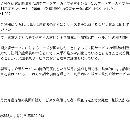
会科学研究所附属社会調査データアーカイブ研究センターSSJデータアーカイブか
用者アンケート，2006」 (佐藤博樹) の個票データの提供を受けました。
DA.H017
ご利用になられた場合は調査名の箇所にシリーズ名を記載するなど，状況に応じてご修正い
せください。
て，東京大学社会科学研究所人材ビジネス研究寄付研究部門「ヘルパーの能力開発
問介護サービスに対するニーズが拡大したことによって，同サービスの管理体制整
他方で，訪問介護職員を中心として，人手不足が深刻化していることもまたこの分野
図ることが，介護事業サービスにおける喫緊の課題となっている。
調査は，介護サービスの質的高度化という課題に焦点を当てる。具体的には，訪問
項目を設けている。これらの調査項目を通じて，利用者の立場から見た介護サービス
。
年9月に介護保険の訪問介護サービスを利用した者（調査時点までの死亡・施設入所者
358人，有効回収率52.0%