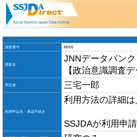
調査番号
M008
JNNデータバンク
調査名
【政治意識調査デ
三宅一郎
寄託者
利用方法の詳細は
利用申込先・承認手続き
SSJDAが利用