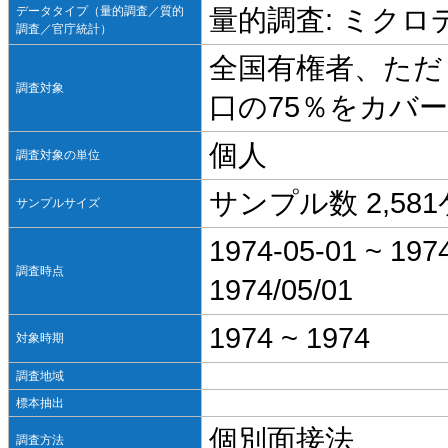
データタイプ（量的調査／質的
量的調査: ミクロ
調査／官庁統計）
全国有権者、ただ
調査対象
口の75％をカバ
個人
調査対象の単位
サンプル数 2,58
サンプルサイズ
1974-05-01 ~ 197
調査時点
1974/05/01
1974 ~ 1974
対象時期
調査地域
標本抽出
個別面接法
調査方法