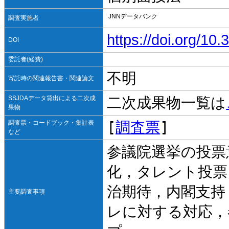
JNNデータバンク
調査実施者
https://doi.org/1
DOI
委託者(経費)
不明
寄託時の関連報告書・関連論文
SSJDAデータ貸出による二次成
二次成果物一覧は
果物
[
調査票
]
調査票・コードブック・集計表
など
参議院選挙の投票
化，タレント投票
治期待，内閣支持
主要調査事項
レに対する対応，