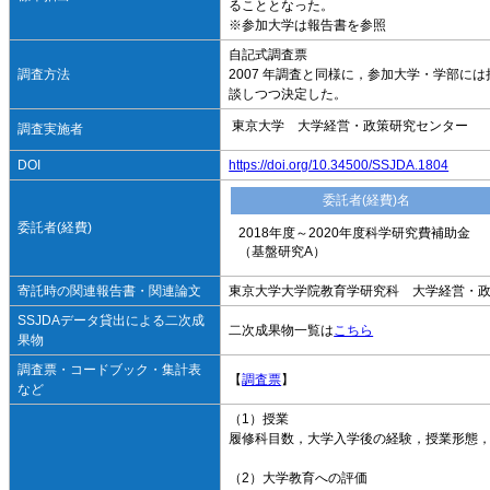
ることとなった。
※参加大学は報告書を参照
自記式調査票
調査方法
2007 年調査と同様に，参加大学・学部
談しつつ決定した。
東京大学 大学経営・政策研究センター
調査実施者
DOI
https://doi.org/10.34500/SSJDA.1804
委託者(経費)名
委託者(経費)
2018年度～2020年度科学研究費補助金
（基盤研究A）
寄託時の関連報告書・関連論文
東京大学大学院教育学研究科 大学経営・政策
SSJDAデータ貸出による二次成
二次成果物一覧は
こちら
果物
調査票・コードブック・集計表
【
調査票
】
など
（1）授業
履修科目数，大学入学後の経験，授業形態，
（2）大学教育への評価