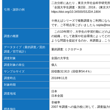
二次分析にあたり，東京大学社会科学研究所
「全国大学生調査・第2回，2018」 (東
引用・謝辞の例
https://doi.org/10.34500/SSJDA.1804
※例えばシリーズで複数調査をご利用にな
です。ご不明点等ございましたら ssjda@iss.
この10年間で，大学生の学習行動にどの
調査の概要
の組織，そして政策や社会環境によってど
ような問題を提起するのか。本調査は，こ
データタイプ（量的調査／質的
量的調査: ミクロデータ
調査／官庁統計）
調査対象
全国の大学生
調査対象の単位
個人
サンプルサイズ
回収数32,913（回収率54.4％）
調査時点
2018年11月
対象時期
日本
調査地域
日本全国
非確率
2007 年調査への協力校に対して，調査協
標本抽出