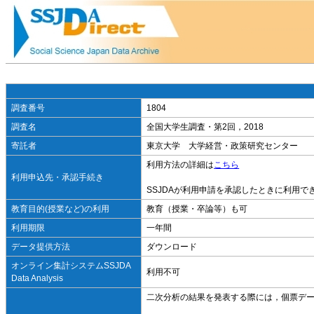
調査番号
1804
調査名
全国大学生調査・第2回，2018
寄託者
東京大学 大学経営・政策研究センター
利用方法の詳細は
こちら
利用申込先・承認手続き
SSJDAが利用申請を承認したときに利用で
教育目的(授業など)の利用
教育（授業・卒論等）も可
利用期限
一年間
データ提供方法
ダウンロード
オンライン集計システムSSJDA
利用不可
Data Analysis
二次分析の結果を発表する際には，個票デ