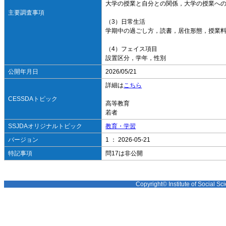
大学の授業と自分との関係，大学の授業へ
主要調査事項
（3）日常生活
学期中の過ごし方，読書，居住形態，授業料
（4）フェイス項目
設置区分，学年，性別
公開年月日
2026/05/21
詳細は
こちら
CESSDAトピック
高等教育
若者
SSJDAオリジナルトピック
教育・学習
バージョン
1 ： 2026-05-21
特記事項
問17は非公開
Copyright© Institute of Social Sci