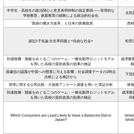
中学生・高校生の政治関心と意見表明抑制の規定要因――管理的な
太田
学校教育，家庭教育の経験による政治的社会化
「医師の働き方改革」と日本の医療政策
西
[続]少子化論:出生率回復と<自由な社会>
松田
到達階層・階級をめぐる二つのゲーム：一般化順序ロジットモデル
成澤雅寛
を用いた高校の質的差異の効果の検証
国威信の認識が中国への態度に与える影響：社会調査データの2時点
下窪
比較による検討から
管理に関する公民比較：大規模アンケート調査を用いた実証分析
林
到達階層・階級をめぐる二つのゲーム：一般化順序ロジットモデル
成澤雅
を用いた高校の質的差異の効果の検証
田
Which Consumers are Least Likely to Have a Balanced Diet in
Ishida
Japan?
Ishid