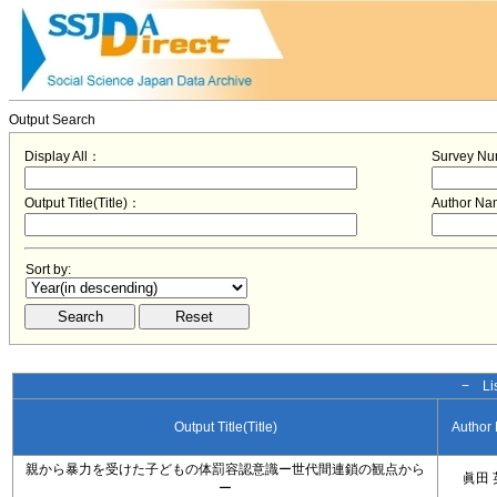
Output Search
Display All：
Survey N
Output Title(Title)：
Author N
Sort by:
− Lis
Output Title(Title)
Author
親から暴力を受けた子どもの体罰容認意識ー世代間連鎖の観点から
眞田 
ー