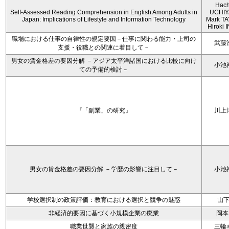
Hach
Self-Assessed Reading Comprehension in English Among Adults in
UCHIY
Japan: Implications of Lifestyle and Information Technology
Mark T
Hiroki
職場における仕事の自律性の規定要因－仕事に関わる能力・上司の
武藤
支援・役職との関連に着目して－
男女の賃金格差の要因分解 －アジア太平洋諸国における比較に向け
小池
ての予備的検討－
『「副業」の研究』
川上
男女の賃金格差の要因分解 －学歴の影響に注目して－
小池
学校選択制の政策評価：教育における選択と競争の魅惑
山
非経済的要因に基づく小規模企業の廃業
岡本
職業世襲と家族の親密度
三輪