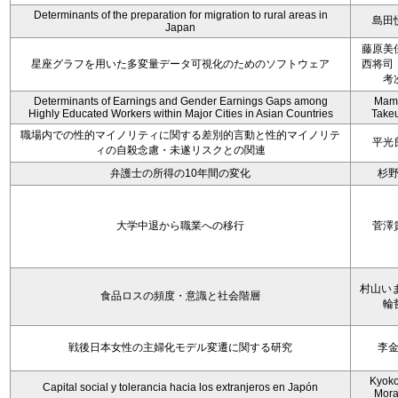
Determinants of the preparation for migration to rural areas in
島田
Japan
藤原美
星座グラフを用いた多変量データ可視化のためのソフトウェア
西将司
考
Determinants of Earnings and Gender Earnings Gaps among
Mam
Highly Educated Workers within Major Cities in Asian Countries
Take
職場内での性的マイノリティに関する差別的言動と性的マイノリテ
平光
ィの自殺念慮・未遂リスクとの関連
弁護士の所得の10年間の変化
杉
大学中退から職業への移行
菅澤
村山いま
食品ロスの頻度・意識と社会階層
輪
戦後日本女性の主婦化モデル変遷に関する研究
李
Kyoko 
Capital social y tolerancia hacia los extranjeros en Japón
Mora