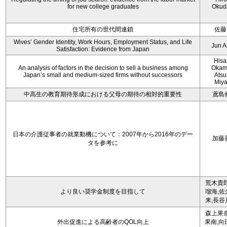
for new college graduates
Okud
住宅所有の世代間連鎖
佐藤
Wives’ Gender Identity, Work Hours, Employment Status, and Life
Jun 
Satisfaction: Evidence from Japan
Hisa
An analysis of factors in the decision to sell a business among
Okam
Japan’s small and medium-sized firms without successors
Atsu
Miy
中高生の教育期待形成における父母の期待の相対的重要性
鳶島
日本の介護従事者の就業動機について：2007年から2016年のデー
加藤
タを参考に
荒木貴郎
より良い奨学金制度を目指して
瑠海,佐
来,長谷
森上果奈
外出促進による高齢者のQOL向上
果南,向