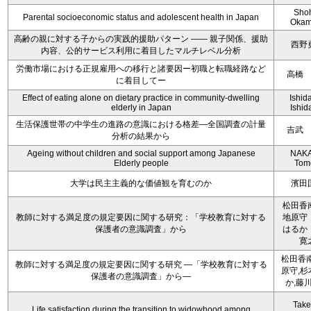
Sho
Parental socioeconomic status and adolescent health in Japan
Okam
高齢の親に対する子からの実践的援助パターン ―― 親子関係、援助
西野
内容、公的サービス利用に着目したマルチレベル分析
労働市場における正規雇用への移行と諸要因ー初職と転職経路など
高橋
に着目してー
Effect of eating alone on dietary practice in community-dwelling
Ishida
elderly in Japan
Ishida
生活保護世帯の中学生の進路の意識における格差―全国調査の計量
吉武
分析の結果から
Ageing without children and social support among Japanese
NAKA
Elderly people
Tom
大学は民主主義的な価値観を育むのか
濱田
松田香
教師に対する満足度の規定要因に関する研究：「学校教育に対する
地原守
保護者の意識調査」から
はるか
寛
松田香南
教師に対する満足度の規定要因に関する研究 ―「学校教育に対する
原守,杉
保護者の意識調査」から―
か,藤
Take
Life satisfaction during the transition to widowhood among