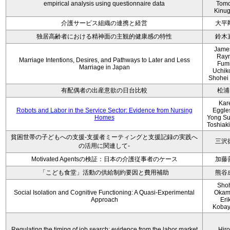
empirical analysis using questionnaire data
Tom
Kinu
介護サービス組織の連携と経営
大平
独居高齢者における精神面の主観的健康感の特性
鈴木
Jame
Ray
Marriage Intentions, Desires, and Pathways to Later and Less
Fum
Marriage in Japan
Uchik
Shohei
有配偶者の出産意欲の日台比較
松浦
Kar
Robots and Labor in the Service Sector: Evidence from Nursing
Eggle
Homes
Yong Su
Toshiaki
貧困世帯の子どもへの支援-支援者ミーティングと支援記録の実践へ
三沢
の活用に関連して-
Motivated Agentsの検証：日本の介護従事者のケース
加藤
「こども食堂」活動の供給制約要因と費用補助
熊谷
Sho
Social Isolation and Cognitive Functioning: A Quasi-Experimental
Okam
Approach
Eri
Kobay
Regulating the timing of job search: evidence from the labor market
Hir