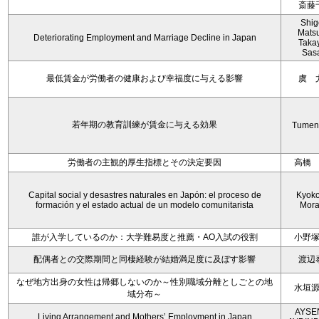
斎藤
Shig
Mats
Deteriorating Employment and Marriage Decline in Japan
Taka
Sas
最低賃金が労働者の健康および幸福度に与える影響
虞 
若年期の教育訓練が賃金に与える効果
Tumen
労働者の主観的厚生指標とその決定要因
高橋
Capital social y desastres naturales en Japón: el proceso de
Kyoko 
formación y el estado actual de un modelo comunitarista
Mora
誰が入学しているのか：大学難易度と推薦・AO入試の役割
小野
配偶者との交際期間と同棲経験が結婚満足度に及ぼす影響
渡辺
なぜ地方出身の女性は帰郷しないのか～性別職域分離としごとの地
水垣
域分布～
AYSE
Living Arrangement and Mothers’ Employment in Japan