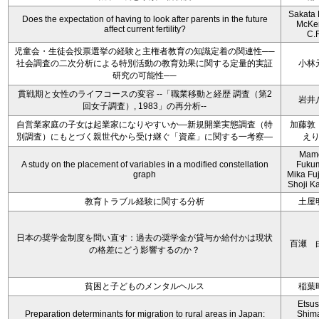
Sakata 
Does the expectation of having to look after parents in the future
McKe
affect current fertility?
C.
児童会・生徒会投票選挙の経験と主権者教育の知識定着の関連性──
社会調査の二次分析による特別活動の教育効果に関する定量的実証
小林
研究の可能性──
貫戦期と女性のライフコースの変容 --「職業移動と経歴 調査（第2
岩井
回女子調査）, 1983」の再分析--
自営業家庭の子女は起業家になりやすいか―新規開業実態調査（特
加藤敦
別調査）にもとづく親世代から受け継ぐ「資産」に関する一考察―
え
Mam
A study on the placement of variables in a modified constellation
Fukum
graph
Mika Fu
Shoji Ka
教育トラブル経験に関する分析
土屋
日本の奨学金制度を問い直す：過去の奨学金が貸与か給付かは現状
百瀬 
の格差にどう影響するのか？
貧困と子どものメンタルヘルス
稲葉
Etsu
Preparation determinants for migration to rural areas in Japan:
Shim