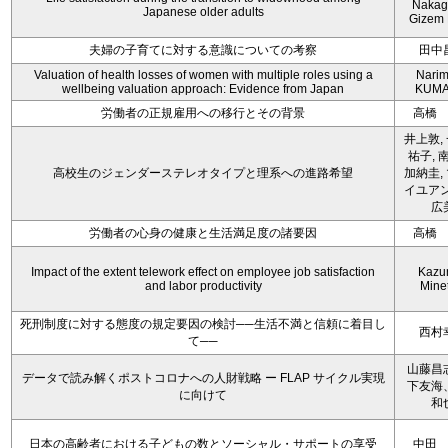
Nakag
Japanese older adults
Gizem 
夫婦の子育てに対する意識についての考察
田中
Valuation of health losses of women with multiple roles using a
Nari
wellbeing valuation approach: Evidence from Japan
KUMA
労働者の正規雇用への移行とその背景
高橋
井上敦,
祐子, 
高校生のジェンダーステレオタイプと理系への進路希望
加納圭,
イユアン
広
労働者の心身の健康と生活満足度の諸要因
高橋
Impact of the extent telework effect on employee job satisfaction
Kazu
and labor productivity
Mine
死刑制度に対する態度の規定要因の検討──生活不満と信頼に着目し
西村
て──
山藤昌
データで読み解くポストコロナへの人財戦略 ー FLAP サイクル実現
下友海
に向けて
和
日本の高齢者における子どもの数とソーシャル・サポートの享受
中田