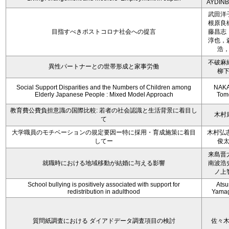
AYDIN
武田洋
根原良
目指すべきポストコロナ社会への提言
藤昌志
淳也，
浩
不破麻
異性パートナーとの世帯形成と家事労働
柳
Social Support Disparities and the Numbers of Children among
NAKA
Elderly Japanese People : Mixed Model Approach
Tom
教育費公費負担意識の国際比較: 若者の社会認識と生活背景に着目し
木村
て
大学職員のモチベーションの規定要因ー特に採用・育成施策に着目
木村弘志
してー
俊
来島晋
就職時における地域移動が結婚に与える影響
南波浩
ノ上
School bullying is positively associated with support for
Atsu
redistribution in adulthood
Yamag
質問紙調査における ダイアドデータ調査項目の検討
佐々