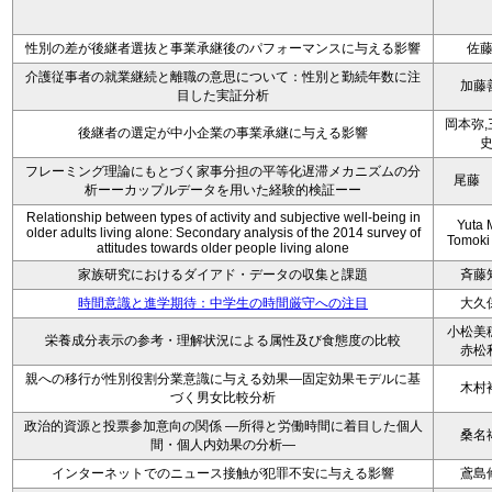
性別の差が後継者選抜と事業承継後のパフォーマンスに与える影響
佐
介護従事者の就業継続と離職の意思について：性別と勤続年数に注
加藤
目した実証分析
岡本弥,
後継者の選定が中小企業の事業承継に与える影響
フレーミング理論にもとづく家事分担の平等化遅滞メカニズムの分
尾藤
析ーーカップルデータを用いた経験的検証ーー
Relationship between types of activity and subjective well-being in
Yuta M
older adults living alone: Secondary analysis of the 2014 survey of
Tomoki
attitudes towards older people living alone
家族研究におけるダイアド・データの収集と課題
斉藤
時間意識と進学期待：中学生の時間厳守への注目
大久
小松美
栄養成分表示の参考・理解状況による属性及び食態度の比較
赤松
親への移行が性別役割分業意識に与える効果—固定効果モデルに基
木村
づく男女比較分析
政治的資源と投票参加意向の関係 ―所得と労働時間に着目した個人
桑名
間・個人内効果の分析―
インターネットでのニュース接触が犯罪不安に与える影響
鳶島