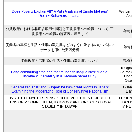
Does Poverty Explain All? A Path Analysis of Single Mothers’
Wu Lin, 
Dietary Behaviors in Japan
Aki
公共政策における非正規雇用の問題と正規雇用への転職について: 正
高橋 
規雇用への転職の諸要因に着目して
労働者の幸福と生活・仕事の満足度はどのように決まるのか: パネル
高橋 
データを用いた要因分析
労働政策と労働者の生活・仕事の満足度について
高橋 
K Oga
Long commuting time and mental health inequalities: Middle-
Shimat
income vulnerability in a 14-wave panel study
Endo
Suz
Generalized Trust and Support for Immigrant Rights in Japan:
Guan
Examining the Moderating Role of Conservative Nationalism
Lia
INSTITUTIONAL RESPONSES TO DEVELOPMENT-INDUCED
I-HSIEN
TENSIONS: COMPETITION, HARMONY, AND ORGANIZATIONAL
KAZU
STABILITY IN TAIWAN
MINE