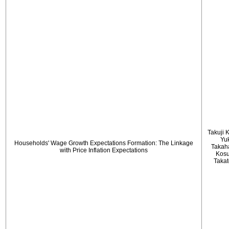
Takuji 
Yu
Households' Wage Growth Expectations Formation: The Linkage
Takah
with Price Inflation Expectations
Kos
Taka