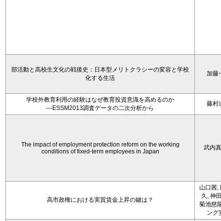
部活動と高校生文化の戦後史：日本型メリトクラシーの変容と学校
加藤
化する生活
学校外教育利用の経験はなぜ教育投資意識を高めるのか
藤村
―ESSM2013調査データの二次分析から
The impact of employment protection reform on the working
武内
conditions of fixed-term employees in Japan
山口茜,
久, 神
高市政権における実質賃金上昇の鍵は？
菊池慈陽
ング