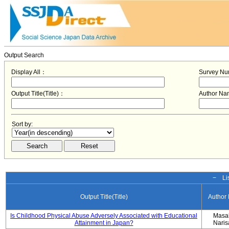
Output Search
Display All：
Survey N
Output Title(Title)：
Author N
Sort by:
− Lis
Output Title(Title)
Author
Is Childhood Physical Abuse Adversely Associated with Educational
Masa
Attainment in Japan?
Nari