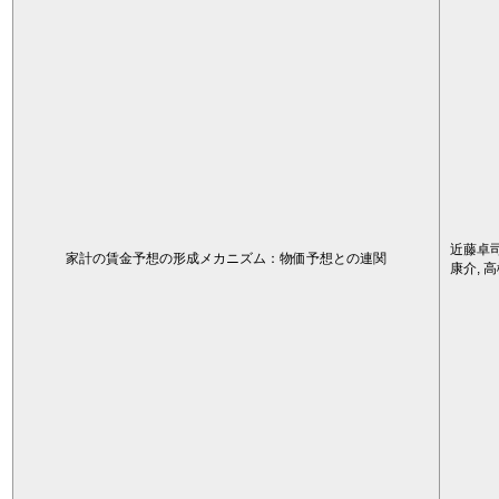
近藤卓司
家計の賃金予想の形成メカニズム：物価予想との連関
康介, 