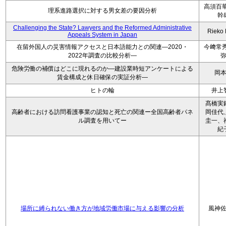
高須百華
理系進路選択に対する男女差の要因分析
幹
Challenging the State? Lawyers and the Reformed Administrative
Rieko
Appeals System in Japan
在留外国人の災害情報アクセスと日本語能力との関連―2020・
今﨑常秀
2022年調査の比較分析―
危険労働の補償はどこに現れるのか―建設業時短アンケートによる
岡
賃金構成と休日確保の実証分析―
ヒトの輪
井上
髙橋実
高齢者における訪問看護事業の認知と死亡の関連ー全国高齢者パネ
岡佳代
ル調査を用いてー
圭一、
紀
場所に縛られない働き方が地域労働市場に与える影響の分析
風神