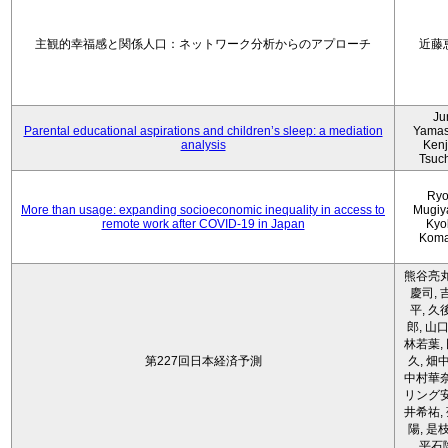
主観的幸福感と関係人口：ネットワーク分析からのアプローチ
近藤
Ju
Parental educational aspirations and children’s sleep: a mediation
Yamas
analysis
Kenji
Tsuc
Ryo
More than usage: expanding socioeconomic inequality in access to
Mugiy
remote work after COVID-19 in Japan
Kyo
Koma
熊谷亮丸
慶司, 
平, 久
郎, 山口
林若葉,
第227回日本経済予測
久, 畑
中村華奈
リング安
井希祐,
陽, 是
平石