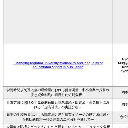
Ryo
Changing regional university availability and inequality of
Mugiy
educational opportunity in Japan
Koh
Toyo
労働時間規制導入後の運輸業における賃金調整－中小企業の採算状
岡
況と資金制約に着目した短期分析－
介護労働における非金銭的補償と就業継続－低賃金・高負担下にお
岡
ける「虚偽補償」の実証分析－
日本の学校教員における職業満足度と職業イメージの規定因に関す
赤松
る包括的検討―社会調査の二次分析を通して―
未婚者は同棲をどのようなものと捉えているのか —二次データ分析