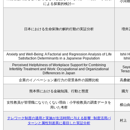
小河
による探索的検討—
日本における生命保険の解約行動の実証分析
増井
Anxiety and Well-Being: A Factorial and Regression Analysis of Life
Ishii 
Satisfaction Determinants in a Japanese Population
Ishi
Perceived Helpfulness of Workplace Support for Combining
Say
Infertility Treatment and Work: Occupational and Organizational
Tera
Differences in Japan
企業のイノベーション遂行力の背景条件の国際比較
高桑
熊本県における金融知識、行動と態度
國方
女性教員が管理職になりたくない理由：小学校教員の調査データを
横山
用いた考察
テレワーク制度の適用と実施が生活時間に与える影響 : 制度活用パ
村上
ターンと属性別差異に着目した実証分析