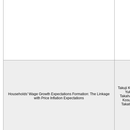
Takuji 
Yu
Households' Wage Growth Expectations Formation: The Linkage
Takah
with Price Inflation Expectations
Kos
Taka