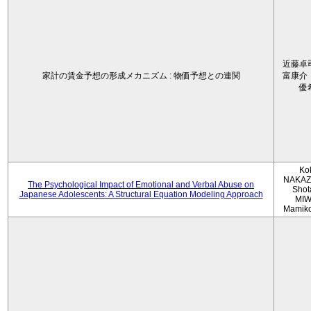
近藤卓
家計の賃金予想の形成メカニズム : 物価予想との連関
富康介
優
Ko
NAKAZ
The Psychological Impact of Emotional and Verbal Abuse on
Shot
Japanese Adolescents: A Structural Equation Modeling Approach
MIW
Mamik