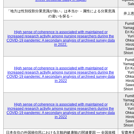
Sat
「地方は性別役割分業意識が強い」は本当か －属性による分業意識
井上
の違いを探る－
Fumi
Yamag
High sense of coherence is associated with maintained or
Eri K
increased research activity among nursing researchers during the
Yur
COVID-19 pandemic: A secondary analysis of archived survey data
Ohka
in 2022.
Hiro
Sawa
Shiori 
Fumi
Yamag
High sense of coherence is associated with maintained or
Eri K
increased research activity among nursing researchers during the
Yur
COVID-19 pandemic: A secondary analysis of archived survey data
Ohka
in 2022
Hiro
Sawa
Shiori 
Fumi
Yamag
High sense of coherence is associated with maintained or
Eri K
increased research activity among nursing researchers during the
Yur
COVID-19 pandemic: A secondary analysis of archived survey data
Ohka
in 2022
Hiro
Sawa
Shiori 
日本在住の外国籍住民における主観的健康観の関連要因 ― 全国規模
安齋寿美