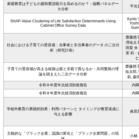
家庭教育は子どもの援助要請能力を高めるのか？：縦断パネルデー
平光
タ分析
Kyoto 
SHAP-Value Clustering of Life Satisfaction Determinants Using
Yoshi
Cabinet Office Survey Data
Sui
齋藤慈子
澤祐太 
社会における子育ての受容感：当事者と非当事者のデータ の二次分
田梨 央
析（研究計画）
茉 莉・
齋藤慈子
子育ての受容感が高まる経路は親と非親で異なるか：共同繁殖の理
祐太郎,
論を踏まえた二次データ分析
莉, 森
令和８年度年次経済財政報告
内
令和８年度年次経済財政報告
内
学校外教育の累積的効果：利用パターンと タイミングが教育達成に
眞田
与える影響
主観的な「ブラック企業」認識の変化と「ブラック企業問題」の現
小林
状