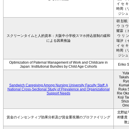
イ セ キ
時周（リ
ジシュ 
胡 彭航
ウ コ ウ
耀霖（ト
スクリーンタイムと人的資本：大阪中小学校スマホ持込規制の緩和
ウ リ ン
による因果推論
瑞汐（イ
イ セ キ
時周（リ
ジシュ 
Optimization of Paternal Management of Work and Childcare in
Eriko 
Japan: Institutional Bundles by Child Age Cohorts
Yut
Takah
Ryo
Sandwich Caregiving Among Nursing University Faculty Staff: A
Kumak
National Cross-Sectional Study of Prevalence and Organizational
Ruka S
Support Needs
Rie Ok
Koji T
Shiz
Omo
北野紘
賃金のインセンティブ効果分析及び賃金重視層のプロファイリング
村優貴
敦