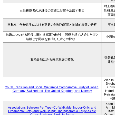
村上義昭
女性後継者の承継後の業績に影響を及ぼす要因
昌和,亀
栗岡
国私立中学校進学における家庭の階層的背景と地域的影響の分析
濱本
結婚につながる同棲に関する探索的検討 ―同棲を経て結婚した者と
小河
結婚せず同棲を解消した者との比較―
張替孔
政治参加にみる無党派層の変化
井紀
Akio Inu
Skrob
Youth Transition and Social Welfare: A Comparative Study of Japan,
Chris
Germany, Switzerland, The United Kingdom, and Norway
Imdorf, 
Reissig
Bigg
Kaori 
Associations Between Pet Type (Co-Walkable, Indoor-Only, and
Anri M
Ornamental Pets) and Well-Being: Findings from a Large-Scale
Kaz
Cross-Sectional Study in Japan
Ogawa,