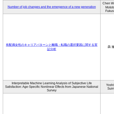
Chen W
Number of job changes and the emergence of a new generation
Motot
Fukus
有配偶女性のキャリアパターンと離職・転職の選択要因に関する実
聶 
証分析
Interpretable Machine Learning Analysis of Subjective Life
Yoshi
Satisfaction: Age-Specific Nonlinear Effects from Japanese National
Sui
Survey