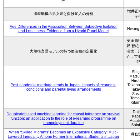
増井正
遺産動機の男女差と保険加入の分析
宇
Age Differences in the Association Between Subjective Isolation
Hwang
and Loneliness: Evidence from a Hybrid Panel Model
安達 瑠
野 智紀
大規模言語モデルの持つ価値観の定量化
湖太，川
介，市瀬
Shig
Matsu
Hiro
Post-pandemic marriage trends in Japan: Impacts of economic
Takeno
conditions and parental living arrangements
Taka
Sasa
Tomo
Kita
Daij
Double/debiased machine learning for causal inference on survival
Kaba
function: an application to the role of e-learning programme on
Motot
unemployment duration
Shin
When ‘Skilled Migrants’ Becomes an Expansive Category: Multi-
眞住
Layered Inequality Among Former International Students in Japan