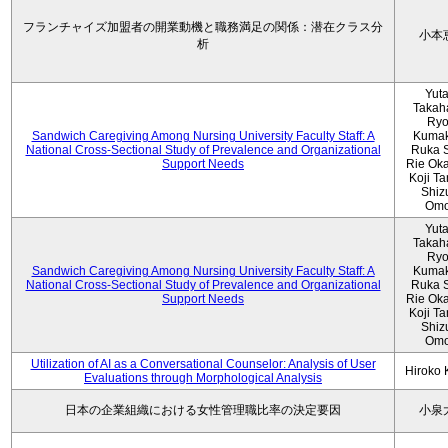
フランチャイズ加盟者の開業動機と職務満足の関係：潜在クラス分
小本
析
Yut
Takah
Ryo
Sandwich Caregiving Among Nursing University Faculty Staff: A
Kumak
National Cross-Sectional Study of Prevalence and Organizational
Ruka S
Support Needs
Rie Ok
Koji T
Shiz
Omo
Yut
Takah
Ryo
Sandwich Caregiving Among Nursing University Faculty Staff: A
Kumak
National Cross-Sectional Study of Prevalence and Organizational
Ruka S
Support Needs
Rie Ok
Koji T
Shiz
Omo
Utilization of AI as a Conversational Counselor: Analysis of User
Hiroko
Evaluations through Morphological Analysis
日本の企業組織における女性管理職比率の決定要因
小泉