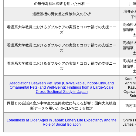
の無作為抽出調査を用いた分析 ―
川
増井正
遺産動機の男女差と保険加入の分析
宇
高橋裕太
看護系大学教員におけるダブルケアの実態とコロナ禍での支援ニー
藤瑠華,
ズ
高橋裕太
看護系大学教員におけるダブルケアの実態とコロナ禍での支援ニー
藤瑠華,
ズ
高橋裕太
看護系大学教員におけるダブルケアの実態とコロナ禍での支援ニー
藤瑠華,
ズ
Kaori 
Associations Between Pet Type (Co-Walkable, Indoor-Only, and
Anri M
Ornamental Pets) and Well-Being: Findings from a Large-Scale
Kaz
Cross-Sectional Study in Japan
Ogawa,
Sat
両親との会話頻度が中学生の進路意欲に与える影響：国内大規模縦
西村
断データを用いたRI-CLPMによる検討
Loneliness at Older Ages in Japan: Lonely Life Expectancy and the
Shiro F
Role of Social Isolation
James 