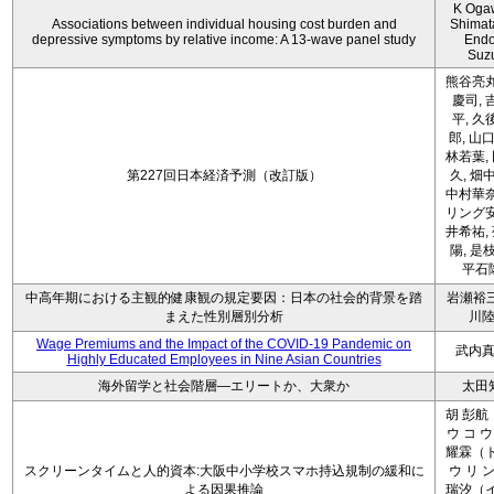
K Oga
Associations between individual housing cost burden and
Shimat
depressive symptoms by relative income: A 13-wave panel study
Endo
Suz
熊谷亮丸
慶司, 
平, 久
郎, 山口
林若葉,
第227回日本経済予測（改訂版）
久, 畑
中村華奈
リング安
井希祐,
陽, 是
平石
中高年期における主観的健康観の規定要因：日本の社会的背景を踏
岩瀬裕三
まえた性別層別分析
川
Wage Premiums and the Impact of the COVID‑19 Pandemic on
武内
Highly Educated Employees in Nine Asian Countries
海外留学と社会階層―エリートか、大衆か
太田
胡 彭航
ウ コ ウ
耀霖（ト
スクリーンタイムと人的資本:大阪中小学校スマホ持込規制の緩和に
ウ リ ン
よる因果推論
瑞汐（イ