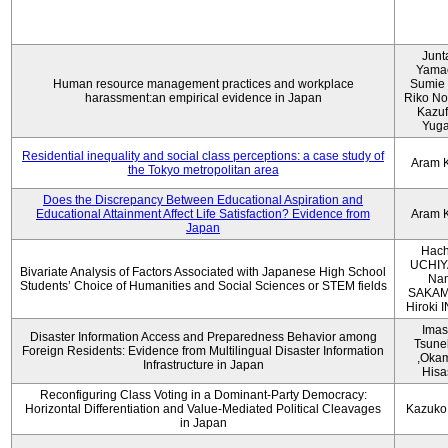
Junt
Yama
Human resource management practices and workplace
Sumie 
harassment:an empirical evidence in Japan
Riko No
Kazu
Yug
Residential inequality and social class perceptions: a case study of
Aram 
the Tokyo metropolitan area
Does the Discrepancy Between Educational Aspiration and
Educational Attainment Affect Life Satisfaction? Evidence from
Aram 
Japan
Hach
UCHIY
Bivariate Analysis of Factors Associated with Japanese High School
Na
Students’ Choice of Humanities and Social Sciences or STEM fields
SAKAM
Hiroki
Imas
Disaster Information Access and Preparedness Behavior among
Tsune
Foreign Residents: Evidence from Multilingual Disaster Information
,Oka
Infrastructure in Japan
Hisa
Reconfiguring Class Voting in a Dominant-Party Democracy:
Horizontal Differentiation and Value-Mediated Political Cleavages
Kazuko
in Japan