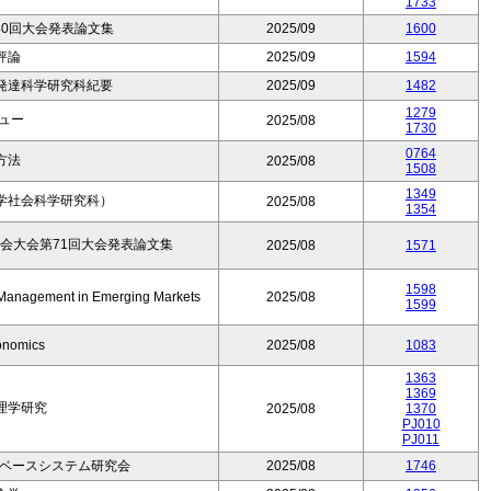
1733
0回大会発表論文集
2025/09
1600
評論
2025/09
1594
発達科学研究科紀要
2025/09
1482
1279
ビュー
2025/08
1730
0764
方法
2025/08
1508
1349
学社会科学研究科）
2025/08
1354
会大会第71回大会発表論文集
2025/08
1571
1598
n Management in Emerging Markets
2025/08
1599
onomics
2025/08
1083
1363
1369
理学研究
2025/08
1370
PJ010
PJ011
識ベースシステム研究会
2025/08
1746