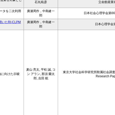
製造業を対象とし
石丸暁彦
立命館産業
ータを二次利用
廣瀬周作，中島健一
日本社会心理学会第66
郎
たRI-CLPM
廣瀬周作，中島健一
日本心理学会第
郎
麦山 亮太, 平松 誠, コ
東京大学社会科学研究所附属社会調
施に向けた示唆
ン アラン, 那須 蘭太
Research Pap
郎, 吉田 航