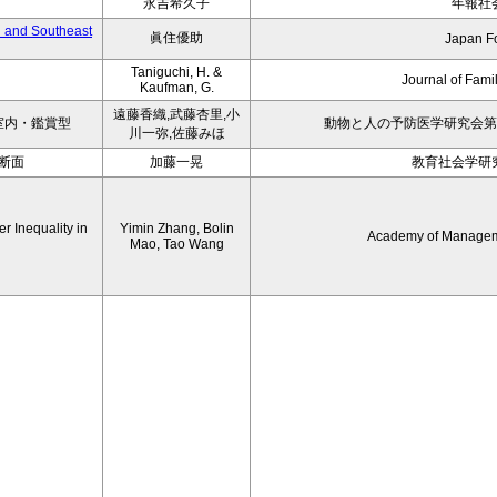
永吉希久子
年報社
h and Southeast
眞住優助
Japan F
Taniguchi, H. &
Journal of Fami
Kaufman, G.
遠藤香織,武藤杏里,小
室内・鑑賞型
動物と人の予防医学研究会第 
川一弥,佐藤みほ
一断面
加藤一晃
教育社会学研究
r Inequality in
Yimin Zhang, Bolin
Academy of Managem
Mao, Tao Wang