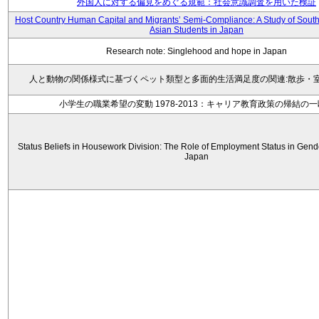
外国人に対する偏見をめぐる規範：社会意識調査を用いた検証
Host Country Human Capital and Migrants’ Semi-Compliance: A Study of Sout
Asian Students in Japan
Research note: Singlehood and hope in Japan
人と動物の関係様式に基づくペット類型と多面的生活満足度の関連:散歩・
小学生の職業希望の変動 1978-2013：キャリア教育政策の帰結の
Status Beliefs in Housework Division: The Role of Employment Status in Gende
Japan