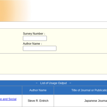
Survey Number：
Author Name：
− List of Usage Output −
Author Name
Title of Journal or Publicat
ke and Social
Steve R. Entrich
Japanese Journal