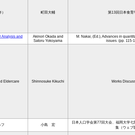
年）
町田大輔
第13回日本食育
r Analysis and
Akinori Okada and
M. Nakai, (Ed.), Advances in quantit
Satoru Yokoyama
issues. (pp. 115-1
d Eldercare
Shinnosuke Kikuchi
Works Discus
日本人口学会第77回大会、福岡大学七隈キ
ルフ
小島 宏
集（ウェブ