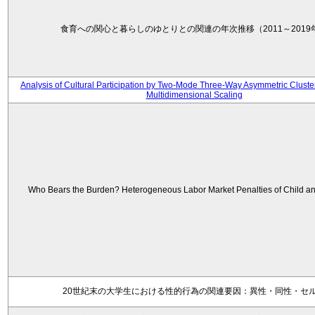
食育への関心と暮らしのゆとりとの関連の年次推移（2011～2019
Analysis of Cultural Participation by Two-Mode Three-Way Asymmetric Cluste
Multidimensional Scaling
Who Bears the Burden? Heterogeneous Labor Market Penalties of Child an
20世紀末の大学生における性的行為の関連要因：異性・同性・セ