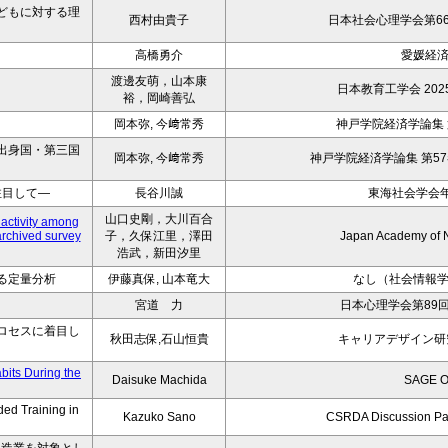
どもに対する理
西村由貴子
日本社会心理学会第6
高橋勇介
愛媛経
渡邊友萌，山本康
日本教育工学会 20
裕，岡崎善弘
岡本弥, 今﨑常秀
神戸学院経済学論集 第
出身国・第三国
岡本弥, 今﨑常秀
神戸学院経済学論集 第57巻 
注目して―
長谷川誠
東海社会学会年
山口史剛，大川百合
 activity among
archived survey
子，久保江里，澤田
Japan Academy of 
浩武，新田汐里
る定量分析
伊藤真保, 山本竜大
なし（社会情報
宮道 力
日本心理学会第89
ロセスに着目し
秋田志保,石山恒貴
キャリアデザイン研究 2
bits During the
Daisuke Machida
SAGE O
ded Training in
Kazuko Sano
CSRDA Discussion Pa