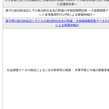
中小企業における労働組合と労働時間の関係─日本のバブル経済末期における
た定量的分析―
親子の政治的会話と子の政治的社会化の関連の学校段階間比較 ―大規模調査デ
した多母集団RI-CLPMによる探索的検討―
親子間の政治的会話と子どもの政治的社会化の関連：大規模縦断調査データを用い
による探索的検討
社会調査データの統合による二次分析研究の刷新： 作業手順と今後の調査実