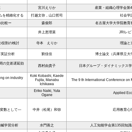
連
宮川えりか
産業・組織心理学会第4
ムを精緻化する
打越文弥，山口哲司
社会学
の比較ー
森俊郎
名古屋大学大学院教育
井上恵理菜
JRIレ
の役割の検討
寺本 えりか
理論と
る実証分析
劉佳佳
博士論文（兵庫県立大
子間の交差遅延効
西村由貴子
日本グループ・ダイナミックス学
Koki Kobashi, Kaede
ing on industry
Fujita, Manabu
The 9 th International Conference o
Ichikawa
Eriko Naiki, Yuta
Applied Ec
Ogane
介変数として―
中井（松尾）和弥
応用教育心
機械学習分析
水門善之
人工知能学会第135回知