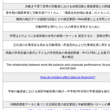
共働き子育て世帯の労働者における余暇活動と家庭要因との関
青年期の職業希望と労働市場アウトカム：「職業志向的地位達成」のメカニズ
教師の統計データ認識の誤認とその規定要因ーWeb調査による市民と
労働時間を増やしたい人の希望を実現するために
学歴はどのように出産前後の女性の就業パターンを 規定するか： 資格分野
正社員の仕事意欲を高める労働環境―昇進意向および仕事満足度に関す
両親の学習支援の形式と子どもの学習意欲の発達的関連：RI-CLPMによる親
果の推定
The relationship between work-life balance and corporate performance, focus
and job type
How do insiders affect start-up financing?
学校の偏差値における相対年齢効果の検討―中学校3年生時の学業成績を媒
内閣府調査データに基づく生活満足度の規定要因と年齢階層別パターンの