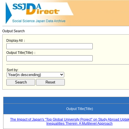
Output Search
Display All：
Output Title(Title)：
Sort by:
Output Title(Title)
The Impact of Japan's “Top Global University Project” on Study Abroad Upta
Inequalities Therein: A Multilevel Approach