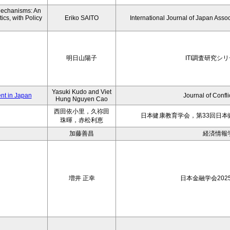
 Mechanisms: An
cs, with Policy
Eriko SAITO
International Journal of Japan Ass
明日山陽子
ITI調査研究シリー
Yasuki Kudo and Viet
nt in Japan
Journal of Confli
Hung Nguyen Cao
西田依小里，久祢田
日本健康教育学会，第33回日
珠暉，赤松利恵
加藤善昌
経済情報
増井 正幸
日本金融学会202