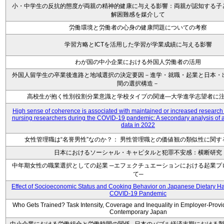
小・中学生の反抗的態度が両親の精神的健康に与える影響：両親が認知する子
解困難感を媒介して
労働環境と労働者の心身の健康問題についての考察
学習方略とICTを活用した学習が学業成績に与える影響
わが国の中小企業における外国人労働者の活用
外国人留学生の卒業後進路と地域選択の決定要因－進学・就職・起業と日本・
間の選択構造－
高校生が抱く性別役割分業意識と学校タイプの関連―大学進学志望者に
High sense of coherence is associated with maintained or increased research
nursing researchers during the COVID-19 pandemic: A secondary analysis of 
data in 2022
女性管理職は“名誉男性”なのか？： 男性管理職との価値観の類似性に関す
日本におけるソーシャル・キャピタルと犯罪不安感：横断研究
中年期女性の職業選択としての起業 ─エフェクチュエーションにおける起業プ
て─
Effect of Socioeconomic Status and Cooking Behavior on Japanese Dietary Ha
COVID-19 Pandemic
Who Gets Trained? Task Intensity, Coverage and Inequality in Employer-Provi
Contemporary Japan