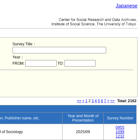
Japanese
Survey Title：
Year：
FROM:
TO:
<<
<
1
2
3
4
5
6
7
>
>>
Total: 2162
Year and Month of
ion, Publisher name, etc.
Survey Number
Presentation
0955
 of Sociology
2025/09
1099
1232