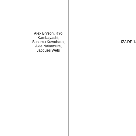
Alex Bryson, RYo
Kambayashi,
Susumu Kuwahara,
IZA DP 
Akie Nakamura,
Jacques Wels