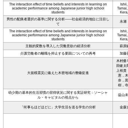
The interaction effect of time beliefs and interests in learning on
Ishii,
academic performance among Japanese junior high school
Tamai, 
students
Kera
男性の配偶者選択の基準に関する分析――社会経済的地位に注目し
永瀬
て
The interaction effect of time beliefs and interests in learning on
Ishii,
academic performance among Japanese junior high school
Tamai, 
students
Kera
主観的変数を導入した労働意欲の経済分析
萩原
介護労働者の離職を抑止する要因についての再考
加藤
木村優
田健太
上裕貴
大規模震災に備えた木密地域の整備促進
憲，
奈，
樹，
幼少期の基本的生活習慣の習得状況に関する実証研究：ソーシャ
益山
ル・キャピタルの視点から
「何事もほどほどに」大学生活を送る学生の分析
金森