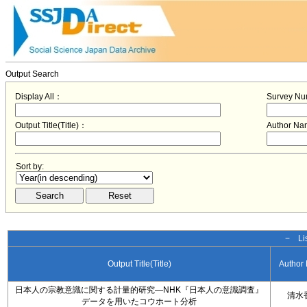
Output Search
Display All：
Survey N
Output Title(Title)：
Author N
Sort by:
− Lis
Output Title(Title)
Author
日本人の宗教意識に関する計量的研究―NHK『日本人の意識調査』
清水
データを用いたコウホート分析