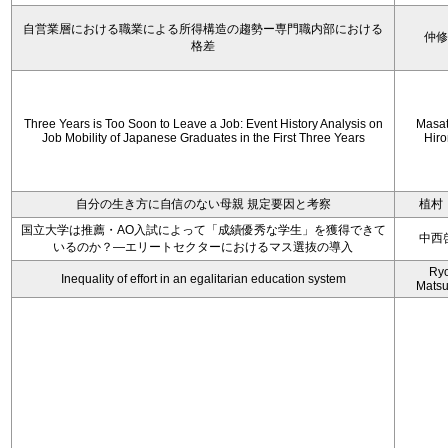
自営業層における職業による所得構造の趨勢ー専門職内部における
仲
格差
Three Years is Too Soon to Leave a Job: Event History Analysis on
Masa
Job Mobility of Japanese Graduates in the First Three Years
Hir
自分の生き方に自信のない母親 規定要因と考察
植村
国立大学は推薦・AO入試によって「成績優秀な学生」を獲得できて
中西
いるのか？―エリートセクターにおけるマス選抜の導入
Ryo
Inequality of effort in an egalitarian education system
Mats