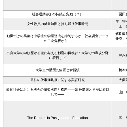
社会運動参加の持続と変動（２）
栗田
岸 智
女性教員の就業時間と持ち帰り仕事時間
上 
解良優
動機づけの葛藤は中学生の学業達成を抑制するか―社会調査データ
井僚，
の二次分析から―
出身大学の学校歴が初職に与える影響の再検討：大学での専攻分野
豊永
に着目して
大学生の階層的位置と食習慣
橋本
男性の仕事満足度に関する実証研究
大薗
教育社会における機会の認知構造と格差 ――出身階層と学歴に着目
山口
して――
菅 
The Returns to Postgraduate Education