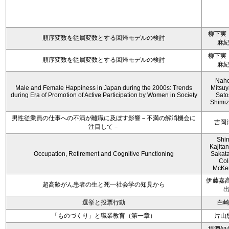
柳下実
順序変数を従属変数とする回帰モデルの検討
麻
柳下実
順序変数を従属変数とする回帰モデルの検討
麻
Nah
Male and Female Happiness in Japan during the 2000s: Trends
Mitsu
during Era of Promotion of Active Participation by Women in Society
Sato
Shimiz
男性従業員の仕事への不満が離職に及ぼす影響－不満の解消機会に
吉岡
注目して－
Shi
Kajitan
Occupation, Retirement and Cognitive Functioning
Sakat
Col
McKe
伊藤嘉高
超高齢がん患者の生と死―社会学の知見から
選挙と投票行動
白
「ものづくり」と職業教育（第一章）
片山