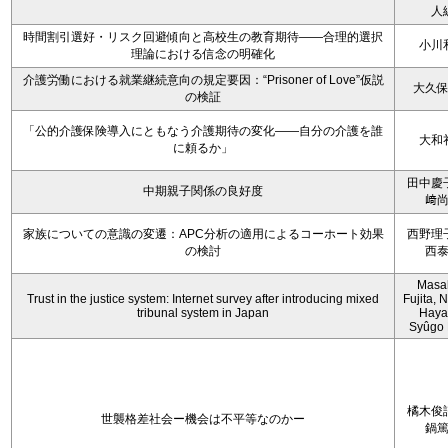
人
時間割引選好・リスク回避傾向と高校生の教育期待――合理的選択
小川
理論における信念の明確化
介護労働における就業継続意向の規定要因：“Prisoner of Love”仮説
大久
の検証
「公的介護保険導入にともなう介護期待の変化――自分の介護を誰
大和
に頼るか」
田中慶
中期親子関係の良好度
﨑
家族についての意識の変遷：APC分析の適用によるコーホート効果
西野理
の検討
西
Masa
Trust in the justice system: Internet survey after introducing mixed
Fujita,
tribunal system in Japan
Haya
Syûgo 
橘木俊
世襲格差社会ー機会は不平等なのかー
鍋