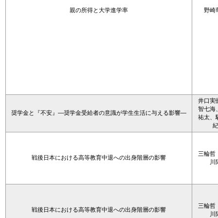
親の所得と大学進学率
野崎
井口実
智七海
奨学金と『不安』―奨学金受給者の意識が学生生活に与える影響―
祐太、
三輪哲
戦後日本における高等教育中退への出身階層の影響
川
三輪哲
戦後日本における高等教育中退への出身階層の影響
川