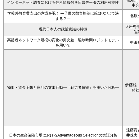
埴淵知
インターネット調査における住所情報付き個票データの利用可能性
中
学校外教育費支出の意識を覗く ―子供の教育格差は親(あなた)で決
北原
まる？―
大岩秀平
現代日本人の政治意識の特徴
佳
高齢者ネットワーク規模の変化の男女差：離散時間ロジットモデル
中田
を用いて
伊藤雄一
物価・賃金予想と家計の支出行動―「勤労者短観」を用いた分析―
発
遠藤貴
日本の生命保険市場におけるAdvantageous Selectionの実証分析
井珠実