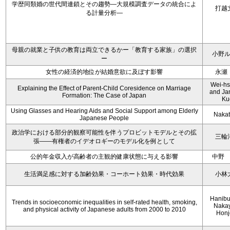
学歴同類婚の世代間連鎖とその趨勢―大規模調査データの統合によ
打越
る計量分析―
母親の就業と子供の教育は両立できるかー「教育する家族」の選択
小野
ー
女性の経済的地位が結婚意欲に及ぼす影響
永瀬
Wei-hs
Explaining the Effect of Parent-Child Coresidence on Marriage
and Ja
Formation: The Case of Japan
Ku
Using Glasses and Hearing Aids and Social Support among Elderly
Nakata
Japanese People
政治学における部分的観察可能性を伴うプロビットモデルとその拡
三輪
張――有権者のイデオロギーのモデル化を例として
公的年金収入が高齢者の主観的健康状態に与える影響
中野
生活満足感に対する加齢効果・コーホート効果・時代効果
小林
Hanibu
Trends in socioeconomic inequalities in self-rated health, smoking,
Nakay
and physical activity of Japanese adults from 2000 to 2010
Honj