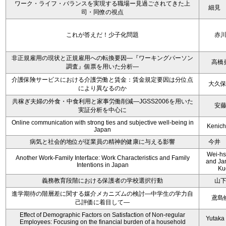
ワーク・ライフ・バランスを実現する職場ー見過ごされてきた上
細見
司・同僚の視点
これが答えだ！少子化問題
赤
非正規雇用の現状と正規雇用への転換要因―『ワーキングパーソン
高橋
調査』個票を用いた分析―
介護保険サービスにおける介護労働と賃金：賃金規定要因は分位点
大久
により異なるのか
共稼ぎ夫婦の外食・中食利用と家事労働削減―JGSS2006を用いた
安
実証分析を中心に
Online communication with strong ties and subjective well-being in
Kenichi
Japan
病気と社会的地位が従業員の精神的健康に与える影響
今井
Wei-hs
Another Work-Family Interface: Work Characteristics and Family
and Ja
Intentions in Japan
Ku
義務教育段階における保護者の学校選択行動
山
進学期待の階層差に関する媒介メカニズムの検討―中学生の学力自
鳶島
己評価に着目して―
Effect of Demographic Factors on Satisfaction of Non-regular
Yutaka
Employees: Focusing on the financial burden of a household