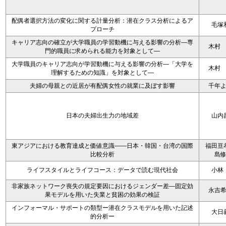
配偶者選択方法の変化に関する計量分析：潜在クラス分析によるア
毛塚
プローチ
キャリア志向の確立が大学職員の学習動機に与える影響の分析―専
木村
門的職員に求められる能力を対象として―
大学職員のキャリア志向が学習動機に与える影響の分析―「大学を
木村
理解するための知識」を対象として―
夫婦の母親との近居が有配偶女性の就業に及ぼす影響
千年
日本の夫婦出生力の地域差
山内
東アジアにおける教育達成と価値意識――日本・韓国・台湾の国際
福田亘
比較分析
島
ライフスタイルとライフコース：データで読む現代社会
小林
非家族ネットワーク喪失の規定要因におけるジェンダー差―固定効
永吉
果モデルを用いた失業と貧困の効果の検証
インフォーマル・サポートの類型ー潜在クラスモデルを用いた記述
大日
的分析ー