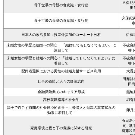
久保紀
母子世帯の母親の食意識・食行動
田
久保紀美
母子世帯の母親の食意識・食行動
日本人の政治参加：投票外参加のコーホート分析
伊藤
未婚女性の学歴と結婚への関心： 「結婚してもしなくてもよい」に
不破麻
注目して
柳
未婚女性の学歴と結婚への関心：「結婚してもしなくてもよい」に
不破麻
着目して
柳
配偶者選択における男性の結婚支援サービス利用
大瀧
田靡裕
仕事の価値と人々の価値志向
田
金融保険業でのキャリア形成
熊迫
高校就職指導の社会学
堀有
親子で過ごす時間の社会経済的背景 ─世帯収入と母親の就業状況の
卯月
効果に着目して─
石田浩,
司, 卯
家庭環境と親と子の意識に関する研究
斉藤和洋