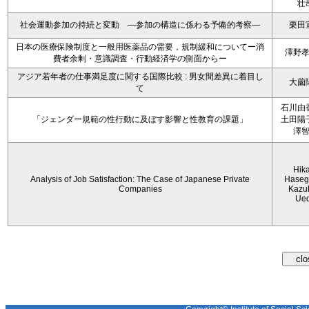
壮
社会運動参加の持続と変動 ―参加の構造に係わる予備的考察―
栗田
日本の医療保険制度と一般用医薬品の需要，規制緩和についてー消
澤野
費者余剰・意識調査・行動経済学の側面からー
アジア若年者の仕事満足度に関する国際比較 : 男女間差異に着目し
大薗
て
石川由
「ジェンダー規範の性行動に及ぼす影響と性教育の課題」
土田陽
澤
Hik
Analysis of Job Satisfaction: The Case of Japanese Private
Haseg
Companies
Kazu
Ue