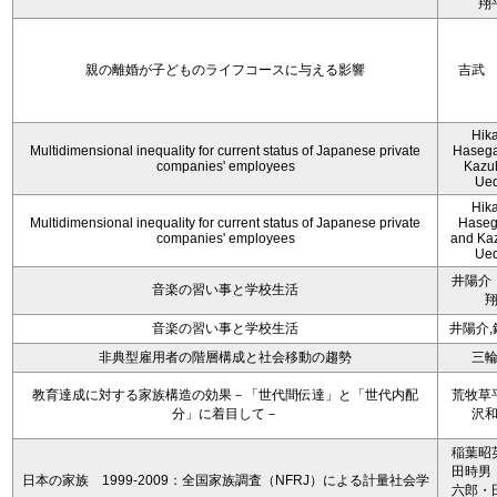
翔
親の離婚が子どものライフコースに与える影響
吉武
Hik
Multidimensional inequality for current status of Japanese private
Haseg
companies' employees
Kazu
Ue
Hik
Multidimensional inequality for current status of Japanese private
Hase
companies' employees
and Ka
Ue
井陽介
音楽の習い事と学校生活
音楽の習い事と学校生活
井陽介,
非典型雇用者の階層構成と社会移動の趨勢
三
教育達成に対する家族構造の効果－「世代間伝達」と「世代内配
荒牧草
分」に着目して－
沢
稲葉昭
田時男
日本の家族 1999-2009：全国家族調査（NFRJ）による計量社会学
六郎・