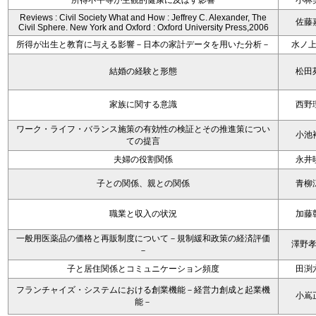
所得不平等が主観的健康に及ぼす影響
小林
Reviews : Civil Society What and How : Jeffrey C. Alexander, The
佐藤
Civil Sphere. New York and Oxford : Oxford University Press,2006
所得が出生と教育に与える影響－日本の家計データを用いた分析－
水ノ
結婚の経験と形態
松田
家族に関する意識
西野
ワーク・ライフ・バランス施策の有効性の検証とその推進策につい
小池
ての提言
夫婦の役割関係
永井
子との関係、親との関係
青柳
職業と収入の状況
加藤
一般用医薬品の価格と再販制度について－規制緩和政策の経済評価
澤野
－
子と居住関係とコミュニケーション頻度
田渕
フランチャイズ・システムにおける創業機能－経営力創成と起業機
小嶌
能－