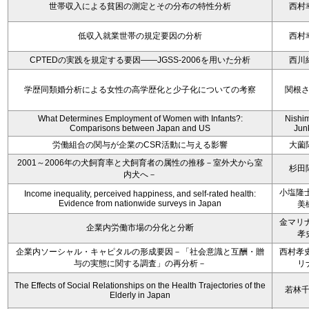
世帯収入による貧困の測定とその分布の特性分析
西村
低収入就業世帯の規定要因の分析
西村
CPTEDの実践を規定する要因――JGSS-2006を用いた分析
西川
学歴同類婚分析による女性の高学歴化と少子化についての考察
関根
What Determines Employment of Women with Infants?:
Nishi
Comparisons between Japan and US
Jun
労働組合の関与が企業のCSR活動に与える影響
大薗
2001～2006年の犬飼育率と犬飼育者の属性の推移－室外犬から室
杉田
内犬へ－
小塩隆士
Income inequality, perceived happiness, and self-rated health:
Evidence from nationwide surveys in Japan
美
金マリナ
企業内労働市場の分化と分断
孝
企業内ソーシャル・キャピタルの形成要因－「社会意識と互酬・贈
西村孝史
与の実態に関する調査」の再分析－
リ
The Effects of Social Relationships on the Health Trajectories of the
若林
Elderly in Japan