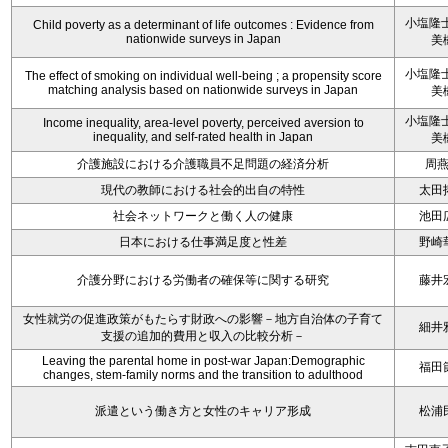
小塩隆士
Child poverty as a determinant of life outcomes : Evidence from
nationwide surveys in Japan
美
小塩隆士
The effect of smoking on individual well-being ; a propensity score
matching analysis based on nationwide surveys in Japan
美
小塩隆士
Income inequality, area-level poverty, perceived aversion to
inequality, and self-rated health in Japan
美
介護施設における介護職員不足問題の経済分析
周
現代の教師における社会的出自の特性
太田
社会ネットワークと働く人の健康
池田
日本における仕事満足度と性差
野崎
介護分野における労働者の確保等に関する研究
藤井
女性就労の促進政策がもたらす財政への影響－地方自治体の子育て
細井
支援の追加的費用と収入の比較分析－
Leaving the parental home in post-war Japan:Demographic
福田
changes, stem-family norms and the transition to adulthood
派遣という働き方と女性のキャリア形成
松浦