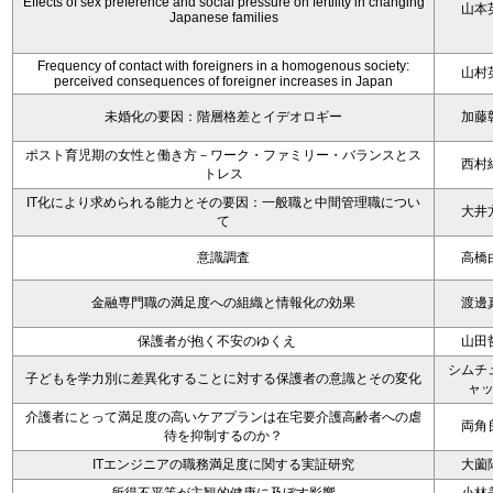
Effects of sex preference and social pressure on fertility in changing
山本
Japanese families
Frequency of contact with foreigners in a homogenous society:
山村
perceived consequences of foreigner increases in Japan
未婚化の要因：階層格差とイデオロギー
加藤
ポスト育児期の女性と働き方－ワーク・ファミリー・バランスとス
西村
トレス
IT化により求められる能力とその要因：一般職と中間管理職につい
大井
て
意識調査
高橋
金融専門職の満足度への組織と情報化の効果
渡邊
保護者が抱く不安のゆくえ
山田
シムチ
子どもを学力別に差異化することに対する保護者の意識とその変化
ャ
介護者にとって満足度の高いケアプランは在宅要介護高齢者への虐
両角
待を抑制するのか？
ITエンジニアの職務満足度に関する実証研究
大薗