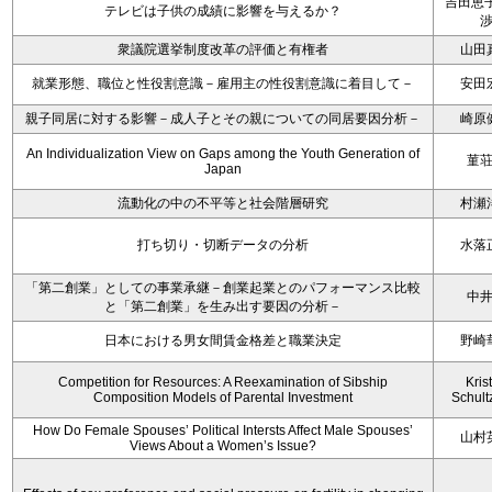
吉田恵子
テレビは子供の成績に影響を与えるか？
衆議院選挙制度改革の評価と有権者
山田
就業形態、職位と性役割意識－雇用主の性役割意識に着目して－
安田
親子同居に対する影響－成人子とその親についての同居要因分析－
崎原
An Individualization View on Gaps among the Youth Generation of
菫
Japan
流動化の中の不平等と社会階層研究
村瀬
打ち切り・切断データの分析
水落
「第二創業」としての事業承継－創業起業とのパフォーマンス比較
中
と「第二創業」を生み出す要因の分析－
日本における男女間賃金格差と職業決定
野崎
Competition for Resources: A Reexamination of Sibship
Kris
Composition Models of Parental Investment
Schult
How Do Female Spouses’ Political Intersts Affect Male Spouses’
山村
Views About a Women’s Issue?