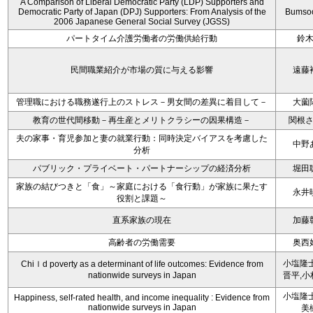
A Comparison of Liberal Democratic Party (LDP) Supporters and
Democratic Party of Japan (DPJ) Supporters: From Analysis of the
Bumso
2006 Japanese General Social Survey (JGSS)
パートタイム介護労働者の労働供給行動
鈴
民間職業紹介が市場の質に与える影響
遠藤
管理職における職務遂行上のストレス－男女間の差異に着目して－
大薗
教育の世代間移動－再生産とメリトクラシーの因果構造－
関根
夫の家事・育児参加と妻の就業行動：同時決定バイアスを考慮した
中野
分析
パブリック・プライベート・パートナーシップの経済分析
堀田
家族の結びつきと「食」～家庭における「食行動」が家族に果たす
永井
役割と課題～
直系家族の現在
加藤
高齢者の労働需要
奥西
小塩隆士
Chiｌd poverty as a determinant of life outcomes: Evidence from
nationwide surveys in Japan
晋平,小
小塩隆士
Happiness, self-rated health, and income inequality : Evidence from
nationwide surveys in Japan
美