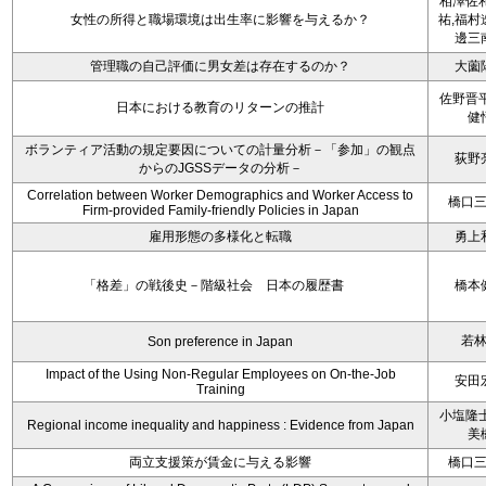
相澤佐和
女性の所得と職場環境は出生率に影響を与えるか？
祐,福村
邊三
管理職の自己評価に男女差は存在するのか？
大薗
佐野晋平
日本における教育のリターンの推計
健
ボランティア活動の規定要因についての計量分析－「参加」の観点
荻野
からのJGSSデータの分析－
Correlation between Worker Demographics and Worker Access to
橋口
Firm-provided Family-friendly Policies in Japan
雇用形態の多様化と転職
勇上
「格差」の戦後史－階級社会 日本の履歴書
橋本
若
Son preference in Japan
Impact of the Using Non-Regular Employees on On-the-Job
安田
Training
小塩隆士
Regional income inequality and happiness : Evidence from Japan
美
両立支援策が賃金に与える影響
橋口