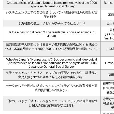
Characteristics of Japan’s Nonpartisans from Analysis of the 2006
Bumso
Japanese General Social Survey
システムエンジニアの自己投資について－理論的枠組みの整理と実
加
証的研究－
学力格差の是正 子どもが夢をもてる社会づくり
山田
若
Is the eldest son different? The residential choice of siblings in
緑,Cha
Japan
Yuji Ho
裁判員制度導入以前における日本の死刑制度の賛否に関する世論の
分析－JGSS累積データ2000-2001における死刑反対の根拠について
山本
－
Who Are Japan's "Nonpartisans"? Socioeconomic and Ideological
Characteristics of Japan's Nonpartisans from Analysis of the 2006
Bumso
Japanese General Social Survey
有子・デュアル・キャリア・カップルの実態とその条件－親世代の
福
育児支援が女性の就業に与える影響の実証分析－
藤野翔平
データから見た理想の結婚のタイミング：子どもへの教育投資と家
目尚,増
庭内資源配分の観点から
森愛
小野なつ
「持つ」べきか「借りる」べきか？カーシェアリングの普及可能性
村遥佑,
と個人の自家用車指向の実証分析