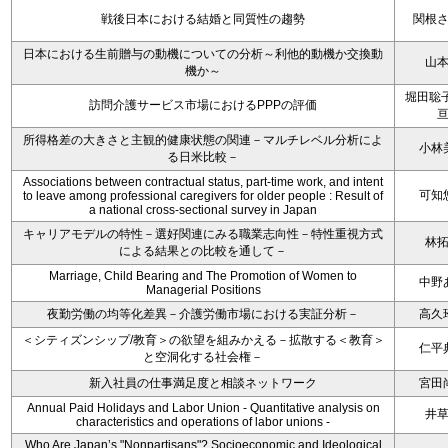
戦後日本における結婚と同質性の趨勢
関根
日本における生前贈与の動機についての分析～利他的動機か交換動
山
機か～
堀田聡子
訪問介護サービス市場におけるPPPの評価
所得格差の大きさと主観的健康状態の関連－マルチレベル分析によ
小林
る日米比較－
Associations between contractual status, part-time work, and intent
可知
to leave among professional caregivers for older people : Result of
a national cross-sectional survey in Japan
キャリアモデルの特性－選好関連にみる職業志向性－特性重視方式
林
による結果との比較を通して－
Marriage, Child Bearing and The Promotion of Women to
中野
Managerial Positions
夜勤労働の均等化差異－介護労働市場における実証分析－
高久
＜シティズンシップ/教育＞の欲望を組みかえる－拡散する＜教育＞
仁平
と空洞化する社会権－
新入社員の仕事満足度と相談ネットワーク
宮田
Annual Paid Holidays and Labor Union - Quantitative analysis on
井
characteristics and operations of labor unions -
Who Are Japan’s "Nonpartisans"? Socioeconomic and Ideological