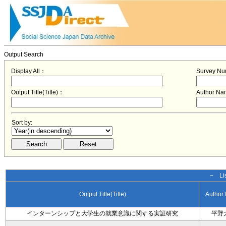
Output Search
Display All：
Survey N
Output Title(Title)：
Author N
Sort by:
− Lis
Output Title(Title)
Author
インターンシップと大学生の就業意識に関する実証研究
平野