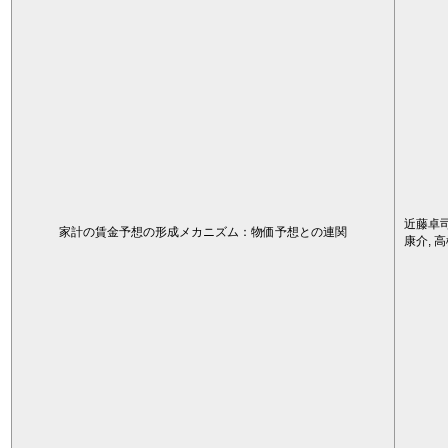
近藤卓司
家計の賃金予想の形成メカニズム：物価予想との連関
康介, 