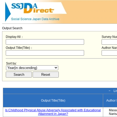
Output Search
Display All：
Survey N
Output Title(Title)：
Author N
Sort by:
− Lis
Output Title(Title)
Author
Is Childhood Physical Abuse Adversely Associated with Educational
Masa
Attainment in Japan?
Nari