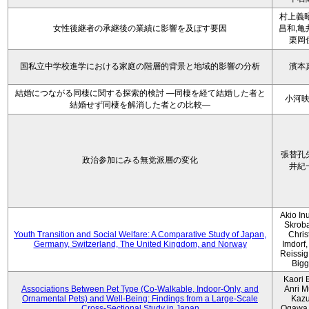
村上義昭
女性後継者の承継後の業績に影響を及ぼす要因
昌和,亀
栗岡
国私立中学校進学における家庭の階層的背景と地域的影響の分析
濱本
結婚につながる同棲に関する探索的検討 ―同棲を経て結婚した者と
小河
結婚せず同棲を解消した者との比較―
張替孔
政治参加にみる無党派層の変化
井紀
Akio Inu
Skrob
Youth Transition and Social Welfare: A Comparative Study of Japan,
Chris
Germany, Switzerland, The United Kingdom, and Norway
Imdorf, 
Reissig
Bigg
Kaori 
Associations Between Pet Type (Co-Walkable, Indoor-Only, and
Anri M
Ornamental Pets) and Well-Being: Findings from a Large-Scale
Kaz
Cross-Sectional Study in Japan
Ogawa,