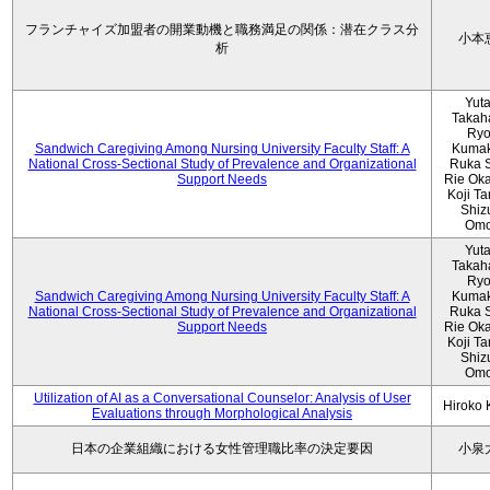
フランチャイズ加盟者の開業動機と職務満足の関係：潜在クラス分
小本
析
Yut
Takah
Ryo
Sandwich Caregiving Among Nursing University Faculty Staff: A
Kumak
National Cross-Sectional Study of Prevalence and Organizational
Ruka S
Support Needs
Rie Ok
Koji T
Shiz
Omo
Yut
Takah
Ryo
Sandwich Caregiving Among Nursing University Faculty Staff: A
Kumak
National Cross-Sectional Study of Prevalence and Organizational
Ruka S
Support Needs
Rie Ok
Koji T
Shiz
Omo
Utilization of AI as a Conversational Counselor: Analysis of User
Hiroko
Evaluations through Morphological Analysis
日本の企業組織における女性管理職比率の決定要因
小泉