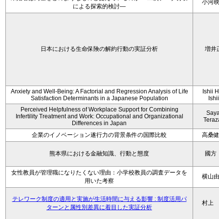
小河
による探索的検討—
日本における生命保険の解約行動の実証分析
増井
Anxiety and Well-Being: A Factorial and Regression Analysis of Life
Ishii 
Satisfaction Determinants in a Japanese Population
Ishi
Perceived Helpfulness of Workplace Support for Combining
Say
Infertility Treatment and Work: Occupational and Organizational
Tera
Differences in Japan
企業のイノベーション遂行力の背景条件の国際比較
高桑
熊本県における金融知識、行動と態度
國方
女性教員が管理職になりたくない理由：小学校教員の調査データを
横山
用いた考察
テレワーク制度の適用と実施が生活時間に与える影響 : 制度活用パ
村上
ターンと属性別差異に着目した実証分析