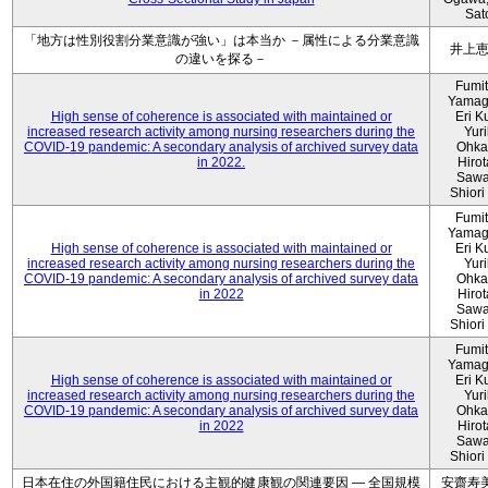
Sat
「地方は性別役割分業意識が強い」は本当か －属性による分業意識
井上
の違いを探る－
Fumi
Yamag
High sense of coherence is associated with maintained or
Eri K
increased research activity among nursing researchers during the
Yur
COVID-19 pandemic: A secondary analysis of archived survey data
Ohka
in 2022.
Hiro
Sawa
Shiori 
Fumi
Yamag
High sense of coherence is associated with maintained or
Eri K
increased research activity among nursing researchers during the
Yur
COVID-19 pandemic: A secondary analysis of archived survey data
Ohka
in 2022
Hiro
Sawa
Shiori 
Fumi
Yamag
High sense of coherence is associated with maintained or
Eri K
increased research activity among nursing researchers during the
Yur
COVID-19 pandemic: A secondary analysis of archived survey data
Ohka
in 2022
Hiro
Sawa
Shiori 
日本在住の外国籍住民における主観的健康観の関連要因 ― 全国規模
安齋寿美