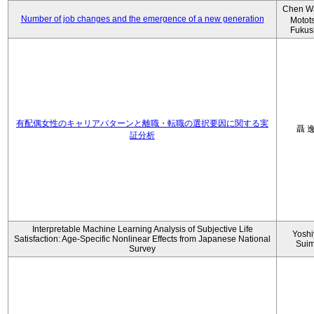
Chen W
Number of job changes and the emergence of a new generation
Motot
Fukus
有配偶女性のキャリアパターンと離職・転職の選択要因に関する実
聶 
証分析
Interpretable Machine Learning Analysis of Subjective Life
Yoshi
Satisfaction: Age-Specific Nonlinear Effects from Japanese National
Sui
Survey