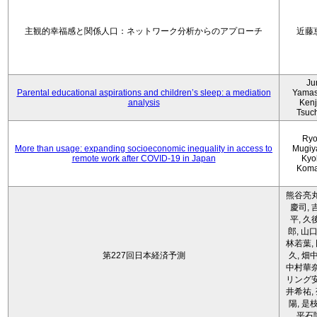
主観的幸福感と関係人口：ネットワーク分析からのアプローチ
近藤
Ju
Parental educational aspirations and children’s sleep: a mediation
Yamas
analysis
Kenji
Tsuc
Ryo
More than usage: expanding socioeconomic inequality in access to
Mugiy
remote work after COVID-19 in Japan
Kyo
Koma
熊谷亮丸
慶司, 
平, 久
郎, 山口
林若葉,
第227回日本経済予測
久, 畑
中村華奈
リング安
井希祐,
陽, 是
平石