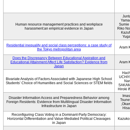
Junt
Yama
Human resource management practices and workplace
Sumie 
harassment:an empirical evidence in Japan
Riko No
Kazu
Yug
Residential inequality and social class perceptions: a case study of
Aram 
the Tokyo metropolitan area
Does the Discrepancy Between Educational Aspiration and
Educational Attainment Affect Life Satisfaction? Evidence from
Aram 
Japan
Hach
UCHIY
Bivariate Analysis of Factors Associated with Japanese High School
Na
Students’ Choice of Humanities and Social Sciences or STEM fields
SAKAM
Hiroki
Imas
Disaster Information Access and Preparedness Behavior among
Tsune
Foreign Residents: Evidence from Multilingual Disaster Information
,Oka
Infrastructure in Japan
Hisa
Reconfiguring Class Voting in a Dominant-Party Democracy:
Horizontal Differentiation and Value-Mediated Political Cleavages
Kazuko
in Japan