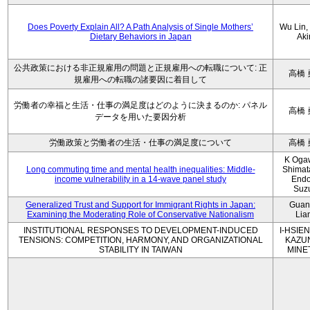
Does Poverty Explain All? A Path Analysis of Single Mothers’
Wu Lin, 
Dietary Behaviors in Japan
Aki
公共政策における非正規雇用の問題と正規雇用への転職について: 正
高橋 
規雇用への転職の諸要因に着目して
労働者の幸福と生活・仕事の満足度はどのように決まるのか: パネル
高橋 
データを用いた要因分析
労働政策と労働者の生活・仕事の満足度について
高橋 
K Oga
Long commuting time and mental health inequalities: Middle-
Shimat
income vulnerability in a 14-wave panel study
Endo
Suz
Generalized Trust and Support for Immigrant Rights in Japan:
Guan
Examining the Moderating Role of Conservative Nationalism
Lia
INSTITUTIONAL RESPONSES TO DEVELOPMENT-INDUCED
I-HSIEN
TENSIONS: COMPETITION, HARMONY, AND ORGANIZATIONAL
KAZU
STABILITY IN TAIWAN
MINE