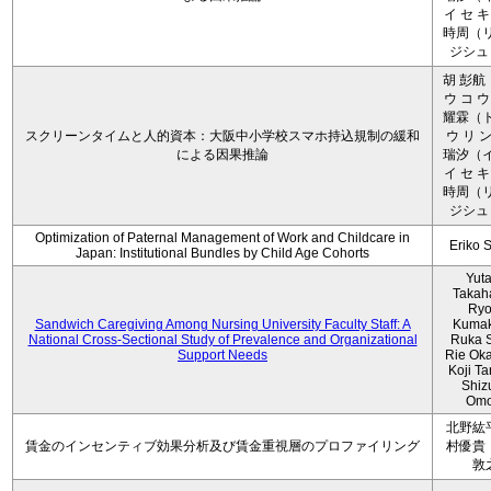
イ セ キ
時周（リ
ジシュ 
胡 彭航
ウ コ ウ
耀霖（ト
スクリーンタイムと人的資本：大阪中小学校スマホ持込規制の緩和
ウ リ ン
による因果推論
瑞汐（イ
イ セ キ
時周（リ
ジシュ 
Optimization of Paternal Management of Work and Childcare in
Eriko 
Japan: Institutional Bundles by Child Age Cohorts
Yut
Takah
Ryo
Sandwich Caregiving Among Nursing University Faculty Staff: A
Kumak
National Cross-Sectional Study of Prevalence and Organizational
Ruka S
Support Needs
Rie Ok
Koji T
Shiz
Omo
北野紘
賃金のインセンティブ効果分析及び賃金重視層のプロファイリング
村優貴
敦