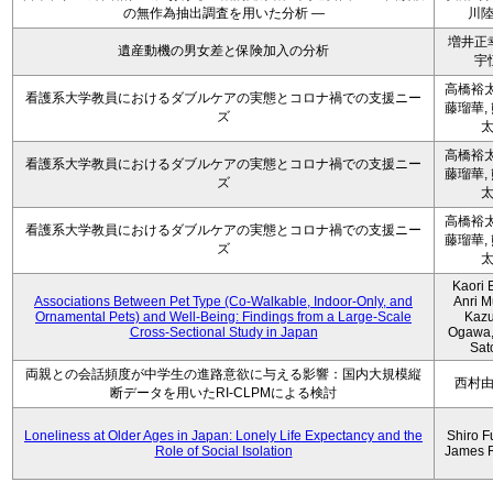
の無作為抽出調査を用いた分析 ―
川
増井正
遺産動機の男女差と保険加入の分析
宇
高橋裕太
看護系大学教員におけるダブルケアの実態とコロナ禍での支援ニー
藤瑠華,
ズ
高橋裕太
看護系大学教員におけるダブルケアの実態とコロナ禍での支援ニー
藤瑠華,
ズ
高橋裕太
看護系大学教員におけるダブルケアの実態とコロナ禍での支援ニー
藤瑠華,
ズ
Kaori 
Associations Between Pet Type (Co-Walkable, Indoor-Only, and
Anri M
Ornamental Pets) and Well-Being: Findings from a Large-Scale
Kaz
Cross-Sectional Study in Japan
Ogawa,
Sat
両親との会話頻度が中学生の進路意欲に与える影響：国内大規模縦
西村
断データを用いたRI-CLPMによる検討
Loneliness at Older Ages in Japan: Lonely Life Expectancy and the
Shiro F
Role of Social Isolation
James 