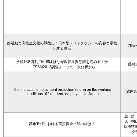
部活動と高校生文化の戦後史：日本型メリトクラシーの変容と学校
加藤
化する生活
学校外教育利用の経験はなぜ教育投資意識を高めるのか
藤村
―ESSM2013調査データの二次分析から
The impact of employment protection reform on the working
武内
conditions of fixed-term employees in Japan
山口茜,
久, 神
高市政権における実質賃金上昇の鍵は？
菊池慈陽
ング