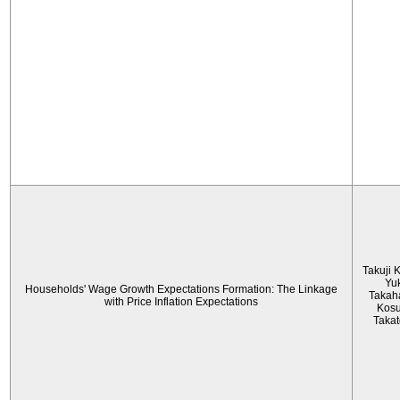
Takuji 
Yu
Households' Wage Growth Expectations Formation: The Linkage
Takah
with Price Inflation Expectations
Kos
Taka