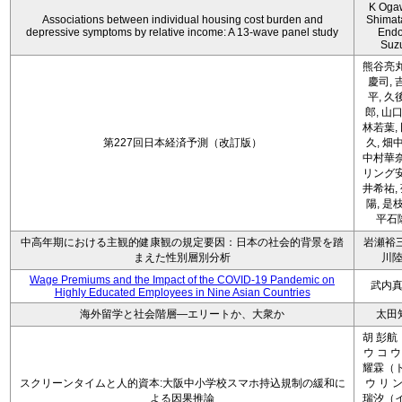
K Oga
Associations between individual housing cost burden and
Shimat
depressive symptoms by relative income: A 13-wave panel study
Endo
Suz
熊谷亮丸
慶司, 
平, 久
郎, 山口
林若葉,
第227回日本経済予測（改訂版）
久, 畑
中村華奈
リング安
井希祐,
陽, 是
平石
中高年期における主観的健康観の規定要因：日本の社会的背景を踏
岩瀬裕三
まえた性別層別分析
川
Wage Premiums and the Impact of the COVID‑19 Pandemic on
武内
Highly Educated Employees in Nine Asian Countries
海外留学と社会階層―エリートか、大衆か
太田
胡 彭航
ウ コ ウ
耀霖（ト
スクリーンタイムと人的資本:大阪中小学校スマホ持込規制の緩和に
ウ リ ン
よる因果推論
瑞汐（イ