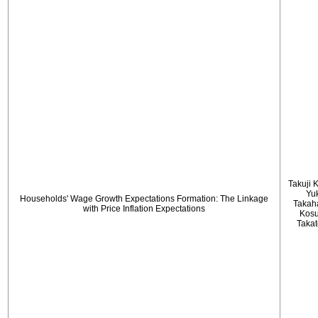
Takuji 
Yu
Households' Wage Growth Expectations Formation: The Linkage
Takah
with Price Inflation Expectations
Kos
Taka