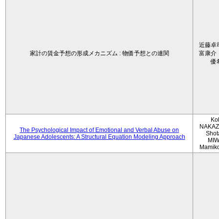
近藤卓
家計の賃金予想の形成メカニズム : 物価予想との連関
富康介
優
Ko
NAKAZ
The Psychological Impact of Emotional and Verbal Abuse on
Shot
Japanese Adolescents: A Structural Equation Modeling Approach
MIW
Mamik