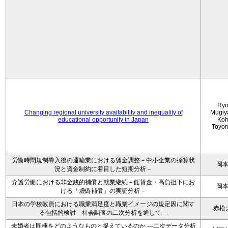
Ryo
Changing regional university availability and inequality of
Mugiy
educational opportunity in Japan
Koh
Toyo
労働時間規制導入後の運輸業における賃金調整－中小企業の採算状
岡
況と資金制約に着目した短期分析－
介護労働における非金銭的補償と就業継続－低賃金・高負担下にお
岡
ける「虚偽補償」の実証分析－
日本の学校教員における職業満足度と職業イメージの規定因に関す
赤松
る包括的検討―社会調査の二次分析を通して―
未婚者は同棲をどのようなものと捉えているのか —二次データ分析