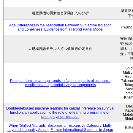
増井正
遺産動機の男女差と保険加入の分析
宇
Age Differences in the Association Between Subjective Isolation
Hwang
and Loneliness: Evidence from a Hybrid Panel Model
安達 瑠
野 智紀
大規模言語モデルの持つ価値観の定量化
湖太，川
介，市瀬
Shig
Matsu
Hiro
Post-pandemic marriage trends in Japan: Impacts of economic
Takeno
conditions and parental living arrangements
Taka
Sasa
Tomo
Kita
Daij
Double/debiased machine learning for causal inference on survival
Kaba
function: an application to the role of e-learning programme on
Motot
unemployment duration
Shin
When ‘Skilled Migrants’ Becomes an Expansive Category: Multi-
眞住
Layered Inequality Among Former International Students in Japan