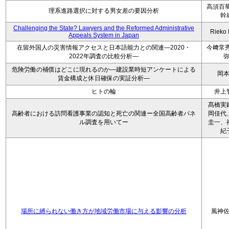
高須百華
理系進路選択に対する男女差の要因分析
幹
Challenging the State? Lawyers and the Reformed Administrative
Rieko
Appeals System in Japan
在留外国人の災害情報アクセスと日本語能力との関連―2020・
今﨑常秀
2022年調査の比較分析―
危険労働の補償はどこに現れるのか―建設業時短アンケートによる
岡
賃金構成と休日確保の実証分析―
ヒトの輪
井上
髙橋実
高齢者における訪問看護事業の認知と死亡の関連ー全国高齢者パネ
岡佳代
ル調査を用いてー
圭一、
紀
場所に縛られない働き方が地域労働市場に与える影響の分析
風神