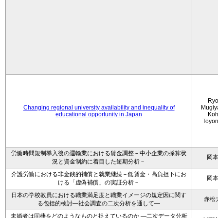
Ryo
Changing regional university availability and inequality of
Mugiy
educational opportunity in Japan
Koh
Toyo
労働時間規制導入後の運輸業における賃金調整－中小企業の採算状
岡
況と資金制約に着目した短期分析－
介護労働における非金銭的補償と就業継続－低賃金・高負担下にお
岡
ける「虚偽補償」の実証分析－
日本の学校教員における職業満足度と職業イメージの規定因に関す
赤松
る包括的検討―社会調査の二次分析を通して―
未婚者は同棲をどのようなものと捉えているのか —二次データ分析