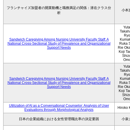
フランチャイズ加盟者の開業動機と職務満足の関係：潜在クラス分
小本
析
Yut
Takah
Ryo
Sandwich Caregiving Among Nursing University Faculty Staff: A
Kumak
National Cross-Sectional Study of Prevalence and Organizational
Ruka S
Support Needs
Rie Ok
Koji T
Shiz
Omo
Yut
Takah
Ryo
Sandwich Caregiving Among Nursing University Faculty Staff: A
Kumak
National Cross-Sectional Study of Prevalence and Organizational
Ruka S
Support Needs
Rie Ok
Koji T
Shiz
Omo
Utilization of AI as a Conversational Counselor: Analysis of User
Hiroko
Evaluations through Morphological Analysis
日本の企業組織における女性管理職比率の決定要因
小泉