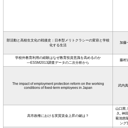
部活動と高校生文化の戦後史：日本型メリトクラシーの変容と学校
加藤
化する生活
学校外教育利用の経験はなぜ教育投資意識を高めるのか
藤村
―ESSM2013調査データの二次分析から
The impact of employment protection reform on the working
武内
conditions of fixed-term employees in Japan
山口茜,
久, 神
高市政権における実質賃金上昇の鍵は？
菊池慈陽
ング