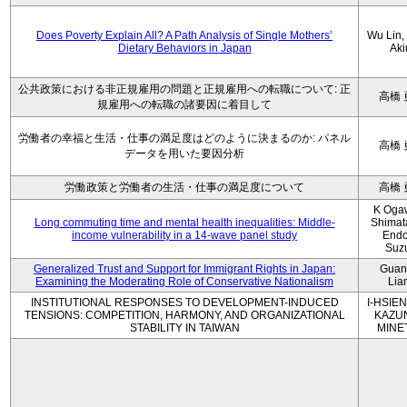
Does Poverty Explain All? A Path Analysis of Single Mothers’
Wu Lin, 
Dietary Behaviors in Japan
Aki
公共政策における非正規雇用の問題と正規雇用への転職について: 正
高橋 
規雇用への転職の諸要因に着目して
労働者の幸福と生活・仕事の満足度はどのように決まるのか: パネル
高橋 
データを用いた要因分析
労働政策と労働者の生活・仕事の満足度について
高橋 
K Oga
Long commuting time and mental health inequalities: Middle-
Shimat
income vulnerability in a 14-wave panel study
Endo
Suz
Generalized Trust and Support for Immigrant Rights in Japan:
Guan
Examining the Moderating Role of Conservative Nationalism
Lia
INSTITUTIONAL RESPONSES TO DEVELOPMENT-INDUCED
I-HSIEN
TENSIONS: COMPETITION, HARMONY, AND ORGANIZATIONAL
KAZU
STABILITY IN TAIWAN
MINE