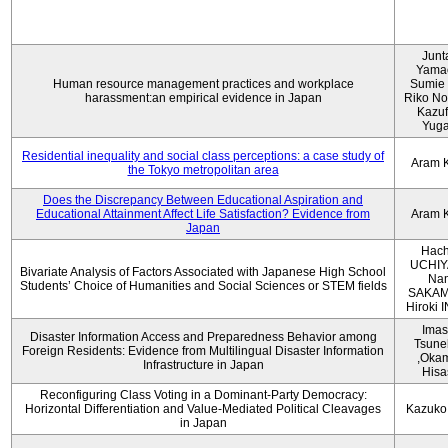
Junt
Yama
Human resource management practices and workplace
Sumie 
harassment:an empirical evidence in Japan
Riko No
Kazu
Yug
Residential inequality and social class perceptions: a case study of
Aram 
the Tokyo metropolitan area
Does the Discrepancy Between Educational Aspiration and
Educational Attainment Affect Life Satisfaction? Evidence from
Aram 
Japan
Hach
UCHIY
Bivariate Analysis of Factors Associated with Japanese High School
Na
Students’ Choice of Humanities and Social Sciences or STEM fields
SAKAM
Hiroki
Imas
Disaster Information Access and Preparedness Behavior among
Tsune
Foreign Residents: Evidence from Multilingual Disaster Information
,Oka
Infrastructure in Japan
Hisa
Reconfiguring Class Voting in a Dominant-Party Democracy:
Horizontal Differentiation and Value-Mediated Political Cleavages
Kazuko
in Japan