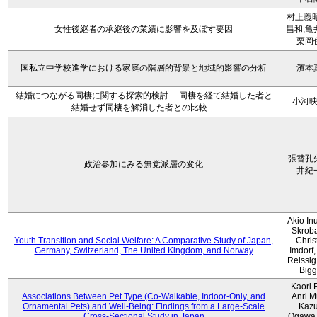
村上義昭
女性後継者の承継後の業績に影響を及ぼす要因
昌和,亀
栗岡
国私立中学校進学における家庭の階層的背景と地域的影響の分析
濱本
結婚につながる同棲に関する探索的検討 ―同棲を経て結婚した者と
小河
結婚せず同棲を解消した者との比較―
張替孔
政治参加にみる無党派層の変化
井紀
Akio Inu
Skrob
Youth Transition and Social Welfare: A Comparative Study of Japan,
Chris
Germany, Switzerland, The United Kingdom, and Norway
Imdorf, 
Reissig
Bigg
Kaori 
Associations Between Pet Type (Co-Walkable, Indoor-Only, and
Anri M
Ornamental Pets) and Well-Being: Findings from a Large-Scale
Kaz
Cross-Sectional Study in Japan
Ogawa,