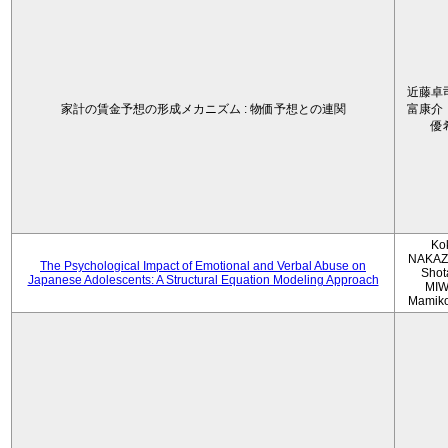
近藤卓
家計の賃金予想の形成メカニズム : 物価予想との連関
富康介
優
Ko
NAKAZ
The Psychological Impact of Emotional and Verbal Abuse on
Shot
Japanese Adolescents: A Structural Equation Modeling Approach
MIW
Mamik