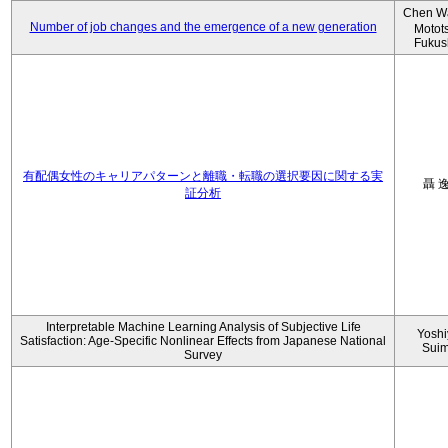
Chen W
Number of job changes and the emergence of a new generation
Motot
Fukus
有配偶女性のキャリアパターンと離職・転職の選択要因に関する実
聶 
証分析
Interpretable Machine Learning Analysis of Subjective Life
Yoshi
Satisfaction: Age-Specific Nonlinear Effects from Japanese National
Sui
Survey