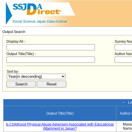
Output Search
Display All：
Survey N
Output Title(Title)：
Author N
Sort by:
− Lis
Output Title(Title)
Author
Is Childhood Physical Abuse Adversely Associated with Educational
Masa
Attainment in Japan?
Nari