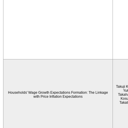
Takuji 
Yu
Households' Wage Growth Expectations Formation: The Linkage
Takah
with Price Inflation Expectations
Kos
Taka