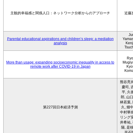
主観的幸福感と関係人口：ネットワーク分析からのアプローチ
近藤
Ju
Parental educational aspirations and children’s sleep: a mediation
Yamas
analysis
Kenji
Tsuc
Ryo
More than usage: expanding socioeconomic inequality in access to
Mugiy
remote work after COVID-19 in Japan
Kyo
Koma
熊谷亮丸
慶司, 
平, 久
郎, 山口
林若葉,
第227回日本経済予測
久, 畑
中村華奈
リング安
井希祐,
陽, 是
平石