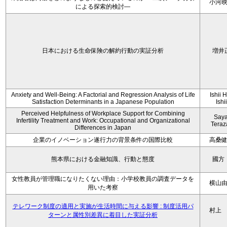
小河
による探索的検討—
日本における生命保険の解約行動の実証分析
増井
Anxiety and Well-Being: A Factorial and Regression Analysis of Life
Ishii 
Satisfaction Determinants in a Japanese Population
Ishi
Perceived Helpfulness of Workplace Support for Combining
Say
Infertility Treatment and Work: Occupational and Organizational
Tera
Differences in Japan
企業のイノベーション遂行力の背景条件の国際比較
高桑
熊本県における金融知識、行動と態度
國方
女性教員が管理職になりたくない理由：小学校教員の調査データを
横山
用いた考察
テレワーク制度の適用と実施が生活時間に与える影響 : 制度活用パ
村上
ターンと属性別差異に着目した実証分析