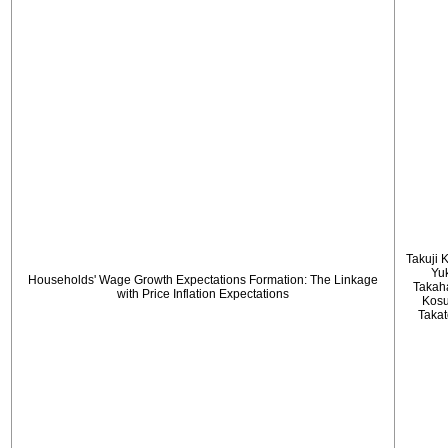
Takuji 
Yu
Households' Wage Growth Expectations Formation: The Linkage
Takah
with Price Inflation Expectations
Kos
Taka