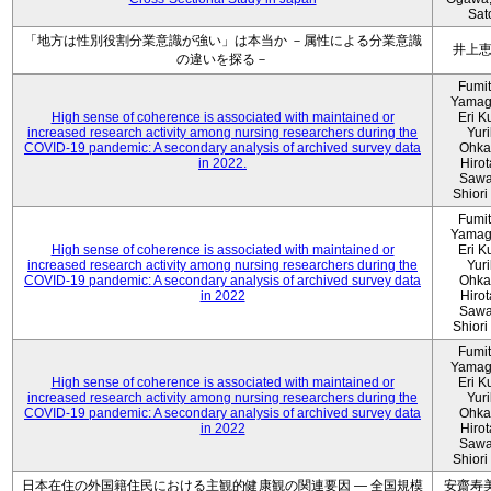
Sat
「地方は性別役割分業意識が強い」は本当か －属性による分業意識
井上
の違いを探る－
Fumi
Yamag
High sense of coherence is associated with maintained or
Eri K
increased research activity among nursing researchers during the
Yur
COVID-19 pandemic: A secondary analysis of archived survey data
Ohka
in 2022.
Hiro
Sawa
Shiori 
Fumi
Yamag
High sense of coherence is associated with maintained or
Eri K
increased research activity among nursing researchers during the
Yur
COVID-19 pandemic: A secondary analysis of archived survey data
Ohka
in 2022
Hiro
Sawa
Shiori 
Fumi
Yamag
High sense of coherence is associated with maintained or
Eri K
increased research activity among nursing researchers during the
Yur
COVID-19 pandemic: A secondary analysis of archived survey data
Ohka
in 2022
Hiro
Sawa
Shiori 
日本在住の外国籍住民における主観的健康観の関連要因 ― 全国規模
安齋寿美