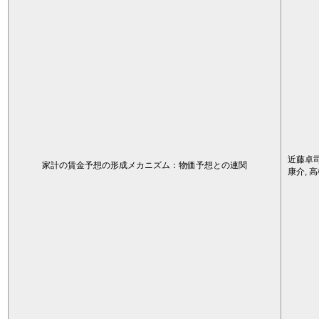
近藤卓司
家計の賃金予想の形成メカニズム：物価予想との連関
康介, 