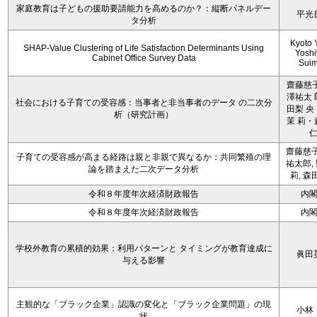
家庭教育は子どもの援助要請能力を高めるのか？：縦断パネルデー
平光
タ分析
Kyoto 
SHAP-Value Clustering of Life Satisfaction Determinants Using
Yoshi
Cabinet Office Survey Data
Sui
齋藤慈子
澤祐太 
社会における子育ての受容感：当事者と非当事者のデータ の二次分
田梨 央
析（研究計画）
茉 莉・
齋藤慈子
子育ての受容感が高まる経路は親と非親で異なるか：共同繁殖の理
祐太郎,
論を踏まえた二次データ分析
莉, 森
令和８年度年次経済財政報告
内
令和８年度年次経済財政報告
内
学校外教育の累積的効果：利用パターンと タイミングが教育達成に
眞田
与える影響
主観的な「ブラック企業」認識の変化と「ブラック企業問題」の現
小林
状