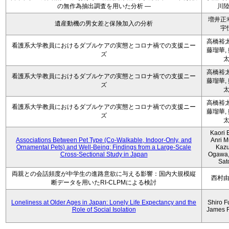
の無作為抽出調査を用いた分析 ―
川
増井正
遺産動機の男女差と保険加入の分析
宇
高橋裕太
看護系大学教員におけるダブルケアの実態とコロナ禍での支援ニー
藤瑠華,
ズ
高橋裕太
看護系大学教員におけるダブルケアの実態とコロナ禍での支援ニー
藤瑠華,
ズ
高橋裕太
看護系大学教員におけるダブルケアの実態とコロナ禍での支援ニー
藤瑠華,
ズ
Kaori 
Associations Between Pet Type (Co-Walkable, Indoor-Only, and
Anri M
Ornamental Pets) and Well-Being: Findings from a Large-Scale
Kaz
Cross-Sectional Study in Japan
Ogawa,
Sat
両親との会話頻度が中学生の進路意欲に与える影響：国内大規模縦
西村
断データを用いたRI-CLPMによる検討
Loneliness at Older Ages in Japan: Lonely Life Expectancy and the
Shiro F
Role of Social Isolation
James 