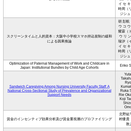
イ セ キ
時周（リ
ジシュ 
胡 彭航
ウ コ ウ
耀霖（ト
スクリーンタイムと人的資本：大阪中小学校スマホ持込規制の緩和
ウ リ ン
による因果推論
瑞汐（イ
イ セ キ
時周（リ
ジシュ 
Optimization of Paternal Management of Work and Childcare in
Eriko 
Japan: Institutional Bundles by Child Age Cohorts
Yut
Takah
Ryo
Sandwich Caregiving Among Nursing University Faculty Staff: A
Kumak
National Cross-Sectional Study of Prevalence and Organizational
Ruka S
Support Needs
Rie Ok
Koji T
Shiz
Omo
北野紘
賃金のインセンティブ効果分析及び賃金重視層のプロファイリング
村優貴
敦