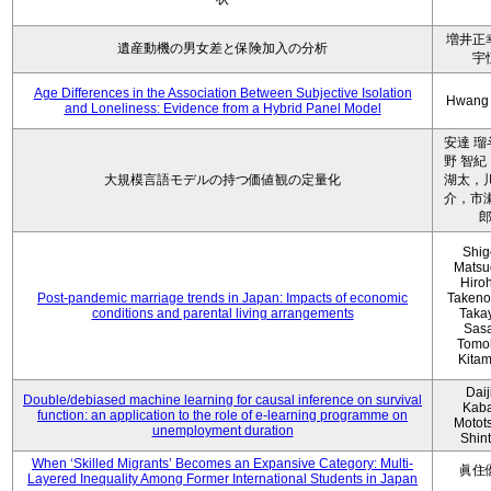
増井正
遺産動機の男女差と保険加入の分析
宇
Age Differences in the Association Between Subjective Isolation
Hwang
and Loneliness: Evidence from a Hybrid Panel Model
安達 瑠
野 智紀
大規模言語モデルの持つ価値観の定量化
湖太，川
介，市瀬
Shig
Matsu
Hiro
Post-pandemic marriage trends in Japan: Impacts of economic
Takeno
conditions and parental living arrangements
Taka
Sasa
Tomo
Kita
Daij
Double/debiased machine learning for causal inference on survival
Kaba
function: an application to the role of e-learning programme on
Motot
unemployment duration
Shin
When ‘Skilled Migrants’ Becomes an Expansive Category: Multi-
眞住
Layered Inequality Among Former International Students in Japan