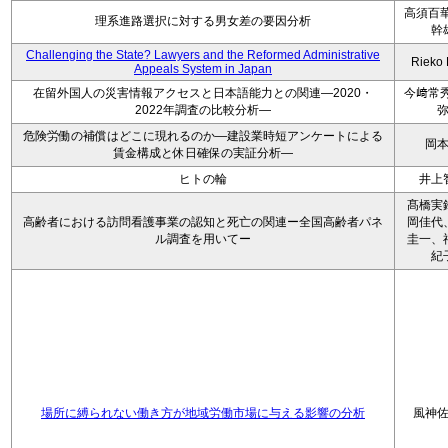
高須百華
理系進路選択に対する男女差の要因分析
幹
Challenging the State? Lawyers and the Reformed Administrative
Rieko
Appeals System in Japan
在留外国人の災害情報アクセスと日本語能力との関連―2020・
今﨑常秀
2022年調査の比較分析―
危険労働の補償はどこに現れるのか―建設業時短アンケートによる
岡
賃金構成と休日確保の実証分析―
ヒトの輪
井上
髙橋実
高齢者における訪問看護事業の認知と死亡の関連ー全国高齢者パネ
岡佳代
ル調査を用いてー
圭一、
紀
場所に縛られない働き方が地域労働市場に与える影響の分析
風神