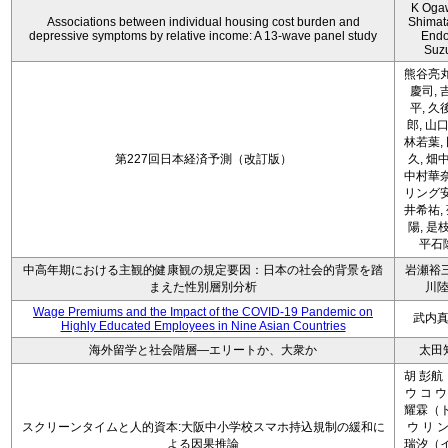
K Oga
Associations between individual housing cost burden and
Shimat
depressive symptoms by relative income: A 13-wave panel study
Endo
Suz
熊谷亮丸
慶司, 
平, 久
郎, 山口
林若葉,
第227回日本経済予測（改訂版）
久, 畑
中村華奈
リング安
井希祐,
陽, 是
平石
中高年期における主観的健康観の規定要因：日本の社会的背景を踏
岩瀬裕三
まえた性別層別分析
川
Wage Premiums and the Impact of the COVID‑19 Pandemic on
武内
Highly Educated Employees in Nine Asian Countries
海外留学と社会階層―エリートか、大衆か
太田
胡 彭航
ウ コ ウ
耀霖（ト
スクリーンタイムと人的資本:大阪中小学校スマホ持込規制の緩和に
ウ リ ン
よる因果推論
瑞汐（イ