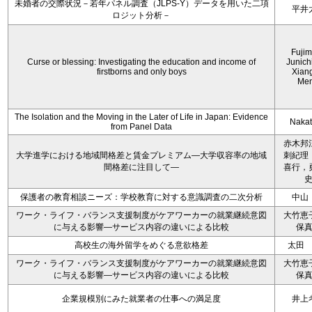
未婚者の交際状況－若年パネル調査（JLPS-Y）データを用いた二項
平井
ロジット分析－
Fujim
Curse or blessing: Investigating the education and income of
Junich
firstborns and only boys
Xian
Me
The Isolation and the Moving in the Later of Life in Japan: Evidence
Nakata
from Panel Data
赤木邦
大学進学における地域間格差と賃金プレミアム―大学収容率の地域
刺紀理
間格差に注目して―
喜行，
保護者の教育相談ニーズ：学校教育に対する意識調査の二次分析
中山
ワーク・ライフ・バランス支援制度がケアワーカーの就業継続意図
大竹恵
に与える影響―サービス内容の違いによる比較
保
高校生の海外留学をめぐる意欲格差
太田
ワーク・ライフ・バランス支援制度がケアワーカーの就業継続意図
大竹恵
に与える影響―サービス内容の違いによる比較
保
企業規模別にみた就業者の仕事への満足度
井上