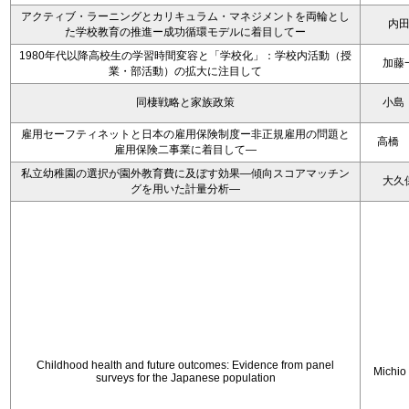
アクティブ・ラーニングとカリキュラム・マネジメントを両輪とし
内
た学校教育の推進ー成功循環モデルに着目してー
1980年代以降高校生の学習時間変容と「学校化」：学校内活動（授
加藤
業・部活動）の拡大に注目して
同棲戦略と家族政策
小島
雇用セーフティネットと日本の雇用保険制度ー非正規雇用の問題と
高橋
雇用保険二事業に着目して―
私立幼稚園の選択が園外教育費に及ぼす効果―傾向スコアマッチン
大久
グを用いた計量分析―
Childhood health and future outcomes: Evidence from panel
Michio
surveys for the Japanese population