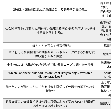
尾上祥平
彩耶, 
規模別・業種別に見た労働組合による長時間労働の是正
坪内天洋
颯, 丸
山本祐文
元太, 
社会関係資本に着目した高齢者の健康改善問題-長野県須坂市の保健
吾, 日
補導員制度を参考に-
森下佳亮
梨
「ほとんど無害な」投票行動論
原田
日本における社会的排除の動的要因―パネルデータによる多様な就
百瀬
業状態からみる障壁―
歌川光
中学校における総合的な学習の時間の教員ニーズに関する一考察
木
Which Japanese older adults are least likely to enjoy favorable
Ishida
dietary practices?
Ishida
上谷草
働きたい人が働くことのできる社会を目指して〜若年無業者への支
條宏紀
援策〜
拓紀，
家族介護者の介護負担感は介護の種類によって変わるのか？認知症
陳鳳明,
介護と身体介護を比較して