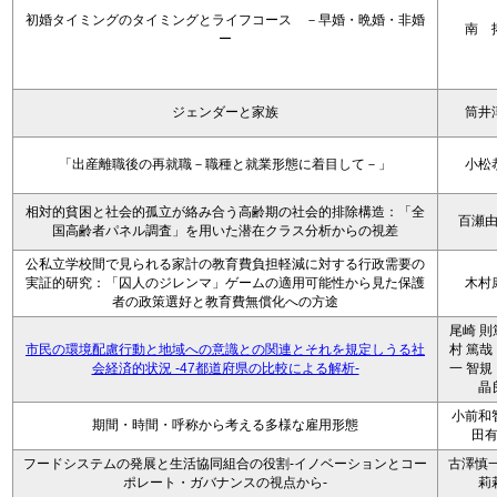
初婚タイミングのタイミングとライフコース －早婚・晩婚・非婚
南 
ー
ジェンダーと家族
筒井
「出産離職後の再就職－職種と就業形態に着目して－」
小松
相対的貧困と社会的孤立が絡み合う高齢期の社会的排除構造：「全
百瀬
国高齢者パネル調査」を用いた潜在クラス分析からの視差
公私立学校間で見られる家計の教育費負担軽減に対する行政需要の
実証的研究：「囚人のジレンマ」ゲームの適用可能性から見た保護
木村
者の政策選好と教育費無償化への方途
尾崎 則
市民の環境配慮行動と地域への意識との関連とそれを規定しうる社
村 篤哉
会経済的状況 -47都道府県の比較による解析-
一 智規
晶
小前和
期間・時間・呼称から考える多様な雇用形態
田
フードシステムの発展と生活協同組合の役割-イノベーションとコー
古澤慎一
ポレート・ガバナンスの視点から-
莉