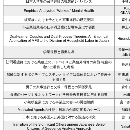
日本人学生の留学経験の職業的レリバンス
小林
Fus
Empirical Analysis of Workers’ Mental Health
OKAN
核家族における子どもの家事遂行の規定要因
森中
小企業就業者の仕事満足度に影響を及ぼす要因
井上
Dual-earner Couples and Dual Process Theories: An Empirical
Hironob
Application of MFS to the Division of Household Labor in Japan
長創一
学業世界と職業世界
山田
訪問看護師における業務上のアドバイスと業務外研修の実態-職位の
長尾
違いに着目した考察-
加齢に対するポジティブなステレオタイプは高齢者において長寿を
中川威
予測する
佐
男子の家事遂行と父親・母親との関係満足
森中
母親のパーソナルネットワークが学校外教育投資に与える影響
米
小規模企業における事業主の妻への労働報酬
宮下
Motivated Agentsの検証：日本の介護従事者のケース
加藤
日本における外国人と外国に対する認識の研究
曺 
Transition of the Significant Others among Japanese Senior
Nakata
Citizens : A Sequence Analysis Approach