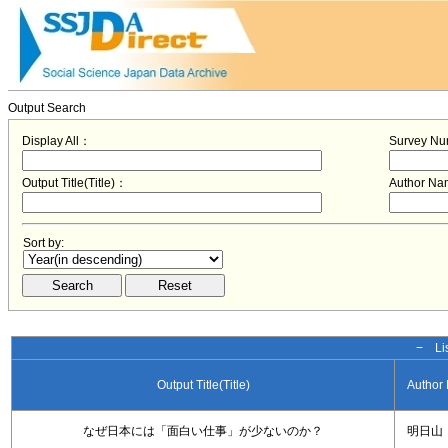
Output Search
Display All：
Survey N
Output Title(Title)：
Author N
Sort by:
− Lis
Output Title(Title)
Author
なぜ日本には「面白い仕事」が少ないのか？
明日山