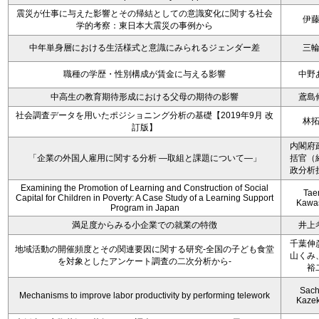
震災が仕事に与えた影響とその帰結としての意識変化に関する社会
伊
学的考察：東日本大震災の事例から
中年単身層における生活様式と意識にみられるジェンダー差
三
職種の学歴・性別構成が賃金に与える影響
中野
中高生の教育期待形成における父母の期待の影響
鳶島
社会調査データを用いたポジショニング分析の基礎【2019年9月 改
林
訂版】
内閣府
「企業の外国人雇用に関する分析 ―取組と課題について―」
括官（
政分析
Examining the Promotion of Learning and Construction of Social
Tae
Capital for Children in Poverty: A Case Study of a Learning Support
Kawa
Program in Japan
満足度からみる小企業での就業の特徴
井上
千葉伸
地域活動の開催頻度とその関連要因に関する研究-全国の子ども食堂
山くみ
を対象としたアンケート調査の二次分析から-
裕
Sach
Mechanisms to improve labor productivity by performing telework
Kaze