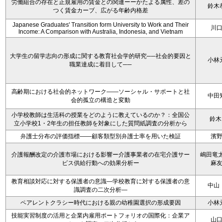
労働組合の存在と正規雇用の賃金との関連ーーかたよる属性、差の
鈴木
つく賃金カーブ、広がる年齢内格差
Japanese Graduates' Transition form University to Work and Their
川
Income: A Comparison with Australia, Indonesia, and Vietnam
大学生の留学志向の形成に関する教育社会学的研究──社会的要因と
小林
職業達成に着目して──
高齢期における社会的ネットワーク――ソーシャル・サポートと社
中田
会的孤立の構造と変動
小学校教師は生活科の授業をどのように教えているのか？：全国公
鈴木
立小学校1・2年生の担任教師を対象にした質問紙調査の分析から
弁護士分布の評価指標――顧客類型別弁護士率を用いた検証
濱
介護報酬改定の介護市場における影響ー介護事業者の在宅介護サー
嶋田竜太
ビス供給行動への効果分析ー
麻
教育相談対応に対する保護者の意識—学校教育に対する保護者の意
中山
識調査の二次分析—
ペアレントクラシー時代における親の幼稚園選択の形成要因
小林
技能実習制度の活用と企業内雇用ポートフォリオの国際化：企業ア
山