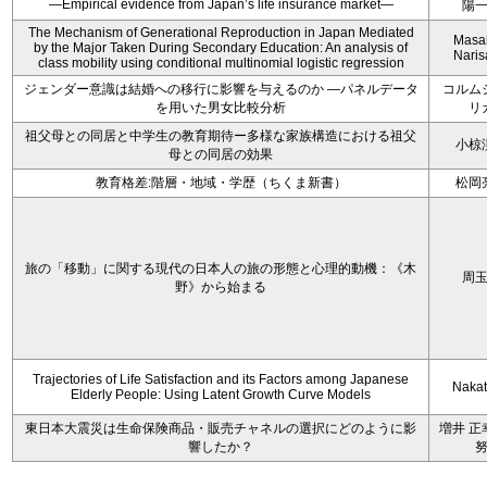
—Empirical evidence from Japan’s life insurance market—
陽
The Mechanism of Generational Reproduction in Japan Mediated
Masa
by the Major Taken During Secondary Education: An analysis of
Nari
class mobility using conditional multinomial logistic regression
ジェンダー意識は結婚への移行に影響を与えるのか ―パネルデータ
コルム
を用いた男女比較分析
リ
祖父母との同居と中学生の教育期待ー多様な家族構造における祖父
小椋
母との同居の効果
教育格差:階層・地域・学歴（ちくま新書）
松岡
旅の「移動」に関する現代の日本人の旅の形態と心理的動機：《木
周
野》から始まる
Trajectories of Life Satisfaction and its Factors among Japanese
Nakata
Elderly People: Using Latent Growth Curve Models
東日本大震災は生命保険商品・販売チャネルの選択にどのように影
増井 正
響したか？