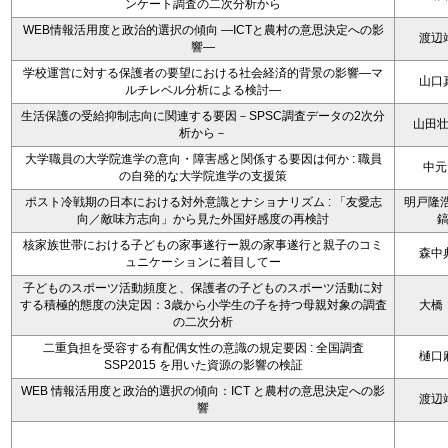
ンケート調査の二次分析から
WEB情報活用度と政治的選択の傾向 ―ICTと農村の意思決定への影
渡辺
響―
学校運営に対する保護者の要望における社会経済的背景の影響―マ
山口
ルチレベル分析による検討―
生活保護の受給抑制志向に関連する要因－SPSC調査データの2次分
山田
析から－
大学職員の大学院進学の意向・障害感と関係する要因は何か : 職員
中元
の自発的な大学院進学の支援策
ポスト冷戦期の日本における対外意識とナショナリズム : 「友愛志
明戸隆浩
向／敵味方志向」から見た外国好感度の再検討
核家族世帯における子どもの家事遂行ー親の家事遂行と親子のコミ
森中
ュニケーションに着目してー
子どものスポーツ活動頻度と、保護者の子どものスポーツ活動に対
する積極的態度の決定因：3歳から小学生の子を持つ母親対象の調査
大橋
の二次分析
二重負担を受容する有配偶女性の意識の規定要因 : 全国調査
樋口
SSP2015 を用いた資源の影響の検証
WEB 情報活用度と政治的選択の傾向：ICT と農村の意思決定への影
渡辺
響