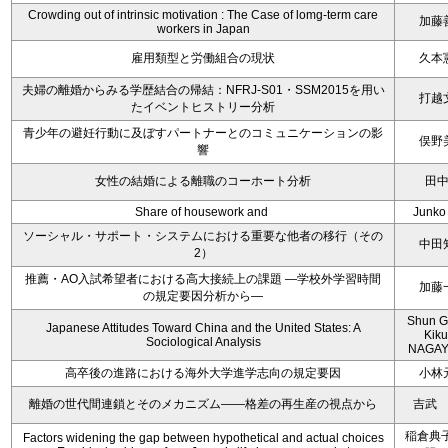
Crowding out of intrinsic motivation : The Case of lomg-term care
加藤
workers in Japan
雇用類型と労働組合の現状
久本
夫婦の離婚からみる学歴結合の帰結：NFRJ-S01・SSM2015を用い
打越
たイベントヒストリー分析
青少年の避妊行動に及ぼすパートナーとのコミュニケーションの影
俣野
響
女性の結婚による離職のコーホート分析
田
Share of housework and
Junko
ソーシャル・サポート・システムにおける重要な他者の移行（その
中田
2）
推薦・AO入試希望者における高大接続上の課題 ―学校外学習時間
加藤
の規定要因分析から―
Shun 
Japanese Attitudes Toward China and the United States: A
Kik
Sociological Analysis
NAGAY
高卒後の進路における海外大学進学志向の規定要因
小林
離婚の世代間連鎖とそのメカニズム――格差の再生産の視点から
吉武
稲倉典子
Factors widening the gap between hypothetical and actual choices