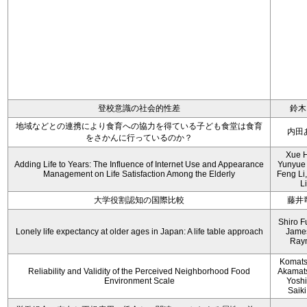
登校意識の社会的性差
鈴木
地域などとの連携により食育への協力を得ている子ども食堂は食育
内田
をさかんに行っているのか？
Xue 
Adding Life to Years: The Influence of Internet Use and Appearance
Yunyue
Management on Life Satisfaction Among the Elderly
Feng Li
Li
大学役割認知の国際比較
藤井
Shiro F
Lonely life expectancy at older ages in Japan: A life table approach
Jame
Ray
Komats
Reliability and Validity of the Perceived Neighborhood Food
Akamats
Environment Scale
Yoshii
Saiki