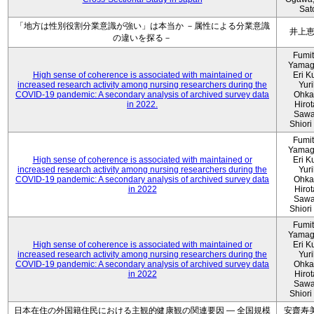
Sat
「地方は性別役割分業意識が強い」は本当か －属性による分業意識
井上
の違いを探る－
Fumi
Yamag
High sense of coherence is associated with maintained or
Eri K
increased research activity among nursing researchers during the
Yur
COVID-19 pandemic: A secondary analysis of archived survey data
Ohka
in 2022.
Hiro
Sawa
Shiori 
Fumi
Yamag
High sense of coherence is associated with maintained or
Eri K
increased research activity among nursing researchers during the
Yur
COVID-19 pandemic: A secondary analysis of archived survey data
Ohka
in 2022
Hiro
Sawa
Shiori 
Fumi
Yamag
High sense of coherence is associated with maintained or
Eri K
increased research activity among nursing researchers during the
Yur
COVID-19 pandemic: A secondary analysis of archived survey data
Ohka
in 2022
Hiro
Sawa
Shiori 
日本在住の外国籍住民における主観的健康観の関連要因 ― 全国規模
安齋寿美