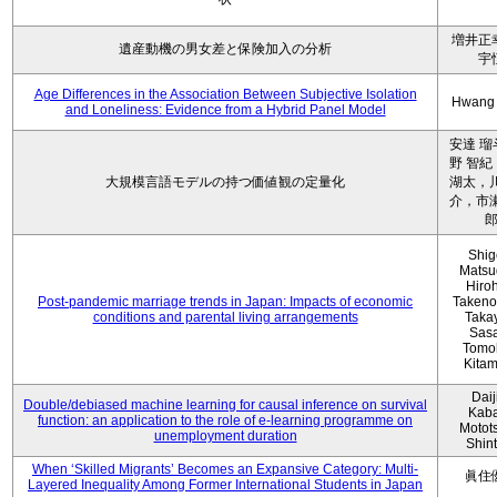
増井正
遺産動機の男女差と保険加入の分析
宇
Age Differences in the Association Between Subjective Isolation
Hwang
and Loneliness: Evidence from a Hybrid Panel Model
安達 瑠
野 智紀
大規模言語モデルの持つ価値観の定量化
湖太，川
介，市瀬
Shig
Matsu
Hiro
Post-pandemic marriage trends in Japan: Impacts of economic
Takeno
conditions and parental living arrangements
Taka
Sasa
Tomo
Kita
Daij
Double/debiased machine learning for causal inference on survival
Kaba
function: an application to the role of e-learning programme on
Motot
unemployment duration
Shin
When ‘Skilled Migrants’ Becomes an Expansive Category: Multi-
眞住
Layered Inequality Among Former International Students in Japan