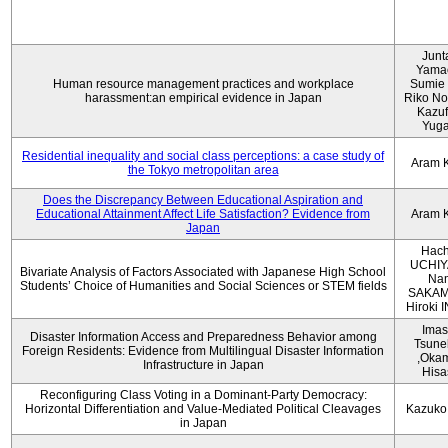
Junt
Yama
Human resource management practices and workplace
Sumie 
harassment:an empirical evidence in Japan
Riko No
Kazu
Yug
Residential inequality and social class perceptions: a case study of
Aram 
the Tokyo metropolitan area
Does the Discrepancy Between Educational Aspiration and
Educational Attainment Affect Life Satisfaction? Evidence from
Aram 
Japan
Hach
UCHIY
Bivariate Analysis of Factors Associated with Japanese High School
Na
Students’ Choice of Humanities and Social Sciences or STEM fields
SAKAM
Hiroki
Imas
Disaster Information Access and Preparedness Behavior among
Tsune
Foreign Residents: Evidence from Multilingual Disaster Information
,Oka
Infrastructure in Japan
Hisa
Reconfiguring Class Voting in a Dominant-Party Democracy:
Horizontal Differentiation and Value-Mediated Political Cleavages
Kazuko
in Japan