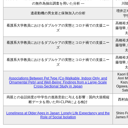
の無作為抽出調査を用いた分析 ―
川
増井正
遺産動機の男女差と保険加入の分析
宇
高橋裕太
看護系大学教員におけるダブルケアの実態とコロナ禍での支援ニー
藤瑠華,
ズ
高橋裕太
看護系大学教員におけるダブルケアの実態とコロナ禍での支援ニー
藤瑠華,
ズ
高橋裕太
看護系大学教員におけるダブルケアの実態とコロナ禍での支援ニー
藤瑠華,
ズ
Kaori 
Associations Between Pet Type (Co-Walkable, Indoor-Only, and
Anri M
Ornamental Pets) and Well-Being: Findings from a Large-Scale
Kaz
Cross-Sectional Study in Japan
Ogawa,
Sat
両親との会話頻度が中学生の進路意欲に与える影響：国内大規模縦
西村
断データを用いたRI-CLPMによる検討
Loneliness at Older Ages in Japan: Lonely Life Expectancy and the
Shiro F
Role of Social Isolation
James 