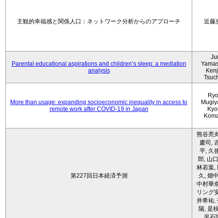
主観的幸福感と関係人口：ネットワーク分析からのアプローチ
近藤
Ju
Parental educational aspirations and children’s sleep: a mediation
Yamas
analysis
Kenji
Tsuc
Ryo
More than usage: expanding socioeconomic inequality in access to
Mugiy
remote work after COVID-19 in Japan
Kyo
Koma
熊谷亮丸
慶司, 
平, 久
郎, 山口
林若葉,
第227回日本経済予測
久, 畑
中村華奈
リング安
井希祐,
陽, 是
平石