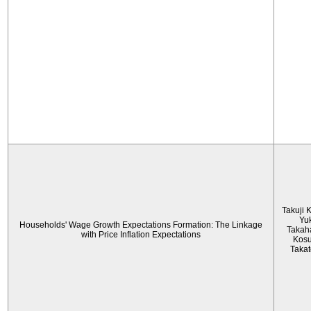
Takuji 
Yu
Households' Wage Growth Expectations Formation: The Linkage
Takah
with Price Inflation Expectations
Kos
Taka