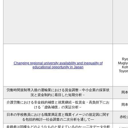
Ryo
Changing regional university availability and inequality of
Mugiy
educational opportunity in Japan
Koh
Toyo
労働時間規制導入後の運輸業における賃金調整－中小企業の採算状
岡
況と資金制約に着目した短期分析－
介護労働における非金銭的補償と就業継続－低賃金・高負担下にお
岡
ける「虚偽補償」の実証分析－
日本の学校教員における職業満足度と職業イメージの規定因に関す
赤松
る包括的検討―社会調査の二次分析を通して―
未婚者は同棲をどのようなものと捉えているのか —二次データ分析