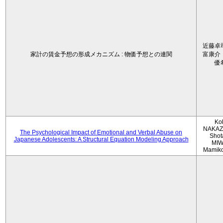
近藤卓
家計の賃金予想の形成メカニズム : 物価予想との連関
富康介
優
Ko
NAKAZ
The Psychological Impact of Emotional and Verbal Abuse on
Shot
Japanese Adolescents: A Structural Equation Modeling Approach
MIW
Mamik