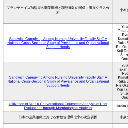
フランチャイズ加盟者の開業動機と職務満足の関係：潜在クラス分
小本
析
Yut
Takah
Ryo
Sandwich Caregiving Among Nursing University Faculty Staff: A
Kumak
National Cross-Sectional Study of Prevalence and Organizational
Ruka S
Support Needs
Rie Ok
Koji T
Shiz
Omo
Yut
Takah
Ryo
Sandwich Caregiving Among Nursing University Faculty Staff: A
Kumak
National Cross-Sectional Study of Prevalence and Organizational
Ruka S
Support Needs
Rie Ok
Koji T
Shiz
Omo
Utilization of AI as a Conversational Counselor: Analysis of User
Hiroko
Evaluations through Morphological Analysis
日本の企業組織における女性管理職比率の決定要因
小泉