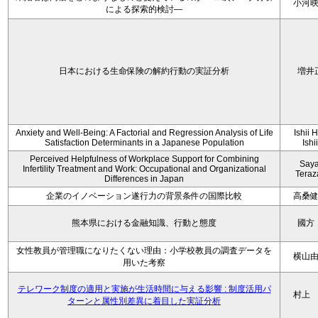
小河
による探索的検討—
日本における生命保険の解約行動の実証分析
増井
Anxiety and Well-Being: A Factorial and Regression Analysis of Life
Ishii 
Satisfaction Determinants in a Japanese Population
Ishi
Perceived Helpfulness of Workplace Support for Combining
Say
Infertility Treatment and Work: Occupational and Organizational
Tera
Differences in Japan
企業のイノベーション遂行力の背景条件の国際比較
高桑
熊本県における金融知識、行動と態度
國方
女性教員が管理職になりたくない理由：小学校教員の調査データを
横山
用いた考察
テレワーク制度の適用と実施が生活時間に与える影響 : 制度活用パ
村上
ターンと属性別差異に着目した実証分析