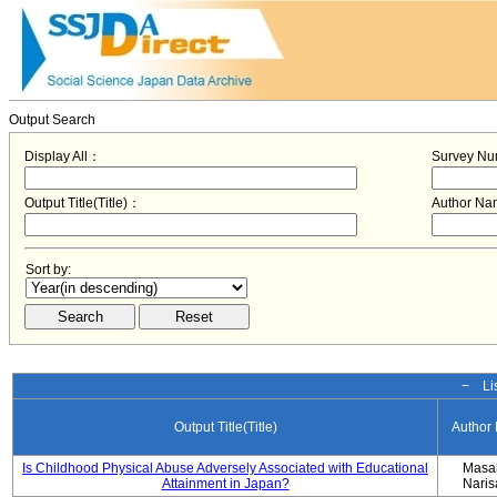
Output Search
Display All：
Survey N
Output Title(Title)：
Author N
Sort by:
− Lis
Output Title(Title)
Author
Is Childhood Physical Abuse Adversely Associated with Educational
Masa
Attainment in Japan?
Nari