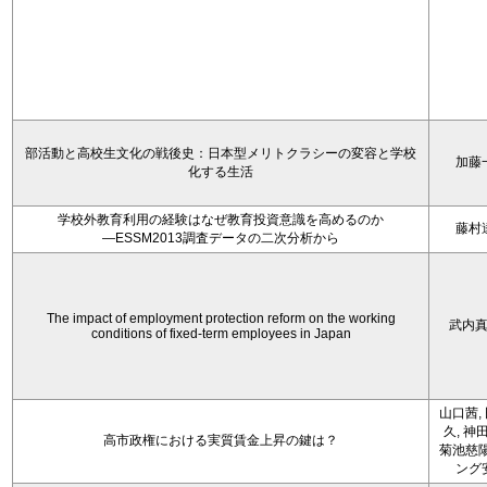
部活動と高校生文化の戦後史：日本型メリトクラシーの変容と学校
加藤
化する生活
学校外教育利用の経験はなぜ教育投資意識を高めるのか
藤村
―ESSM2013調査データの二次分析から
The impact of employment protection reform on the working
武内
conditions of fixed-term employees in Japan
山口茜,
久, 神
高市政権における実質賃金上昇の鍵は？
菊池慈陽
ング