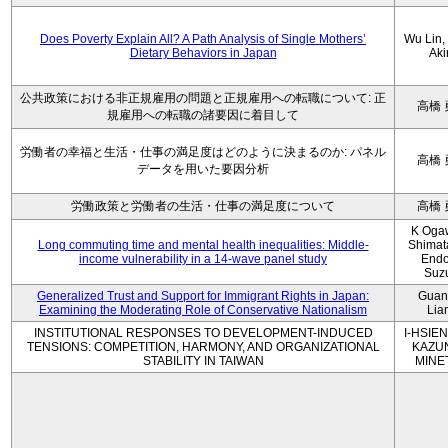
Does Poverty Explain All? A Path Analysis of Single Mothers’
Wu Lin, 
Dietary Behaviors in Japan
Aki
公共政策における非正規雇用の問題と正規雇用への転職について: 正
高橋 
規雇用への転職の諸要因に着目して
労働者の幸福と生活・仕事の満足度はどのように決まるのか: パネル
高橋 
データを用いた要因分析
労働政策と労働者の生活・仕事の満足度について
高橋 
K Oga
Long commuting time and mental health inequalities: Middle-
Shimat
income vulnerability in a 14-wave panel study
Endo
Suz
Generalized Trust and Support for Immigrant Rights in Japan:
Guan
Examining the Moderating Role of Conservative Nationalism
Lia
INSTITUTIONAL RESPONSES TO DEVELOPMENT-INDUCED
I-HSIEN
TENSIONS: COMPETITION, HARMONY, AND ORGANIZATIONAL
KAZU
STABILITY IN TAIWAN
MINE