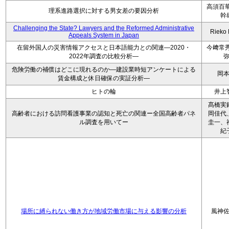
高須百華
理系進路選択に対する男女差の要因分析
幹
Challenging the State? Lawyers and the Reformed Administrative
Rieko
Appeals System in Japan
在留外国人の災害情報アクセスと日本語能力との関連―2020・
今﨑常秀
2022年調査の比較分析―
危険労働の補償はどこに現れるのか―建設業時短アンケートによる
岡
賃金構成と休日確保の実証分析―
ヒトの輪
井上
髙橋実
高齢者における訪問看護事業の認知と死亡の関連ー全国高齢者パネ
岡佳代
ル調査を用いてー
圭一、
紀
場所に縛られない働き方が地域労働市場に与える影響の分析
風神