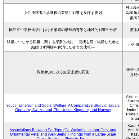
村上義昭
女性後継者の承継後の業績に影響を及ぼす要因
昌和,亀
栗岡
国私立中学校進学における家庭の階層的背景と地域的影響の分析
濱本
結婚につながる同棲に関する探索的検討 ―同棲を経て結婚した者と
小河
結婚せず同棲を解消した者との比較―
張替孔
政治参加にみる無党派層の変化
井紀
Akio Inu
Skrob
Youth Transition and Social Welfare: A Comparative Study of Japan,
Chris
Germany, Switzerland, The United Kingdom, and Norway
Imdorf, 
Reissig
Bigg
Kaori 
Associations Between Pet Type (Co-Walkable, Indoor-Only, and
Anri M
Ornamental Pets) and Well-Being: Findings from a Large-Scale
Kaz
Cross-Sectional Study in Japan
Ogawa,