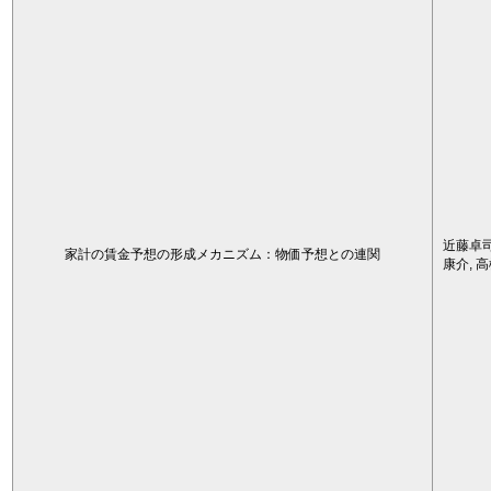
近藤卓司
家計の賃金予想の形成メカニズム：物価予想との連関
康介, 