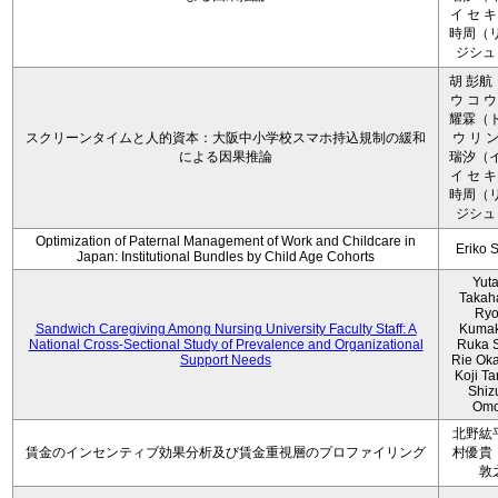
イ セ キ
時周（リ
ジシュ 
胡 彭航
ウ コ ウ
耀霖（ト
スクリーンタイムと人的資本：大阪中小学校スマホ持込規制の緩和
ウ リ ン
による因果推論
瑞汐（イ
イ セ キ
時周（リ
ジシュ 
Optimization of Paternal Management of Work and Childcare in
Eriko 
Japan: Institutional Bundles by Child Age Cohorts
Yut
Takah
Ryo
Sandwich Caregiving Among Nursing University Faculty Staff: A
Kumak
National Cross-Sectional Study of Prevalence and Organizational
Ruka S
Support Needs
Rie Ok
Koji T
Shiz
Omo
北野紘
賃金のインセンティブ効果分析及び賃金重視層のプロファイリング
村優貴
敦