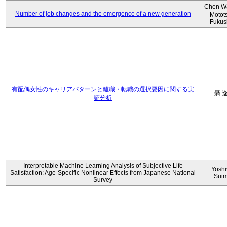
Chen W
Number of job changes and the emergence of a new generation
Motot
Fukus
有配偶女性のキャリアパターンと離職・転職の選択要因に関する実
聶 
証分析
Interpretable Machine Learning Analysis of Subjective Life
Yoshi
Satisfaction: Age-Specific Nonlinear Effects from Japanese National
Sui
Survey