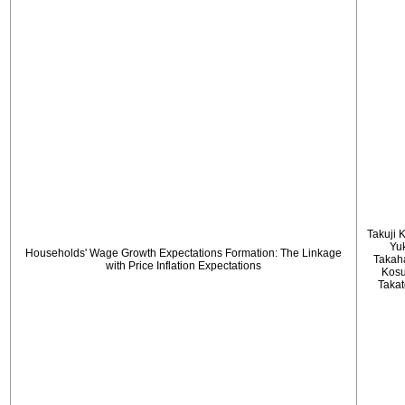
Takuji 
Yu
Households' Wage Growth Expectations Formation: The Linkage
Takah
with Price Inflation Expectations
Kos
Taka