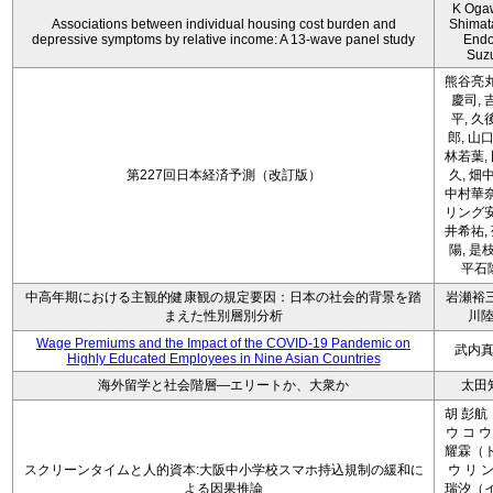
K Oga
Associations between individual housing cost burden and
Shimat
depressive symptoms by relative income: A 13-wave panel study
Endo
Suz
熊谷亮丸
慶司, 
平, 久
郎, 山口
林若葉,
第227回日本経済予測（改訂版）
久, 畑
中村華奈
リング安
井希祐,
陽, 是
平石
中高年期における主観的健康観の規定要因：日本の社会的背景を踏
岩瀬裕三
まえた性別層別分析
川
Wage Premiums and the Impact of the COVID‑19 Pandemic on
武内
Highly Educated Employees in Nine Asian Countries
海外留学と社会階層―エリートか、大衆か
太田
胡 彭航
ウ コ ウ
耀霖（ト
スクリーンタイムと人的資本:大阪中小学校スマホ持込規制の緩和に
ウ リ ン
よる因果推論
瑞汐（イ