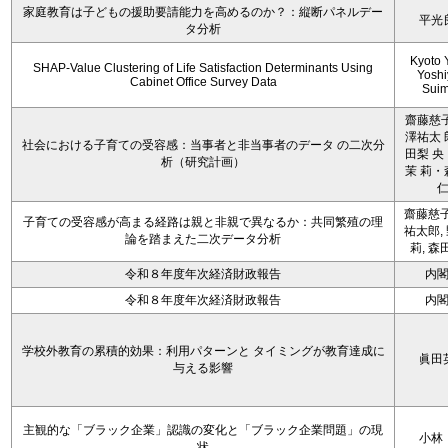
家庭教育は子どもの援助要請能力を高めるのか？：縦断パネルデー
平光
タ分析
Kyoto 
SHAP-Value Clustering of Life Satisfaction Determinants Using
Yoshi
Cabinet Office Survey Data
Sui
齋藤慈子
澤祐太 
社会における子育ての受容感：当事者と非当事者のデータ の二次分
田梨 央
析（研究計画）
茉 莉・
齋藤慈子
子育ての受容感が高まる経路は親と非親で異なるか：共同繁殖の理
祐太郎,
論を踏まえた二次データ分析
莉, 森
令和８年度年次経済財政報告
内
令和８年度年次経済財政報告
内
学校外教育の累積的効果：利用パターンと タイミングが教育達成に
眞田
与える影響
主観的な「ブラック企業」認識の変化と「ブラック企業問題」の現
小林
状