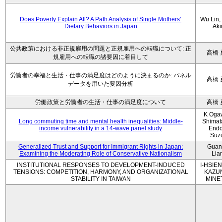
Does Poverty Explain All? A Path Analysis of Single Mothers’
Wu Lin, 
Dietary Behaviors in Japan
Aki
公共政策における非正規雇用の問題と正規雇用への転職について: 正
高橋 
規雇用への転職の諸要因に着目して
労働者の幸福と生活・仕事の満足度はどのように決まるのか: パネル
高橋 
データを用いた要因分析
労働政策と労働者の生活・仕事の満足度について
高橋 
K Oga
Long commuting time and mental health inequalities: Middle-
Shimat
income vulnerability in a 14-wave panel study
Endo
Suz
Generalized Trust and Support for Immigrant Rights in Japan:
Guan
Examining the Moderating Role of Conservative Nationalism
Lia
INSTITUTIONAL RESPONSES TO DEVELOPMENT-INDUCED
I-HSIEN
TENSIONS: COMPETITION, HARMONY, AND ORGANIZATIONAL
KAZU
STABILITY IN TAIWAN
MINE