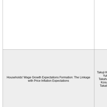
Takuji 
Yu
Households' Wage Growth Expectations Formation: The Linkage
Takah
with Price Inflation Expectations
Kos
Taka