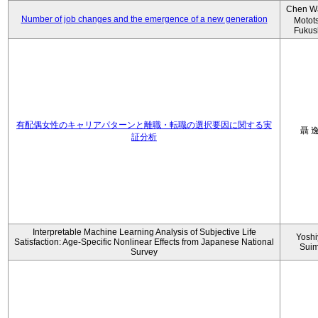
Chen W
Number of job changes and the emergence of a new generation
Motot
Fukus
有配偶女性のキャリアパターンと離職・転職の選択要因に関する実
聶 
証分析
Interpretable Machine Learning Analysis of Subjective Life
Yoshi
Satisfaction: Age-Specific Nonlinear Effects from Japanese National
Sui
Survey