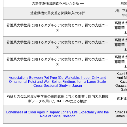
の無作為抽出調査を用いた分析 ―
川
増井正
遺産動機の男女差と保険加入の分析
宇
高橋裕太
看護系大学教員におけるダブルケアの実態とコロナ禍での支援ニー
藤瑠華,
ズ
高橋裕太
看護系大学教員におけるダブルケアの実態とコロナ禍での支援ニー
藤瑠華,
ズ
高橋裕太
看護系大学教員におけるダブルケアの実態とコロナ禍での支援ニー
藤瑠華,
ズ
Kaori 
Associations Between Pet Type (Co-Walkable, Indoor-Only, and
Anri M
Ornamental Pets) and Well-Being: Findings from a Large-Scale
Kaz
Cross-Sectional Study in Japan
Ogawa,
Sat
両親との会話頻度が中学生の進路意欲に与える影響：国内大規模縦
西村
断データを用いたRI-CLPMによる検討
Loneliness at Older Ages in Japan: Lonely Life Expectancy and the
Shiro F
Role of Social Isolation
James 