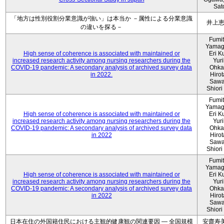
Sat
「地方は性別役割分業意識が強い」は本当か －属性による分業意識
井上
の違いを探る－
Fumi
Yamag
High sense of coherence is associated with maintained or
Eri K
increased research activity among nursing researchers during the
Yur
COVID-19 pandemic: A secondary analysis of archived survey data
Ohka
in 2022.
Hiro
Sawa
Shiori 
Fumi
Yamag
High sense of coherence is associated with maintained or
Eri K
increased research activity among nursing researchers during the
Yur
COVID-19 pandemic: A secondary analysis of archived survey data
Ohka
in 2022
Hiro
Sawa
Shiori 
Fumi
Yamag
High sense of coherence is associated with maintained or
Eri K
increased research activity among nursing researchers during the
Yur
COVID-19 pandemic: A secondary analysis of archived survey data
Ohka
in 2022
Hiro
Sawa
Shiori 
日本在住の外国籍住民における主観的健康観の関連要因 ― 全国規模
安齋寿美