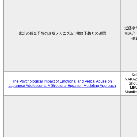
近藤卓
家計の賃金予想の形成メカニズム : 物価予想との連関
富康介
優
Ko
NAKAZ
The Psychological Impact of Emotional and Verbal Abuse on
Shot
Japanese Adolescents: A Structural Equation Modeling Approach
MIW
Mamik