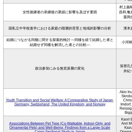
村上義昭
女性後継者の承継後の業績に影響を及ぼす要因
昌和,亀
栗岡
国私立中学校進学における家庭の階層的背景と地域的影響の分析
濱本
結婚につながる同棲に関する探索的検討 ―同棲を経て結婚した者と
小河
結婚せず同棲を解消した者との比較―
張替孔
政治参加にみる無党派層の変化
井紀
Akio Inu
Skrob
Youth Transition and Social Welfare: A Comparative Study of Japan,
Chris
Germany, Switzerland, The United Kingdom, and Norway
Imdorf, 
Reissig
Bigg
Kaori 
Associations Between Pet Type (Co-Walkable, Indoor-Only, and
Anri M
Ornamental Pets) and Well-Being: Findings from a Large-Scale
Kaz
Cross-Sectional Study in Japan
Ogawa,