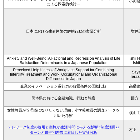
小河
による探索的検討—
日本における生命保険の解約行動の実証分析
増井
Anxiety and Well-Being: A Factorial and Regression Analysis of Life
Ishii 
Satisfaction Determinants in a Japanese Population
Ishi
Perceived Helpfulness of Workplace Support for Combining
Say
Infertility Treatment and Work: Occupational and Organizational
Tera
Differences in Japan
企業のイノベーション遂行力の背景条件の国際比較
高桑
熊本県における金融知識、行動と態度
國方
女性教員が管理職になりたくない理由：小学校教員の調査データを
横山
用いた考察
テレワーク制度の適用と実施が生活時間に与える影響 : 制度活用パ
村上
ターンと属性別差異に着目した実証分析