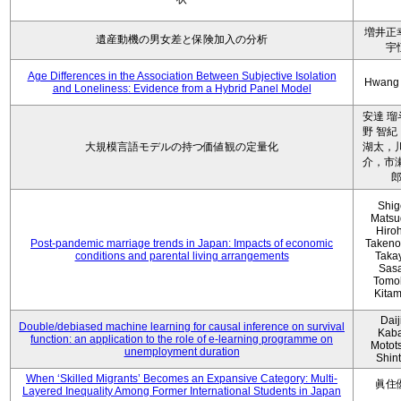
増井正
遺産動機の男女差と保険加入の分析
宇
Age Differences in the Association Between Subjective Isolation
Hwang
and Loneliness: Evidence from a Hybrid Panel Model
安達 瑠
野 智紀
大規模言語モデルの持つ価値観の定量化
湖太，川
介，市瀬
Shig
Matsu
Hiro
Post-pandemic marriage trends in Japan: Impacts of economic
Takeno
conditions and parental living arrangements
Taka
Sasa
Tomo
Kita
Daij
Double/debiased machine learning for causal inference on survival
Kaba
function: an application to the role of e-learning programme on
Motot
unemployment duration
Shin
When ‘Skilled Migrants’ Becomes an Expansive Category: Multi-
眞住
Layered Inequality Among Former International Students in Japan