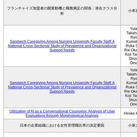
フランチャイズ加盟者の開業動機と職務満足の関係：潜在クラス分
小本
析
Yut
Takah
Ryo
Sandwich Caregiving Among Nursing University Faculty Staff: A
Kumak
National Cross-Sectional Study of Prevalence and Organizational
Ruka S
Support Needs
Rie Ok
Koji T
Shiz
Omo
Yut
Takah
Ryo
Sandwich Caregiving Among Nursing University Faculty Staff: A
Kumak
National Cross-Sectional Study of Prevalence and Organizational
Ruka S
Support Needs
Rie Ok
Koji T
Shiz
Omo
Utilization of AI as a Conversational Counselor: Analysis of User
Hiroko
Evaluations through Morphological Analysis
日本の企業組織における女性管理職比率の決定要因
小泉