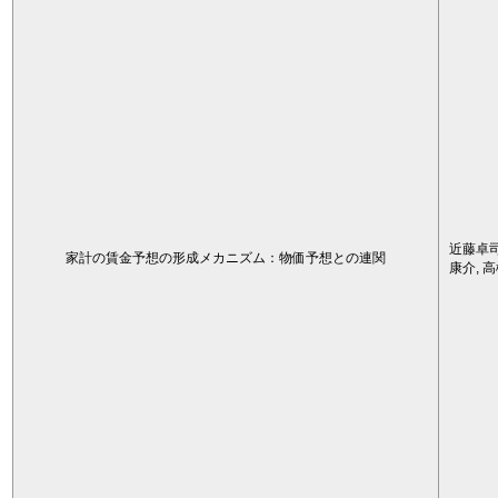
近藤卓司
家計の賃金予想の形成メカニズム：物価予想との連関
康介, 