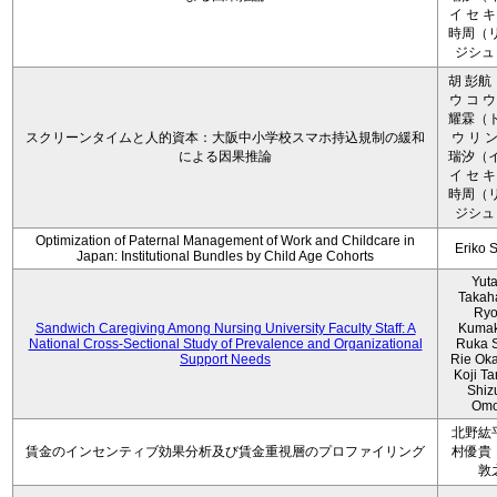
イ セ キ
時周（リ
ジシュ 
胡 彭航
ウ コ ウ
耀霖（ト
スクリーンタイムと人的資本：大阪中小学校スマホ持込規制の緩和
ウ リ ン
による因果推論
瑞汐（イ
イ セ キ
時周（リ
ジシュ 
Optimization of Paternal Management of Work and Childcare in
Eriko 
Japan: Institutional Bundles by Child Age Cohorts
Yut
Takah
Ryo
Sandwich Caregiving Among Nursing University Faculty Staff: A
Kumak
National Cross-Sectional Study of Prevalence and Organizational
Ruka S
Support Needs
Rie Ok
Koji T
Shiz
Omo
北野紘
賃金のインセンティブ効果分析及び賃金重視層のプロファイリング
村優貴
敦