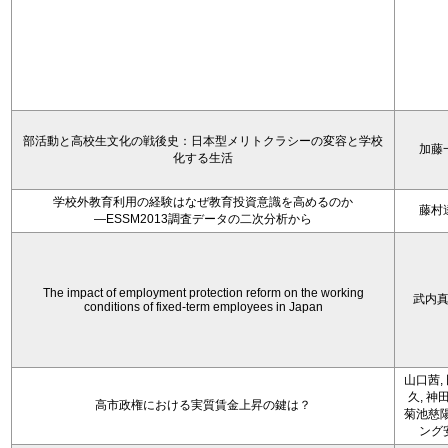
部活動と高校生文化の戦後史：日本型メリトクラシーの変容と学校
加藤
化する生活
学校外教育利用の経験はなぜ教育投資意識を高めるのか
藤村
―ESSM2013調査データの二次分析から
The impact of employment protection reform on the working
武内
conditions of fixed-term employees in Japan
山口茜,
久, 神
高市政権における実質賃金上昇の鍵は？
菊池慈陽
ング