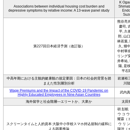
K Oga
Associations between individual housing cost burden and
Shimat
depressive symptoms by relative income: A 13-wave panel study
Endo
Suz
熊谷亮丸
慶司, 
平, 久
郎, 山口
林若葉,
第227回日本経済予測（改訂版）
久, 畑
中村華奈
リング安
井希祐,
陽, 是
平石
中高年期における主観的健康観の規定要因：日本の社会的背景を踏
岩瀬裕三
まえた性別層別分析
川
Wage Premiums and the Impact of the COVID‑19 Pandemic on
武内
Highly Educated Employees in Nine Asian Countries
海外留学と社会階層―エリートか、大衆か
太田
胡 彭航
ウ コ ウ
耀霖（ト
スクリーンタイムと人的資本:大阪中小学校スマホ持込規制の緩和に
ウ リ ン
よる因果推論
瑞汐（イ