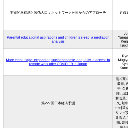
主観的幸福感と関係人口：ネットワーク分析からのアプローチ
近藤
Ju
Parental educational aspirations and children’s sleep: a mediation
Yamas
analysis
Kenji
Tsuc
Ryo
More than usage: expanding socioeconomic inequality in access to
Mugiy
remote work after COVID-19 in Japan
Kyo
Koma
熊谷亮丸
慶司, 
平, 久
郎, 山口
林若葉,
第227回日本経済予測
久, 畑
中村華奈
リング安
井希祐,
陽, 是
平石