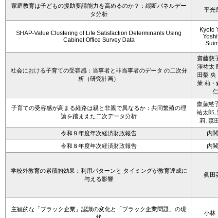
家庭教育は子どもの援助要請能力を高めるのか？：縦断パネルデー
平光
タ分析
Kyoto 
SHAP-Value Clustering of Life Satisfaction Determinants Using
Yoshi
Cabinet Office Survey Data
Sui
齋藤慈子
澤祐太 
社会における子育ての受容感：当事者と非当事者のデータ の二次分
田梨 央
析（研究計画）
茉 莉・
齋藤慈子
子育ての受容感が高まる経路は親と非親で異なるか：共同繁殖の理
祐太郎,
論を踏まえた二次データ分析
莉, 森
令和８年度年次経済財政報告
内
令和８年度年次経済財政報告
内
学校外教育の累積的効果：利用パターンと タイミングが教育達成に
眞田
与える影響
主観的な「ブラック企業」認識の変化と「ブラック企業問題」の現
小林
状