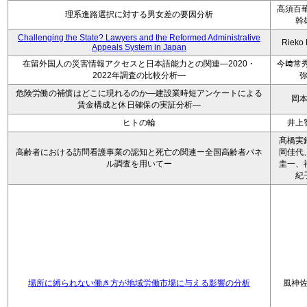
高須百華
理系進路選択に対する男女差の要因分析
幹
Challenging the State? Lawyers and the Reformed Administrative
Rieko
Appeals System in Japan
在留外国人の災害情報アクセスと日本語能力との関連―2020・
今﨑常秀
2022年調査の比較分析―
危険労働の補償はどこに現れるのか―建設業時短アンケートによる
岡
賃金構成と休日確保の実証分析―
ヒトの輪
井上
髙橋実
高齢者における訪問看護事業の認知と死亡の関連ー全国高齢者パネ
岡佳代
ル調査を用いてー
圭一、
紀
場所に縛られない働き方が地域労働市場に与える影響の分析
風神