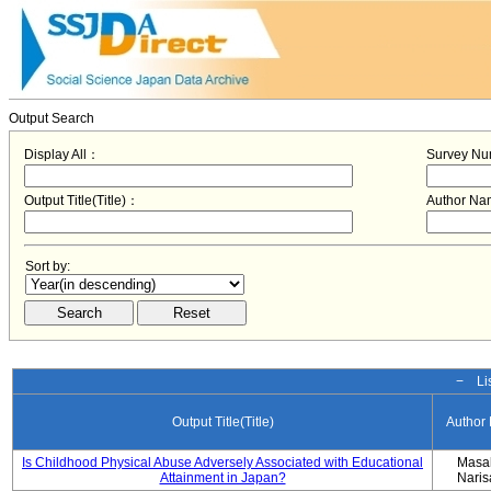
Output Search
Display All：
Survey N
Output Title(Title)：
Author N
Sort by:
− Lis
Output Title(Title)
Author
Is Childhood Physical Abuse Adversely Associated with Educational
Masa
Attainment in Japan?
Nari