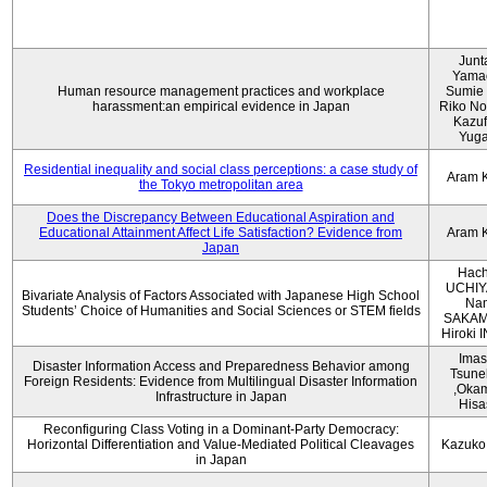
Junt
Yama
Human resource management practices and workplace
Sumie 
harassment:an empirical evidence in Japan
Riko No
Kazu
Yug
Residential inequality and social class perceptions: a case study of
Aram 
the Tokyo metropolitan area
Does the Discrepancy Between Educational Aspiration and
Educational Attainment Affect Life Satisfaction? Evidence from
Aram 
Japan
Hach
UCHIY
Bivariate Analysis of Factors Associated with Japanese High School
Na
Students’ Choice of Humanities and Social Sciences or STEM fields
SAKAM
Hiroki
Imas
Disaster Information Access and Preparedness Behavior among
Tsune
Foreign Residents: Evidence from Multilingual Disaster Information
,Oka
Infrastructure in Japan
Hisa
Reconfiguring Class Voting in a Dominant-Party Democracy:
Horizontal Differentiation and Value-Mediated Political Cleavages
Kazuko
in Japan