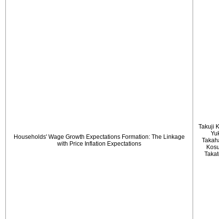
Takuji 
Yu
Households' Wage Growth Expectations Formation: The Linkage
Takah
with Price Inflation Expectations
Kos
Taka