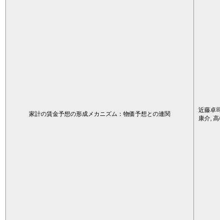
近藤卓司
家計の賃金予想の形成メカニズム：物価予想との連関
康介, 