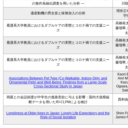
の無作為抽出調査を用いた分析 ―
川
増井正
遺産動機の男女差と保険加入の分析
宇
高橋裕太
看護系大学教員におけるダブルケアの実態とコロナ禍での支援ニー
藤瑠華,
ズ
高橋裕太
看護系大学教員におけるダブルケアの実態とコロナ禍での支援ニー
藤瑠華,
ズ
高橋裕太
看護系大学教員におけるダブルケアの実態とコロナ禍での支援ニー
藤瑠華,
ズ
Kaori 
Associations Between Pet Type (Co-Walkable, Indoor-Only, and
Anri M
Ornamental Pets) and Well-Being: Findings from a Large-Scale
Kaz
Cross-Sectional Study in Japan
Ogawa,
Sat
両親との会話頻度が中学生の進路意欲に与える影響：国内大規模縦
西村
断データを用いたRI-CLPMによる検討
Loneliness at Older Ages in Japan: Lonely Life Expectancy and the
Shiro F
Role of Social Isolation
James 