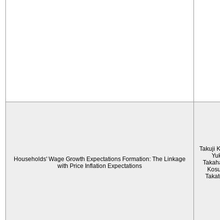
Takuji 
Yu
Households' Wage Growth Expectations Formation: The Linkage
Takah
with Price Inflation Expectations
Kos
Taka