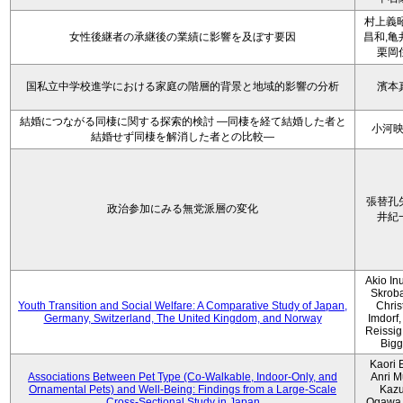
村上義昭
女性後継者の承継後の業績に影響を及ぼす要因
昌和,亀
栗岡
国私立中学校進学における家庭の階層的背景と地域的影響の分析
濱本
結婚につながる同棲に関する探索的検討 ―同棲を経て結婚した者と
小河
結婚せず同棲を解消した者との比較―
張替孔
政治参加にみる無党派層の変化
井紀
Akio Inu
Skrob
Youth Transition and Social Welfare: A Comparative Study of Japan,
Chris
Germany, Switzerland, The United Kingdom, and Norway
Imdorf, 
Reissig
Bigg
Kaori 
Associations Between Pet Type (Co-Walkable, Indoor-Only, and
Anri M
Ornamental Pets) and Well-Being: Findings from a Large-Scale
Kaz
Cross-Sectional Study in Japan
Ogawa,