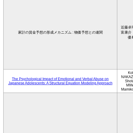
近藤卓
家計の賃金予想の形成メカニズム : 物価予想との連関
富康介
優
Ko
NAKAZ
The Psychological Impact of Emotional and Verbal Abuse on
Shot
Japanese Adolescents: A Structural Equation Modeling Approach
MIW
Mamik