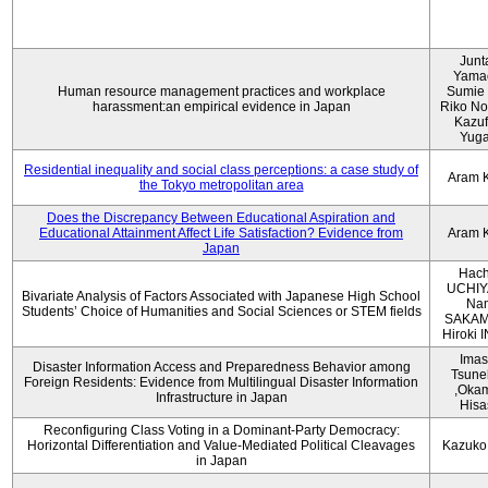
Junt
Yama
Human resource management practices and workplace
Sumie 
harassment:an empirical evidence in Japan
Riko No
Kazu
Yug
Residential inequality and social class perceptions: a case study of
Aram 
the Tokyo metropolitan area
Does the Discrepancy Between Educational Aspiration and
Educational Attainment Affect Life Satisfaction? Evidence from
Aram 
Japan
Hach
UCHIY
Bivariate Analysis of Factors Associated with Japanese High School
Na
Students’ Choice of Humanities and Social Sciences or STEM fields
SAKAM
Hiroki
Imas
Disaster Information Access and Preparedness Behavior among
Tsune
Foreign Residents: Evidence from Multilingual Disaster Information
,Oka
Infrastructure in Japan
Hisa
Reconfiguring Class Voting in a Dominant-Party Democracy:
Horizontal Differentiation and Value-Mediated Political Cleavages
Kazuko
in Japan