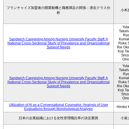
フランチャイズ加盟者の開業動機と職務満足の関係：潜在クラス分
小本
析
Yut
Takah
Ryo
Sandwich Caregiving Among Nursing University Faculty Staff: A
Kumak
National Cross-Sectional Study of Prevalence and Organizational
Ruka S
Support Needs
Rie Ok
Koji T
Shiz
Omo
Yut
Takah
Ryo
Sandwich Caregiving Among Nursing University Faculty Staff: A
Kumak
National Cross-Sectional Study of Prevalence and Organizational
Ruka S
Support Needs
Rie Ok
Koji T
Shiz
Omo
Utilization of AI as a Conversational Counselor: Analysis of User
Hiroko
Evaluations through Morphological Analysis
日本の企業組織における女性管理職比率の決定要因
小泉