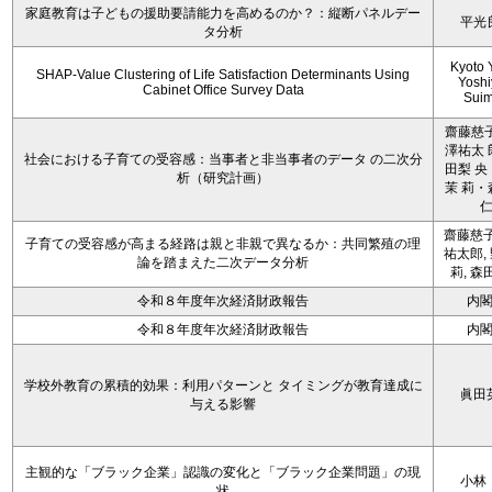
家庭教育は子どもの援助要請能力を高めるのか？：縦断パネルデー
平光
タ分析
Kyoto 
SHAP-Value Clustering of Life Satisfaction Determinants Using
Yoshi
Cabinet Office Survey Data
Sui
齋藤慈子
澤祐太 
社会における子育ての受容感：当事者と非当事者のデータ の二次分
田梨 央
析（研究計画）
茉 莉・
齋藤慈子
子育ての受容感が高まる経路は親と非親で異なるか：共同繁殖の理
祐太郎,
論を踏まえた二次データ分析
莉, 森
令和８年度年次経済財政報告
内
令和８年度年次経済財政報告
内
学校外教育の累積的効果：利用パターンと タイミングが教育達成に
眞田
与える影響
主観的な「ブラック企業」認識の変化と「ブラック企業問題」の現
小林
状