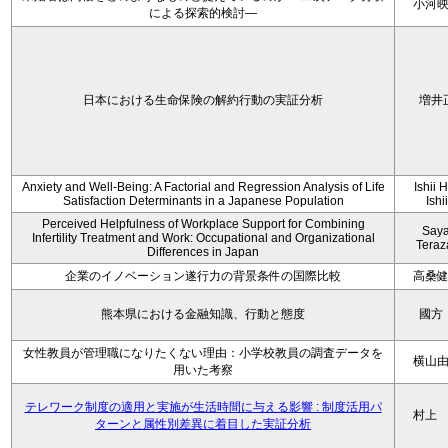
小河
による探索的検討—
日本における生命保険の解約行動の実証分析
増井
Anxiety and Well-Being: A Factorial and Regression Analysis of Life
Ishii 
Satisfaction Determinants in a Japanese Population
Ishi
Perceived Helpfulness of Workplace Support for Combining
Say
Infertility Treatment and Work: Occupational and Organizational
Tera
Differences in Japan
企業のイノベーション遂行力の背景条件の国際比較
高桑
熊本県における金融知識、行動と態度
國方
女性教員が管理職になりたくない理由：小学校教員の調査データを
横山
用いた考察
テレワーク制度の適用と実施が生活時間に与える影響 : 制度活用パ
村上
ターンと属性別差異に着目した実証分析