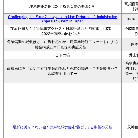
高須百華
理系進路選択に対する男女差の要因分析
幹
Challenging the State? Lawyers and the Reformed Administrative
Rieko
Appeals System in Japan
在留外国人の災害情報アクセスと日本語能力との関連―2020・
今﨑常秀
2022年調査の比較分析―
危険労働の補償はどこに現れるのか―建設業時短アンケートによる
岡
賃金構成と休日確保の実証分析―
ヒトの輪
井上
髙橋実
高齢者における訪問看護事業の認知と死亡の関連ー全国高齢者パネ
岡佳代
ル調査を用いてー
圭一、
紀
場所に縛られない働き方が地域労働市場に与える影響の分析
風神