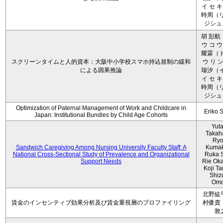
イ セ キ
時周（リ
ジシュ 
胡 彭航
ウ コ ウ
耀霖（ト
スクリーンタイムと人的資本：大阪中小学校スマホ持込規制の緩和
ウ リ ン
による因果推論
瑞汐（イ
イ セ キ
時周（リ
ジシュ 
Optimization of Paternal Management of Work and Childcare in
Eriko 
Japan: Institutional Bundles by Child Age Cohorts
Yut
Takah
Ryo
Sandwich Caregiving Among Nursing University Faculty Staff: A
Kumak
National Cross-Sectional Study of Prevalence and Organizational
Ruka S
Support Needs
Rie Ok
Koji T
Shiz
Omo
北野紘
賃金のインセンティブ効果分析及び賃金重視層のプロファイリング
村優貴
敦