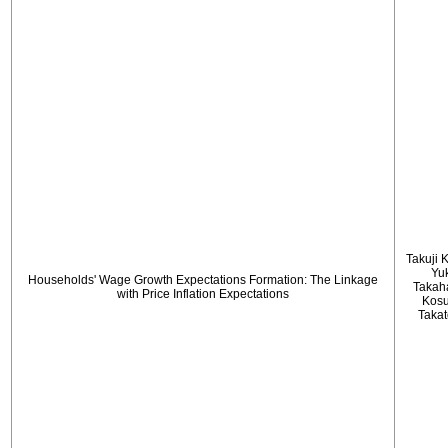
Takuji 
Yu
Households' Wage Growth Expectations Formation: The Linkage
Takah
with Price Inflation Expectations
Kos
Taka