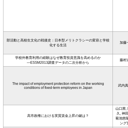
部活動と高校生文化の戦後史：日本型メリトクラシーの変容と学校
加藤
化する生活
学校外教育利用の経験はなぜ教育投資意識を高めるのか
藤村
―ESSM2013調査データの二次分析から
The impact of employment protection reform on the working
武内
conditions of fixed-term employees in Japan
山口茜,
久, 神
高市政権における実質賃金上昇の鍵は？
菊池慈陽
ング