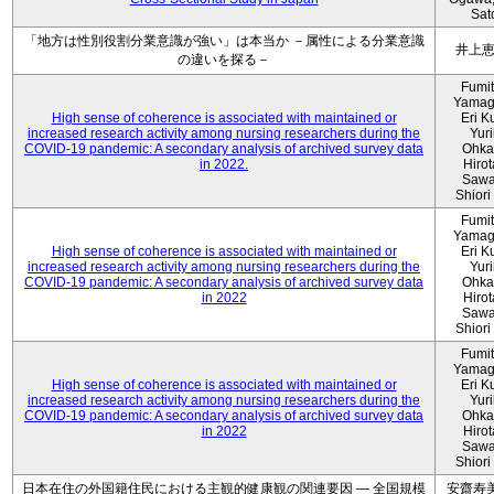
Sat
「地方は性別役割分業意識が強い」は本当か －属性による分業意識
井上
の違いを探る－
Fumi
Yamag
High sense of coherence is associated with maintained or
Eri K
increased research activity among nursing researchers during the
Yur
COVID-19 pandemic: A secondary analysis of archived survey data
Ohka
in 2022.
Hiro
Sawa
Shiori 
Fumi
Yamag
High sense of coherence is associated with maintained or
Eri K
increased research activity among nursing researchers during the
Yur
COVID-19 pandemic: A secondary analysis of archived survey data
Ohka
in 2022
Hiro
Sawa
Shiori 
Fumi
Yamag
High sense of coherence is associated with maintained or
Eri K
increased research activity among nursing researchers during the
Yur
COVID-19 pandemic: A secondary analysis of archived survey data
Ohka
in 2022
Hiro
Sawa
Shiori 
日本在住の外国籍住民における主観的健康観の関連要因 ― 全国規模
安齋寿美