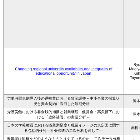
Ryo
Changing regional university availability and inequality of
Mugiy
educational opportunity in Japan
Koh
Toyo
労働時間規制導入後の運輸業における賃金調整－中小企業の採算状
岡
況と資金制約に着目した短期分析－
介護労働における非金銭的補償と就業継続－低賃金・高負担下にお
岡
ける「虚偽補償」の実証分析－
日本の学校教員における職業満足度と職業イメージの規定因に関す
赤松
る包括的検討―社会調査の二次分析を通して―
未婚者は同棲をどのようなものと捉えているのか —二次データ分析