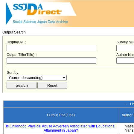
Output Search
Display All：
Survey N
Output Title(Title)：
Author N
Sort by:
− Lis
Output Title(Title)
Author
Is Childhood Physical Abuse Adversely Associated with Educational
Masa
Attainment in Japan?
Nari