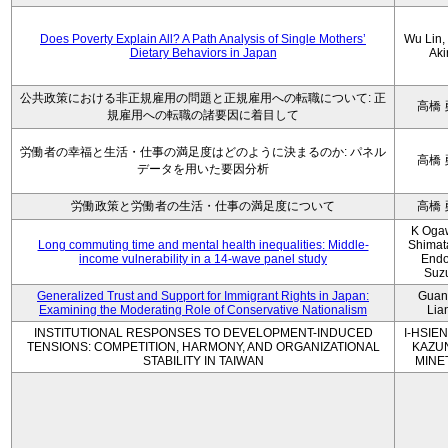
Does Poverty Explain All? A Path Analysis of Single Mothers’
Wu Lin, 
Dietary Behaviors in Japan
Aki
公共政策における非正規雇用の問題と正規雇用への転職について: 正
高橋 
規雇用への転職の諸要因に着目して
労働者の幸福と生活・仕事の満足度はどのように決まるのか: パネル
高橋 
データを用いた要因分析
労働政策と労働者の生活・仕事の満足度について
高橋 
K Oga
Long commuting time and mental health inequalities: Middle-
Shimat
income vulnerability in a 14-wave panel study
Endo
Suz
Generalized Trust and Support for Immigrant Rights in Japan:
Guan
Examining the Moderating Role of Conservative Nationalism
Lia
INSTITUTIONAL RESPONSES TO DEVELOPMENT-INDUCED
I-HSIEN
TENSIONS: COMPETITION, HARMONY, AND ORGANIZATIONAL
KAZU
STABILITY IN TAIWAN
MINE