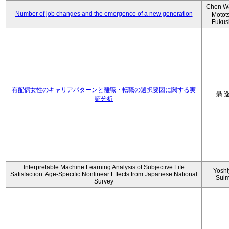
Chen W
Number of job changes and the emergence of a new generation
Motot
Fukus
有配偶女性のキャリアパターンと離職・転職の選択要因に関する実
聶 
証分析
Interpretable Machine Learning Analysis of Subjective Life
Yoshi
Satisfaction: Age-Specific Nonlinear Effects from Japanese National
Sui
Survey