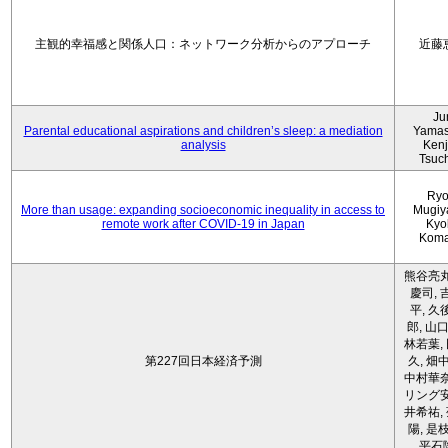
主観的幸福感と関係人口：ネットワーク分析からのアプローチ
近藤
Ju
Parental educational aspirations and children’s sleep: a mediation
Yamas
analysis
Kenji
Tsuc
Ryo
More than usage: expanding socioeconomic inequality in access to
Mugiy
remote work after COVID-19 in Japan
Kyo
Koma
熊谷亮丸
慶司, 
平, 久
郎, 山口
林若葉,
第227回日本経済予測
久, 畑
中村華奈
リング安
井希祐,
陽, 是
平石