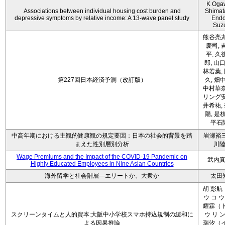
K Oga
Associations between individual housing cost burden and
Shimat
depressive symptoms by relative income: A 13-wave panel study
Endo
Suz
熊谷亮丸
慶司, 
平, 久
郎, 山口
林若葉,
第227回日本経済予測（改訂版）
久, 畑
中村華奈
リング安
井希祐,
陽, 是
平石
中高年期における主観的健康観の規定要因：日本の社会的背景を踏
岩瀬裕三
まえた性別層別分析
川
Wage Premiums and the Impact of the COVID‑19 Pandemic on
武内
Highly Educated Employees in Nine Asian Countries
海外留学と社会階層―エリートか、大衆か
太田
胡 彭航
ウ コ ウ
耀霖（ト
スクリーンタイムと人的資本:大阪中小学校スマホ持込規制の緩和に
ウ リ ン
よる因果推論
瑞汐（イ