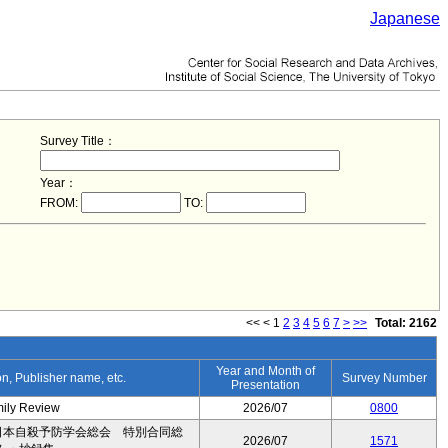
Japanese
Survey Title：
Year：
FROM:
TO:
<<
<
1
2
3
4
5
6
7
>
>>
Total: 2162
Year and Month of
ion, Publisher name, etc.
Survey Number
Presentation
mily Review
2026/07
0800
日本自殺予防学会総会 特別合同総
2026/07
1571