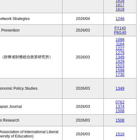
1616
1617
1618
etwork Strategies
2026/04
1246
PY140
 Prevention
2026/03
PM140
1088
1164
1227
1279
集（財務省財務総合政策研究所）
2026/03
1349
1429
1523
1598
1730
conomic Policy Studies
2026/03
1349
0762
Japan Journal
2026/03
1374
1508
rs Research
2026/03
1508
ssociation of International Liberal
2026/03
1510
versity of Education)