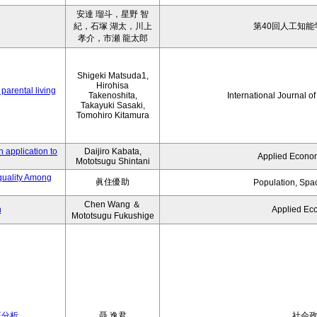
安達 瑠斗，星野 智
紀，石塚 湖太，川上
第40回人工知能
孝介，市瀬 龍太郎
Shigeki Matsuda1,
Hirohisa
parental living
Takenoshita,
International Journal o
Takayuki Sasaki,
Tomohiro Kitamura
 application to
Daijiro Kabata,
Applied Econom
Mototsugu Shintani
quality Among
眞住優助
Population, Spa
Chen Wang ＆
n
Applied Ec
Mototsugu Fukushige
証分析
聶 逸君
社会