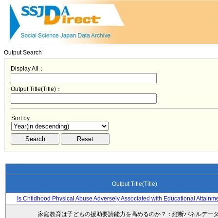
Output Search
Display All：
Output Title(Title)：
Sort by:
Output Title(Title)
Is Childhood Physical Abuse Adversely Associated with Educational Attainm
家庭教育は子どもの援助要請能力を高めるのか？：縦断パネルデー