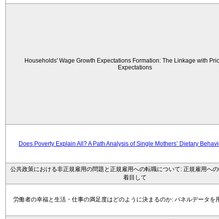
Households' Wage Growth Expectations Formation: The Linkage with Price
Expectations
Does Poverty Explain All? A Path Analysis of Single Mothers’ Dietary Behav
公共政策における非正規雇用の問題と正規雇用への転職について: 正規雇用へ
着目して
労働者の幸福と生活・仕事の満足度はどのように決まるのか: パネルデータを