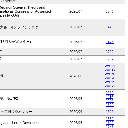
ム・抄録集
Decision Science, Theory and
ernational Congress on Advanced
2026/07
1746
cs (IIAI-AAI)
大会・オンラ インポスター
2026/07
1426
8回大会(ポスター)
2026/07
1426
府
2026/07
1752
府
2026/07
1752
PY012
PM012
PY070
数理
2026/06
PM070
PY025
PM025
0889
1116
、No.792
2026/06
1308
1629
生命保険文化センター
2026/06
1329
1559
Aging and Human Development
2026/06
1613
1746