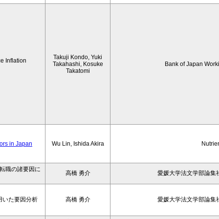
Takuji Kondo, Yuki
 Inflation
Takahashi, Kosuke
Bank of Japan Work
Takatomi
iors in Japan
Wu Lin, Ishida Akira
Nutrie
の転職の諸要因に
高橋 勇介
愛媛大学法文学部論集社
用いた要因分析
高橋 勇介
愛媛大学法文学部論集社