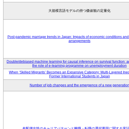
大規模言語モデルの持つ価値観の定量化
Post-pandemic marriage trends in Japan: Impacts of economic conditions and 
arrangements
Double/debiased machine learning for causal inference on survival function: an
the role of e-learning programme on unemployment duration
When ‘Skilled Migrants’ Becomes an Expansive Category: Multi-Layered Ine
Former International Students in Japan
Number of job changes and the emergence of a new generatio
有配偶女性のキャリアパターンと離職・転職の選択要因に関する実