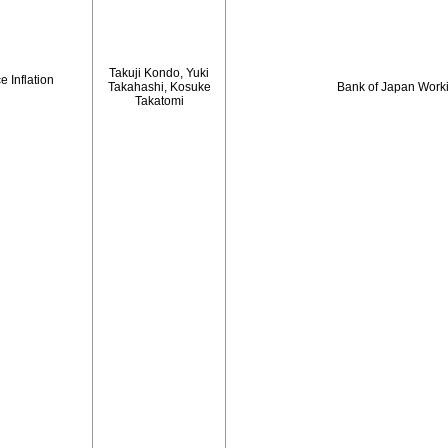
Takuji Kondo, Yuki
 Inflation
Takahashi, Kosuke
Bank of Japan Work
Takatomi