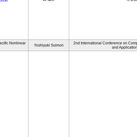
ecific Nonlinear
2nd International Conference on Comp
Yoshiyuki Suimon
and Applicatio