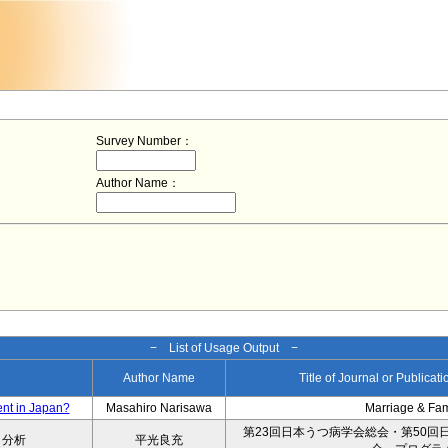
Survey Number：
Author Name：
− List of Usage Output −
Author Name
Title of Journal or Publicat
ent in Japan?
Masahiro Narisawa
Marriage & Fa
第23回日本うつ病学会総会・第50回
タ分析
平光良充