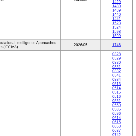
1429
1430
1439
1440
1441
1523
1524
1598
1599
utational Intelligence Approaches
2026/05
1746
ns (ICCIAA)
0328
0329
0330
0331
0332
0341
0384
0513
0514
0515
0516
0531
0559
0585
0596
0614
0615
0653
0687
0742