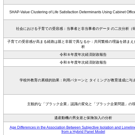
SHAP-Value Clustering of Life Satisfaction Determinants Using Cabinet Offi
社会における子育ての受容感：当事者と非当事者のデータ の二次分析（
子育ての受容感が高まる経路は親と非親で異なるか：共同繁殖の理論を踏まえ
析
令和８年度年次経済財政報告
令和８年度年次経済財政報告
学校外教育の累積的効果：利用パターンと タイミングが教育達成に与
主観的な「ブラック企業」認識の変化と「ブラック企業問題」の
遺産動機の男女差と保険加入の分析
Age Differences in the Association Between Subjective Isolation and Loneli
from a Hybrid Panel Model