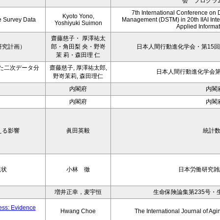
会 プログラ
7th International Conference on 
Kyoto Yono,
ce Survey Data
Management (DSTM) in 20th IIAI Int
Yoshiyuki Suimon
Applied Informati
齋藤慈子・ 厚澤祐太
研究計画）
郎・角田梨 央・野嵜
日本人間行動進化学会・第15回
茉 莉・森田理 仁
た二次データ分
齋藤慈子, 厚澤祐太郎,
日本人間行動進化学会第1
野嵜茉莉, 森田理仁
内閣府
内閣
内閣府
内閣
える影響
眞田英毅
統計
現状
小林 徹
日本労働研究雑誌
増井正幸，麦宇恒
生命保険論集第235号・
ness: Evidence
Hwang Choe
The International Journal of 