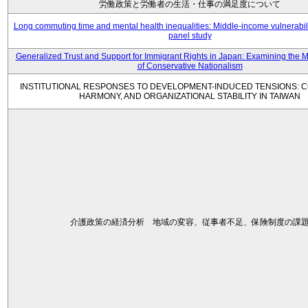
労働政策と労働者の生活・仕事の満足度について
Long commuting time and mental health inequalities: Middle-income vulnerabil
panel study
Generalized Trust and Support for Immigrant Rights in Japan: Examining the 
of Conservative Nationalism
INSTITUTIONAL RESPONSES TO DEVELOPMENT-INDUCED TENSIONS: C
HARMONY, AND ORGANIZATIONAL STABILITY IN TAIWAN
介護政策の経済分析 地域の変容、従事者不足、保険制度の課