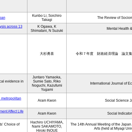
Kunbo Li, Soichiro
apan
The Review of Socion
Takagi
ysis across 13
K Ogawa, K
Mental Health &
Shimatani, N Suzuki
大杉勇喜
令和７年度 財政経済理論 論文
Juntaro Yamaoka,
al evidence in
Sumie Sato, Riko
International Journal of E
Noguchi, Kazufumi
Yugami
o metropolitan
Aram Kwon
Social Science 
ent Affect Life
Aram Kwon
Social Indicato
Hachiro UCHIYAMA,
s’ Choice of
The 14th Annual Meeting of the Japan A
Nami SAKAMOTO,
Arts (held at Miyagi Uni
Hiroki INOUE