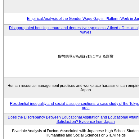
Empirical Analysis of the Gender Wage Gap in Platform Work in J
Disaggregated housing tenure and depressive symptoms: A fixed-effects anal
waves
貨幣錯覚が転職行動に与える影響
Human resource management practices and workplace harassment:an empiric
Japan
Residential inequality and social class perceptions: a case study of the Toky
area
Does the Discrepancy Between Educational Aspiration and Educational Attainm
Satisfaction? Evidence from Japan
Bivariate Analysis of Factors Associated with Japanese High School Student
Humanities and Social Sciences or STEM fields