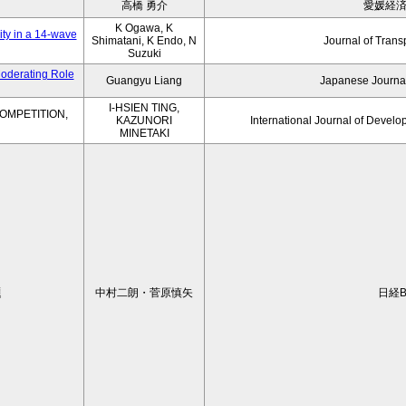
高橋 勇介
愛媛経
K Ogawa, K
ity in a 14-wave
Shimatani, K Endo, N
Journal of Trans
Suzuki
Moderating Role
Guangyu Liang
Japanese Journal
I-HSIEN TING,
OMPETITION,
KAZUNORI
International Journal of Develo
MINETAKI
題
中村二朗・菅原慎矢
日経B