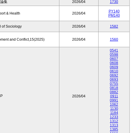
済論集
2026/04
1730
PY140
port & Health
2026/04
PM140
 of Sociology
2026/04
1582
pment and Conflict,15(2025)
2026/04
1560
0541
0598
0607
0608
0609
0610
0692
0693
0755
0818
0882
P
2026/04
0911
0991
1062
1130
1184
1233
1312
1313
1385