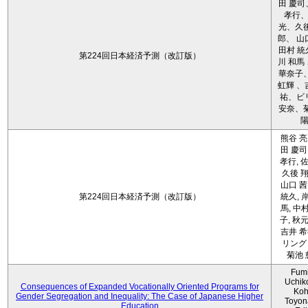
田 慶司
孝行
光、久後
郎、 山
田村 統
第224回日本経済予測（改訂版）
川 和馬
華奈子、
虹輝 、
祐、ビ
安奈、菊
熊谷 亮
田 慶司
孝行, 佐
久後 翔
山口 茜
第224回日本経済予測（改訂版）
統久, 
馬, 中
子, 秋元
吉井 希
リング 
菊池 
Fum
Uchik
Consequences of Expanded Vocationally Oriented Programs for
Koh
Gender Segregation and Inequality: The Case of Japanese Higher
Toyon
Education