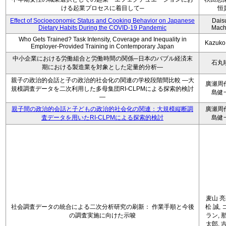
ける起業プロセスに着目して─
恒
Effect of Socioeconomic Status and Cooking Behavior on Japanese
Dais
Dietary Habits During the COVID-19 Pandemic
Mach
Who Gets Trained? Task Intensity, Coverage and Inequality in
Kazuko
Employer-Provided Training in Contemporary Japan
中小企業における労働組合と労働時間の関係─日本のバブル経済末
石丸
期における製造業を対象とした定量的分析―
親子の政治的会話と子の政治的社会化の関連の学校段階間比較 ―大
廣瀬周
規模調査データを二次利用した多母集団RI-CLPMによる探索的検討
島健
―
親子間の政治的会話と子どもの政治的社会化の関連：大規模縦断調
廣瀬周
査データを用いたRI-CLPMによる探索的検討
島健
麦山 亮
社会調査データの統合による二次分析研究の刷新： 作業手順と今後
松 誠, 
の調査実施に向けた示唆
ラン, 
太郎, 