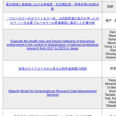
東北地域と他地域における幸福度・生活満足度・所得水準の比較分
加納
析
「ブルーカラーのホワイトカラー化」は内部昇進の拡大を伴ったの
瀬戸 
か？ ――大企業ブルーカラーの昇進構造に着目した計量分析
Dan 
Masa
Yama
Evaluate the health risks and impact pathways of precarious
Wenm
employment in the context of globalization: A national longitudinal
Feng, L
research from 2017 to 2023 in Japan
Xia
Shuang
Haison
女性のライフコースから見る公的年金制度の役割
邢
Yasu
Minami
Ui Ike
Maturity Model for Organizational Research Data Management
Kos
Services
Tanabe,
Yuki, K
Haya
Takaak