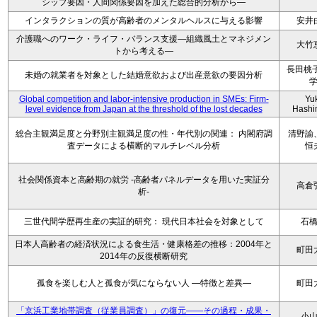
シップ要因・人間関係要因を加えた総合的分析から―
インタラクションの質が高齢者のメンタルヘルスに与える影響
安井
介護職へのワーク・ライフ・バランス支援―組織風土とマネジメン
大竹
トから考える―
長田桃子
未婚の就業者を対象とした結婚意欲および出産意欲の要因分析
Global competition and labor-intensive production in SMEs: Firm-
Yu
level evidence from Japan at the threshold of the lost decades
Hashi
総合主観満足度と分野別主観満足度の性・年代別の関連： 内閣府調
清野諭
査データによる横断的マルチレベル分析
恒
社会関係資本と高齢期の就労 -高齢者パネルデータを用いた実証分
高倉
析-
三世代間学歴再生産の実証的研究： 現代日本社会を対象として
石
日本人高齢者の経済状況による食生活・健康格差の推移：2004年と
町田
2014年の反復横断研究
孤食を楽しむ人と孤食が気にならない人 ―特徴と差異―
町田
「京浜工業地帯調査（従業員調査）」の復元――その過程・成果・
小