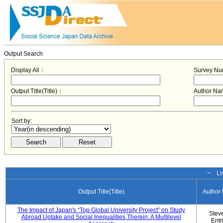
Output Search
Display All：
Survey N
Output Title(Title)：
Author N
Sort by:
− Lis
Output Title(Title)
Author
The Impact of Japan's “Top Global University Project” on Study
Stev
Abroad Uptake and Social Inequalities Therein: A Multilevel
Entr