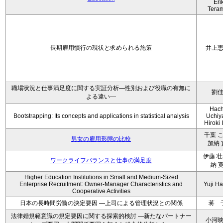
Eri
Tera
長期雇用慣行の現状と求められる施策
井上
職場状況と仕事満足度に関する実証分析―性別および役職の有無に
劉
よる違い―
Hach
Bootstrapping: Its concepts and applications in statistical analysis
Uchiy
Hiroki 
千葉 こ
男女の雇用形態の比較
加納 
伊藤 壮
ワークライフバランスと仕事の満足度
納 
Higher Education Institutions in Small and Medium-Sized
Enterprise Recruitment: Owner-Manager Characteristics and
Yuji H
Cooperative Activities
日本の長時間労働の決定要因 ―上司による管理状況との関係
蒋 
法律婚規範意識の規定要因に関する探索的検討 ―新たなパートナー
小河