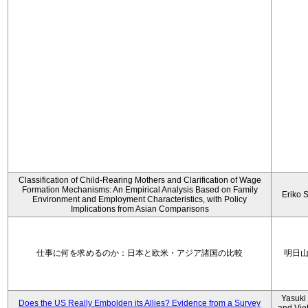
Classification of Child-Rearing Mothers and Clarification of Wage
Formation Mechanisms: An Empirical Analysis Based on Family
Eriko 
Environment and Employment Characteristics, with Policy
Implications from Asian Comparisons
仕事に何を求めるのか：日本と欧米・アジア諸国の比較
明日
Yasuki
Does the US Really Embolden its Allies? Evidence from a Survey