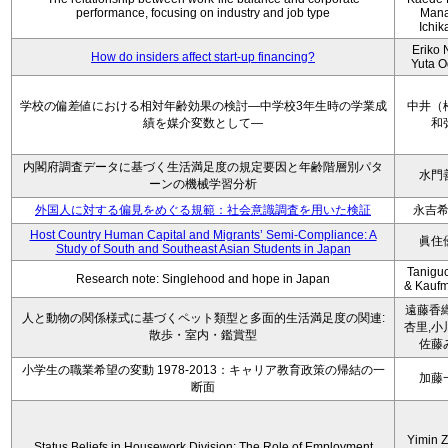
performance, focusing on industry and job type
Man
Ichi
Eriko N
How do insiders affect start-up financing?
Yuta 
学校の偏差値における相対年齢効果の検討―中学校3年生時の学業成
中井（
績を媒介変数として―
和
内閣府調査データに基づく生活満足度の規定要因と年齢階層別パタ
水門
ーンの機械学習分析
外国人に対する偏見をめぐる規範：社会意識調査を用いた検証
永吉
Host Country Human Capital and Migrants’ Semi-Compliance: A
眞住
Study of South and Southeast Asian Students in Japan
Taniguc
Research note: Singlehood and hope in Japan
& Kaufm
遠藤香織
人と動物の関係様式に基づくペット類型と多面的生活満足度の関連:
杏里,小
散歩・室内・鑑賞型
佐藤
小学生の職業希望の変動 1978-2013：キャリア教育政策の帰結の一
加藤
断面
Yimin 
Status Beliefs in Housework Division: The Role of Employment