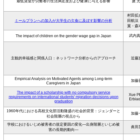
最低賃金が労働者の生活満足度および健康に与える影響
虞 尤
村田拡
ミールプランへの加入が大学生の欠食に及ぼす影響の分析
田航汰
翼・森
武内
The impact of children on the gender wage gap in Japan
主観的幸福感と関係人口：ネットワーク分析からのアプローチ
近藤
Empirical Analysis on Motivated Agents among Long‑term
加藤
Caregivers in Japan
The impact of a scholarship with no compulsory service
Xue P
requirements on international students' migration decisions upon
Erbia
graduation
1960年代における高校文化部活動隆盛の社会的背景：ジェンダーと
加藤
社会階層の視点から
学校におけるいじめ被害者の規定要因の変化―出身階層といじめ被
眞田
害の長期的動向―