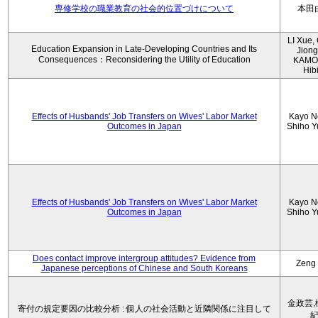
専修学校の職業教育の社会的位置づけについて
本田
LI Xue
Education Expansion in Late-Developing Countries and Its
Jiong
Consequences：Reconsidering the Utility of Education
KAMO
Hibi
Effects of Husbands' Job Transfers on Wives' Labor Market
Kayo N
Outcomes in Japan
Shiho 
Effects of Husbands' Job Transfers on Wives' Labor Market
Kayo N
Outcomes in Japan
Shiho 
Does contact improve intergroup attitudes? Evidence from
Zeng
Japanese perceptions of Chinese and South Koreans
金政芸,
寄付の規定要因の比較分析 : 個人の社会活動と近隣関係に注目して