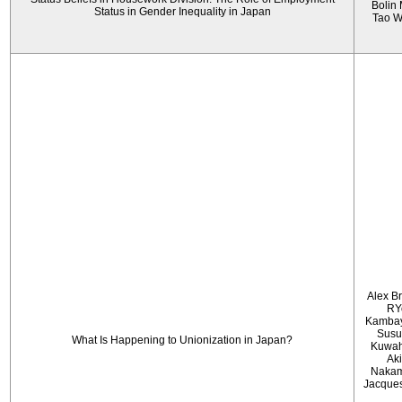
Bolin
Status in Gender Inequality in Japan
Tao 
Alex B
RY
Kambay
Sus
What Is Happening to Unionization in Japan?
Kuwah
Ak
Nakam
Jacque