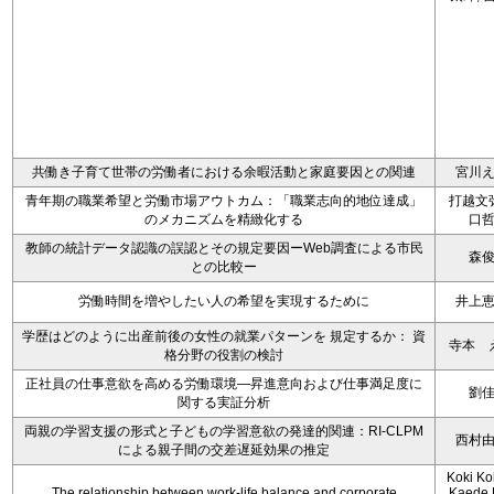
共働き子育て世帯の労働者における余暇活動と家庭要因との関連
宮川
青年期の職業希望と労働市場アウトカム：「職業志向的地位達成」
打越文
のメカニズムを精緻化する
口
教師の統計データ認識の誤認とその規定要因ーWeb調査による市民
森
との比較ー
労働時間を増やしたい人の希望を実現するために
井上
学歴はどのように出産前後の女性の就業パターンを 規定するか： 資
寺本 
格分野の役割の検討
正社員の仕事意欲を高める労働環境―昇進意向および仕事満足度に
劉
関する実証分析
両親の学習支援の形式と子どもの学習意欲の発達的関連：RI-CLPM
西村
による親子間の交差遅延効果の推定
Koki Ko
The relationship between work-life balance and corporate
Kaede F