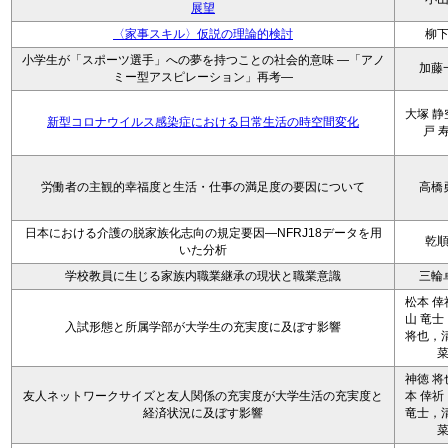
展望
〈家事スキル〉仮説の理論的検討
柳
小学生が「スポーツ選手」への夢を持つことの社会的意味 ―「アノ
加藤
ミー型アスピレーション」再考―
大塚 静
新型コロナウイルス感染症における日常生活の時空間変化
戸 
労働者の主観的幸福度と生活・仕事の満足度の要因について
高橋
日本における介護の脱家族化志向の規定要因―NFRJ18データを用
乾
いた分析
学校教員に生じる家族内職業継承の現状と職業意識
三輪
松本 倖
山 竜士
入試形態と所属学部が大学生の充実度に及ぼす影響
将也，清
神徳 将
友人ネットワークサイズと友人関係の充実度が大学生活の充実度と
本 倖祈
経済状況に及ぼす影響
竜士，清