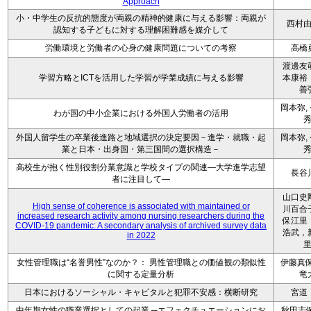
Approach
小・中学生の反抗的態度が両親の精神的健康に与える影響：両親が
西村
認知する子どもに対する理解困難感を媒介して
労働環境と労働者の心身の健康問題についての考察
高橋
渡邊友
学習方略とICTを活用した学習が学業成績に与える影響
本康裕
善
岡本弥,
わが国の中小企業における外国人労働者の活用
外国人留学生の卒業後進路と地域選択の決定要因－進学・就職・起
岡本弥,
業と日本・出身国・第三国間の選択構造－
高校生が抱く性別役割分業意識と学校タイプの関連―大学進学志望
長谷
者に注目して―
山口史
High sense of coherence is associated with maintained or
川百合
increased research activity among nursing researchers during the
保江里
COVID-19 pandemic: A secondary analysis of archived survey data
浩武，
in 2022
女性管理職は“名誉男性”なのか？： 男性管理職との価値観の類似性
伊藤真保
に関する定量分析
竜
日本におけるソーシャル・キャピタルと犯罪不安感：横断研究
宮道
中年期女性の職業選択としての起業 ─エフェクチュエーションにお
秋田志保