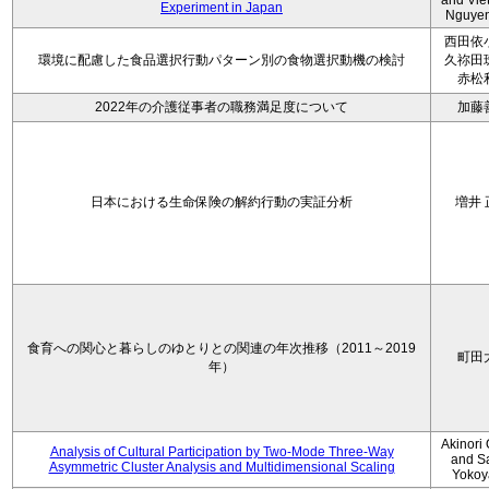
and Vie
Experiment in Japan
Nguye
西田依
環境に配慮した食品選択行動パターン別の食物選択動機の検討
久祢田
赤松
2022年の介護従事者の職務満足度について
加藤
日本における生命保険の解約行動の実証分析
増井 
食育への関心と暮らしのゆとりとの関連の年次推移（2011～2019
町田
年）
Akinori
Analysis of Cultural Participation by Two-Mode Three-Way
and S
Asymmetric Cluster Analysis and Multidimensional Scaling
Yoko