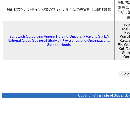
平山 竜
徳 将也
対面授業とオンライン授業の頻度が大学生活の充実度に及ぼす影響
倖祈，清
Yut
Takah
Ryo
Sandwich Caregiving Among Nursing University Faculty Staff: A
Kumak
National Cross-Sectional Study of Prevalence and Organizational
Ruka S
Support Needs
Rie Ok
Koji T
Shiz
Omo
Copyright© Institute of Social Sci