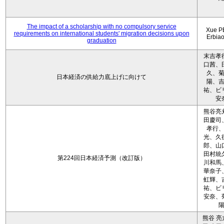
The impact of a scholarship with no compulsory service
Xue P
requirements on international students' migration decisions upon
Erbia
graduation
末吉孝
口茜、
久、
日本経済の供給力底上げに向けて
陽、
祐、ビ
安
熊谷亮
田慶司
孝行
光、久
郎、山
田村統
第224回日本経済予測（改訂版）
川和馬
華奈子
虹輝、
祐、ビ
安奈、
熊谷 亮