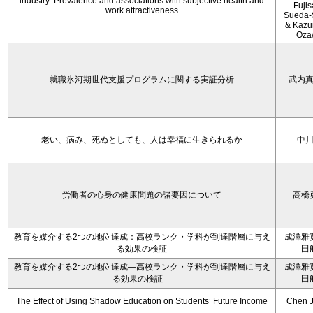
industry: Prevalence and associations with subjective health and
Fujis
work attractiveness
Sueda-
& Kaz
Oza
就職氷河期世代支援プログラムに関する実証分析
武内
老い、病み、死ぬとしても、人は幸福に生きられるか
中
労働者の心身の健康問題の諸要因について
高橋
教育を媒介する2つの地位達成：高校ランク・学科が到達階層に与え
成澤雅
る効果の検証
田
教育を媒介する2つの地位達成―高校ランク・学科が到達階層に与え
成澤雅
る効果の検証―
田
The Effect of Using Shadow Education on Students’ Future Income
Chen J