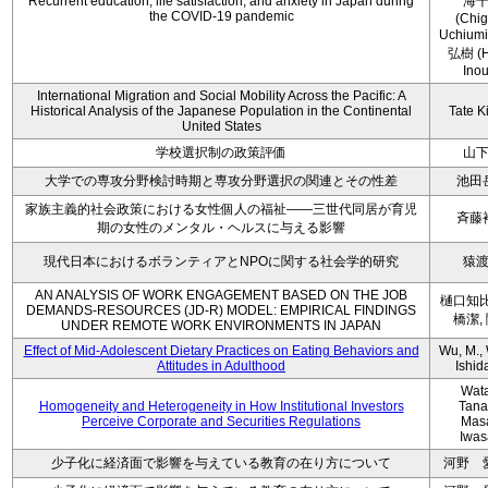
Recurrent education, life satisfaction, and anxiety in Japan during
海
the COVID-19 pandemic
(Chi
Uchium
弘樹 (H
Ino
International Migration and Social Mobility Across the Pacific: A
Historical Analysis of the Japanese Population in the Continental
Tate K
United States
学校選択制の政策評価
山
大学での専攻分野検討時期と専攻分野選択の関連とその性差
池田
家族主義的社会政策における女性個人の福祉――三世代同居が育児
斉藤
期の女性のメンタル・ヘルスに与える影響
現代日本におけるボランティアとNPOに関する社会学的研究
猿
AN ANALYSIS OF WORK ENGAGEMENT BASED ON THE JOB
樋口知比
DEMANDS-RESOURCES (JD-R) MODEL: EMPIRICAL FINDINGS
橋潔,
UNDER REMOTE WORK ENVIRONMENTS IN JAPAN
Effect of Mid-Adolescent Dietary Practices on Eating Behaviors and
Wu, M., 
Attitudes in Adulthood
Ishida
Wat
Homogeneity and Heterogeneity in How Institutional Investors
Tana
Perceive Corporate and Securities Regulations
Mas
Iwas
少子化に経済面で影響を与えている教育の在り方について
河野 