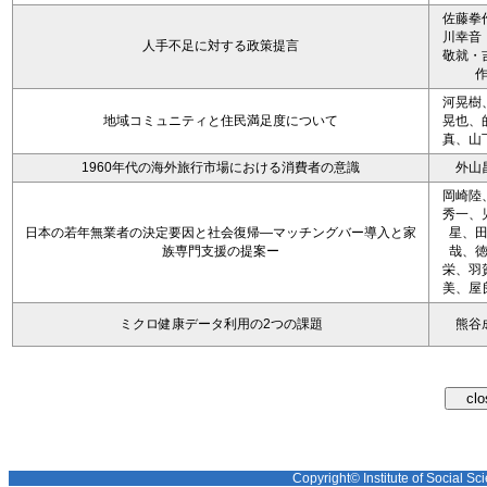
佐藤拳
川幸音
人手不足に対する政策提言
敬就・
河晃樹
地域コミュニティと住民満足度について
晃也、
真、山
1960年代の海外旅行市場における消費者の意識
外山
岡崎陸
秀一、
日本の若年無業者の決定要因と社会復帰―マッチングバー導入と家
星、
族専門支援の提案ー
哉、
栄、羽
美、屋
ミクロ健康データ利用の2つの課題
熊谷
Copyright© Institute of Social Sci