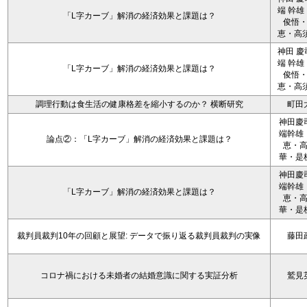
端 幹雄
「L字カーブ」解消の経済効果と課題は？
俊悟
恵・高須
神田 慶
端 幹雄
「L字カーブ」解消の経済効果と課題は？
俊悟
恵・高須
調理行動は食生活の健康格差を縮小するのか？ 横断研究
町田
神田慶
端幹雄
論点②：「L字カーブ」解消の経済効果と課題は？
恵・
華・是
神田慶
端幹雄
「L字カーブ」解消の経済効果と課題は？
恵・
華・是
裁判員裁判10年の回顧と展望: データで振り返る裁判員裁判の実像
藤田
コロナ禍における未婚者の結婚意識に関する実証分析
鷲見