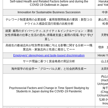
Self-rated Health and Related Factors before and during the
Haruka 
COVID-19 Outbreak in Japan
and Yoko
Innovation for Sustainable Business Succession
中井
テレワーク制度適用の企業規模・雇用形態間格差の要因：新型コロ
麦山亮
ナウイルス感染症流行前後の比較分析
松
就業･雇用のダイバーシティ､エクイティ＆インクルージョン －潜在
女性求職者の仕事と生活の意向､求職者支援と雇用の現場､学び･学び
天野
直し－
高校生の価値志向が性別専攻分離に与える影響に関する分析ーー職
増井 
業志向・家族志向と性差に着目してーー
Employers' stereotypes and taste-based discrimination
Hiroki 
サーチ理論に基づく賃金格差の実証分析
山上
海外留学の社会学ー「グローバル人材」と社会的再生産ー
太田
内山
(Hac
Uchiya
Psychosocial Factors and Change in Time Spent Studying by
海
Students in Japan during the COVID-19 Pandemic
(Chi
Uchium
弘樹 (H
Ino