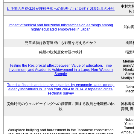
中村大輝
幼少期の自然体験が理科学習への動機づけに及ぼす因果効果の検討
拓
Impact of vertical and horizontal mismatches on earnings among
武内
highly educated employees in Japan
児童虐待は教育達成にも影響を与えるのか？
成澤
結婚の脱制度化命題の検討
稲葉
Meimei
Testing the Reciprocal Effect between Value of Education, Time
TuongV
Investment, and Academic Achievement in a Large Non-Western
Nienk
Sample
Atteve
Martijn
Trends of health and dietary disparities by economic status among
Dais
elderly individuals in Japan from 2004 to 2014: A repeated cross-
Mach
sectional survey
労働時間のウェルビーイングへの影響度に関する教員と他職種の比
神林寿幸
較
貴明, 
Nobu
Yokou
Tomo
Workplace bullying and harassment in the Japanese construction
Ambe, 