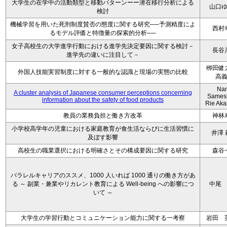
大学生の在学中の活動類型と移動パターンーー潜在移行分析による
山口
検討
機械学習を用いた死刑制度賛否の態度に関する研究──予測精度によ
西村
るモデル評価と特徴量の探索的分析──
女子高校生の大学進学行動における進学先決定要因に関する検討－
長谷
進学先の違いに注目して－
栁田健
外国人技能実習制度に対する一般的な認識と現場の実態の比較
高
Na
A cluster analysis of Japanese consumer perceptions concerning
Sames
information about the safety of food products
Rie Ak
教員の業務負担と働き方改革
神林
小学校高学年の児童における家庭教育が食生活ならびに生活習慣に
井澤 
及ぼす影響
高校生の職業選択における明確さとその構成要因に関する研究
森谷
パラレルキャリアのススメ、1000 人いれば 1000 通りの働き方があ
る ～ 副業・兼業やリカレント教育による Well-being への影響につ
中尾
いて ～
大学生の学習行動とコミュニケーション能力に関する一考察
岩田 