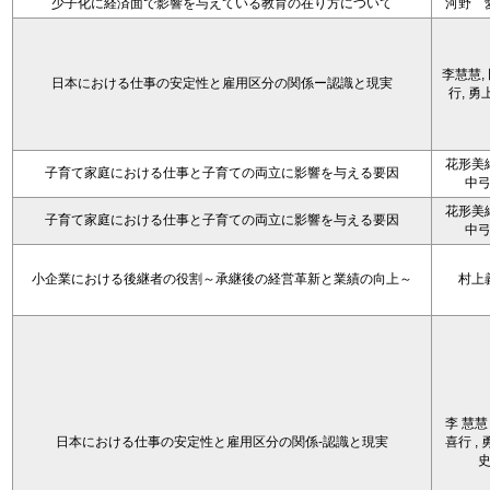
少子化に経済面で影響を与えている教育の在り方について
河野 
李慧慧,
日本における仕事の安定性と雇用区分の関係ー認識と現実
行, 勇
花形美
子育て家庭における仕事と子育ての両立に影響を与える要因
中
花形美
子育て家庭における仕事と子育ての両立に影響を与える要因
中
小企業における後継者の役割～承継後の経営革新と業績の向上～
村上
李 慧慧 
日本における仕事の安定性と雇用区分の関係-認識と現実
喜行 , 