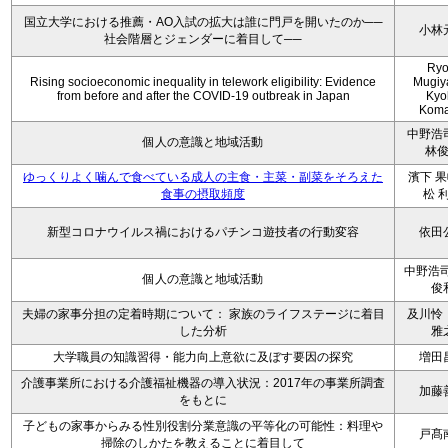
国立大学における推薦・AO入試の拡大は誰に門戸を開いたのか──
小林
社会階層とジェンダーに着目して──
Ryo
Rising socioeconomic inequality in telework eligibility: Evidence
Mugiy
from before and after the COVID-19 outbreak in Japan
Kyo
Koma
中野浩
個人の意識と地域活動
林
ゆっくりよく噛んで食べている成人の主食・主菜・副菜をそろえた
濱下 果
食事の摂取頻度
松 
新型コロナウイルス禍におけるパチンコ遊技者の行動変容
依田
中野浩司
個人の意識と地域活動
俊
夫婦の家事分担の定着時期について： 家族のライフステージに着目
及川怜
した分析
雅
大学職員の知識習得・能力向上意欲に及ぼす要因の探究
増田
介護事業所における介護福祉機器の導入状況：2017年の事業所調査
加藤
をもとに
子どもの家事からみる性別役割分業意識の平等化の可能性：料理や
戸髙
掃除のしかたを教えることに着目して