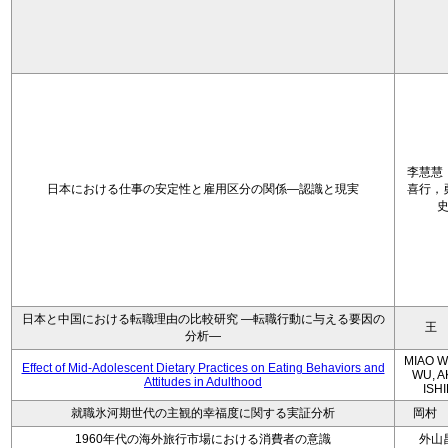
李慧慧
日本における仕事の安定性と雇用区分の関係—認識と現実
喜行，
日本と中国における転職理由の比較研究 ―転職行動に与える要因の
王
分析―
MIAO W
Effect of Mid-Adolescent Dietary Practices on Eating Behaviors and
WU, A
Attitudes in Adulthood
ISH
就職氷河期世代の主観的幸福度に関する実証分析
岡村
1960年代の海外旅行市場における消費者の意識
外山