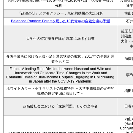
男性の仕事志向の低下―1970年代から2010年代までの長期推移の
片田孫朝
分析―
達
「政治の話」とデモクラシー：規範的効果の実証分析
横山
Balanced Random Forestを用いた10代青年の自殺念慮の予測
石
前原志
川陽生
大学生の特定扶養控除が 就業に及ぼす影響
大尊・
介護事業所における人員不足と運営状況の現状：2017年の事業所調
加藤
査をもとに
Factors Affecting Role Division between Husband and Wife and
Housework and Childcare Time: Changes in the Work and
李
Commute Times of Dual-Income Couples Engaging in Childrearing
in Japan after the COVID-19 Pandemic
ホワイトカラー・ゼネラリストの職務特性 －大学事務職員の定型的
増田
職務の規定要因に着目して－
超高齢社会における「家族問題」とその当事者
田巻
内山
(Hac
Uchiya