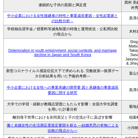
西村 美
連鎖的な子供の貧困と満足度
井
中小企業における女性後継者の特性と事業成長要因－女性起業家と
黒澤
の比較分析－
学校独自奨学金／授業料等減免制度の特徴と運用状況：公私間比較
木村
の視点から
Shig
Mats
Deterioration in youth employment, social contexts, and marriage
Taka
decline in Japan and South Korea
Sasa
Jaeyou
& Jihe
新型コロナウイルス感染症拡大下で求められる. 労働政策―個票デー
畠山
タ分析結果を用いた予備的考察―
中小企業における女性への事業承継の障壁要 因と承継後の事業成長
黒澤
要因に関する研究
大学での学習・経験が教職志望度にもたらす影響：全国大学生調査
菊地
を用いた計量分析
離別母子世帯における非同居父と子の交流が子に及ぼす影響
稲葉
働く未婚女性の生活満足度規定要因を探る ―結婚意思の有無による
小河
比較の視点から―