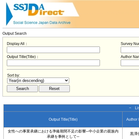
Output Search
Display All：
Survey N
Output Title(Title)：
Author N
Sort by:
− Lis
Output Title(Title)
Author
女性への事業承継における準備期間不足の影響─中小企業の親族内
黒澤
承継を事例として─