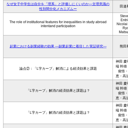
なぜ女子中学生は自分を「理系」と評価しにくいのか—文理意識の
田邉
性別間分化メカニズムー
Stev
Entri
The role of institutional features for inequalities in study abroad
Nicolai
intentand participation
Ryo
Mats
起業における副業経験の効果 ―副業起業に着目した実証研究―
熊田
神田 慶
端 幹雄
論点②：「L字カーブ」解消による経済効果と課題
俊悟
恵・高須
神田 慶
端 幹雄
「L字カーブ」解消の経済効果と課題は？
俊悟
恵・高須
神田 慶
端 幹雄
「L字カーブ」解消の経済効果と課題は？
俊悟
恵・高須
神田 慶