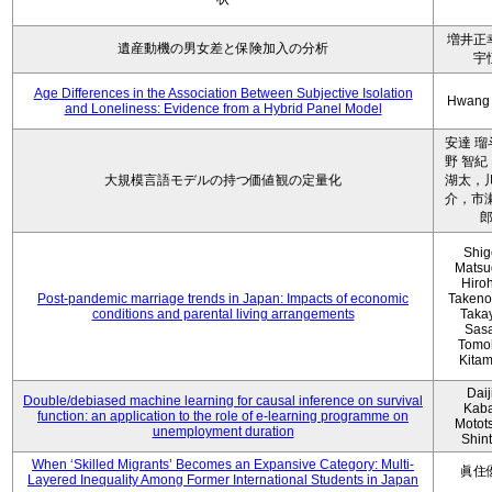
増井正
遺産動機の男女差と保険加入の分析
宇
Age Differences in the Association Between Subjective Isolation
Hwang
and Loneliness: Evidence from a Hybrid Panel Model
安達 瑠
野 智紀
大規模言語モデルの持つ価値観の定量化
湖太，川
介，市瀬
Shig
Matsu
Hiro
Post-pandemic marriage trends in Japan: Impacts of economic
Takeno
conditions and parental living arrangements
Taka
Sasa
Tomo
Kita
Daij
Double/debiased machine learning for causal inference on survival
Kaba
function: an application to the role of e-learning programme on
Motot
unemployment duration
Shin
When ‘Skilled Migrants’ Becomes an Expansive Category: Multi-
眞住
Layered Inequality Among Former International Students in Japan