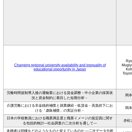
Ryo
Changing regional university availability and inequality of
Mugiy
educational opportunity in Japan
Koh
Toyo
労働時間規制導入後の運輸業における賃金調整－中小企業の採算状
岡
況と資金制約に着目した短期分析－
介護労働における非金銭的補償と就業継続－低賃金・高負担下にお
岡
ける「虚偽補償」の実証分析－
日本の学校教員における職業満足度と職業イメージの規定因に関す
赤松
る包括的検討―社会調査の二次分析を通して―
未婚者は同棲をどのようなものと捉えているのか —二次データ分析