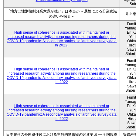
Sat
「地方は性別役割分業意識が強い」は本当か －属性による分業意識
井上
の違いを探る－
Fumi
Yamag
High sense of coherence is associated with maintained or
Eri K
increased research activity among nursing researchers during the
Yur
COVID-19 pandemic: A secondary analysis of archived survey data
Ohka
in 2022.
Hiro
Sawa
Shiori 
Fumi
Yamag
High sense of coherence is associated with maintained or
Eri K
increased research activity among nursing researchers during the
Yur
COVID-19 pandemic: A secondary analysis of archived survey data
Ohka
in 2022
Hiro
Sawa
Shiori 
Fumi
Yamag
High sense of coherence is associated with maintained or
Eri K
increased research activity among nursing researchers during the
Yur
COVID-19 pandemic: A secondary analysis of archived survey data
Ohka
in 2022
Hiro
Sawa
Shiori 
日本在住の外国籍住民における主観的健康観の関連要因 ― 全国規模
安齋寿美