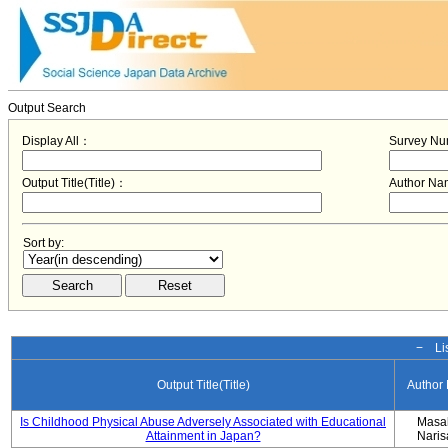
Output Search
Display All：
Survey N
Output Title(Title)：
Author N
Sort by:
− Lis
Output Title(Title)
Author
Is Childhood Physical Abuse Adversely Associated with Educational
Masa
Attainment in Japan?
Nari