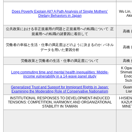
Does Poverty Explain All? A Path Analysis of Single Mothers’
Wu Lin, 
Dietary Behaviors in Japan
Aki
公共政策における非正規雇用の問題と正規雇用への転職について: 正
高橋 
規雇用への転職の諸要因に着目して
労働者の幸福と生活・仕事の満足度はどのように決まるのか: パネル
高橋 
データを用いた要因分析
労働政策と労働者の生活・仕事の満足度について
高橋 
K Oga
Long commuting time and mental health inequalities: Middle-
Shimat
income vulnerability in a 14-wave panel study
Endo
Suz
Generalized Trust and Support for Immigrant Rights in Japan:
Guan
Examining the Moderating Role of Conservative Nationalism
Lia
INSTITUTIONAL RESPONSES TO DEVELOPMENT-INDUCED
I-HSIEN
TENSIONS: COMPETITION, HARMONY, AND ORGANIZATIONAL
KAZU
STABILITY IN TAIWAN
MINE