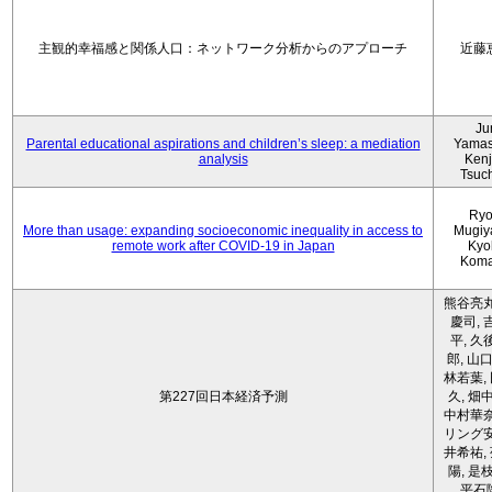
主観的幸福感と関係人口：ネットワーク分析からのアプローチ
近藤
Ju
Parental educational aspirations and children’s sleep: a mediation
Yamas
analysis
Kenji
Tsuc
Ryo
More than usage: expanding socioeconomic inequality in access to
Mugiy
remote work after COVID-19 in Japan
Kyo
Koma
熊谷亮丸
慶司, 
平, 久
郎, 山口
林若葉,
第227回日本経済予測
久, 畑
中村華奈
リング安
井希祐,
陽, 是
平石