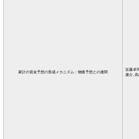
近藤卓司
家計の賃金予想の形成メカニズム：物価予想との連関
康介, 