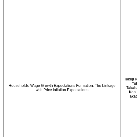
Takuji 
Yu
Households' Wage Growth Expectations Formation: The Linkage
Takah
with Price Inflation Expectations
Kos
Taka