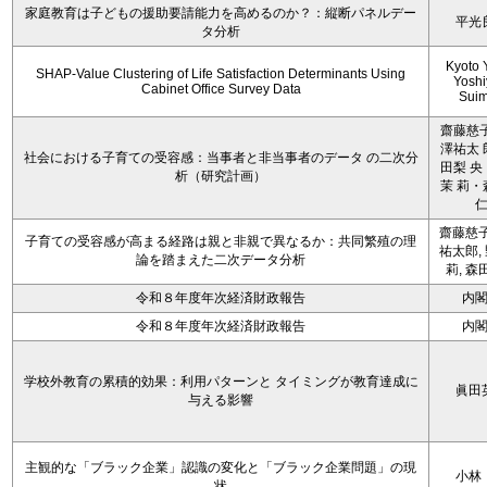
家庭教育は子どもの援助要請能力を高めるのか？：縦断パネルデー
平光
タ分析
Kyoto 
SHAP-Value Clustering of Life Satisfaction Determinants Using
Yoshi
Cabinet Office Survey Data
Sui
齋藤慈子
澤祐太 
社会における子育ての受容感：当事者と非当事者のデータ の二次分
田梨 央
析（研究計画）
茉 莉・
齋藤慈子
子育ての受容感が高まる経路は親と非親で異なるか：共同繁殖の理
祐太郎,
論を踏まえた二次データ分析
莉, 森
令和８年度年次経済財政報告
内
令和８年度年次経済財政報告
内
学校外教育の累積的効果：利用パターンと タイミングが教育達成に
眞田
与える影響
主観的な「ブラック企業」認識の変化と「ブラック企業問題」の現
小林
状