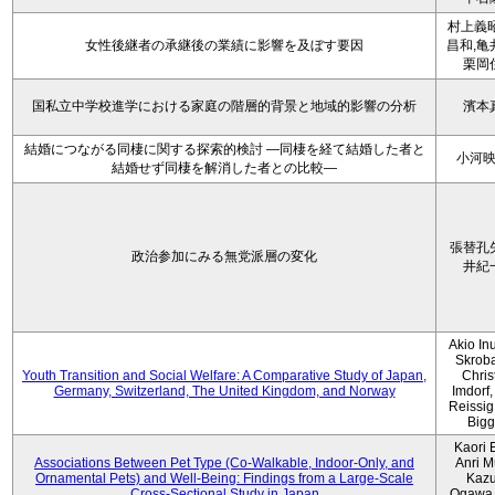
村上義昭
女性後継者の承継後の業績に影響を及ぼす要因
昌和,亀
栗岡
国私立中学校進学における家庭の階層的背景と地域的影響の分析
濱本
結婚につながる同棲に関する探索的検討 ―同棲を経て結婚した者と
小河
結婚せず同棲を解消した者との比較―
張替孔
政治参加にみる無党派層の変化
井紀
Akio Inu
Skrob
Youth Transition and Social Welfare: A Comparative Study of Japan,
Chris
Germany, Switzerland, The United Kingdom, and Norway
Imdorf, 
Reissig
Bigg
Kaori 
Associations Between Pet Type (Co-Walkable, Indoor-Only, and
Anri M
Ornamental Pets) and Well-Being: Findings from a Large-Scale
Kaz
Cross-Sectional Study in Japan
Ogawa,