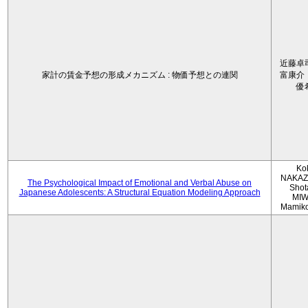
近藤卓
家計の賃金予想の形成メカニズム : 物価予想との連関
富康介
優
Ko
NAKAZ
The Psychological Impact of Emotional and Verbal Abuse on
Shot
Japanese Adolescents: A Structural Equation Modeling Approach
MIW
Mamik