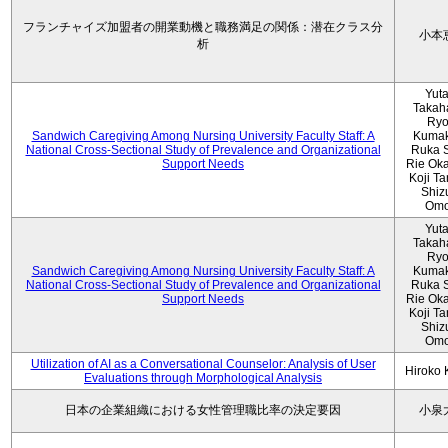
フランチャイズ加盟者の開業動機と職務満足の関係：潜在クラス分
小本
析
Yut
Takah
Ryo
Sandwich Caregiving Among Nursing University Faculty Staff: A
Kumak
National Cross-Sectional Study of Prevalence and Organizational
Ruka S
Support Needs
Rie Ok
Koji T
Shiz
Omo
Yut
Takah
Ryo
Sandwich Caregiving Among Nursing University Faculty Staff: A
Kumak
National Cross-Sectional Study of Prevalence and Organizational
Ruka S
Support Needs
Rie Ok
Koji T
Shiz
Omo
Utilization of AI as a Conversational Counselor: Analysis of User
Hiroko
Evaluations through Morphological Analysis
日本の企業組織における女性管理職比率の決定要因
小泉