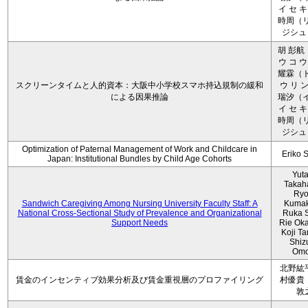
イ セ キ
時周（リ
ジシュ 
胡 彭航
ウ コ ウ
耀霖（ト
スクリーンタイムと人的資本：大阪中小学校スマホ持込規制の緩和
ウ リ ン
による因果推論
瑞汐（イ
イ セ キ
時周（リ
ジシュ 
Optimization of Paternal Management of Work and Childcare in
Eriko 
Japan: Institutional Bundles by Child Age Cohorts
Yut
Takah
Ryo
Sandwich Caregiving Among Nursing University Faculty Staff: A
Kumak
National Cross-Sectional Study of Prevalence and Organizational
Ruka S
Support Needs
Rie Ok
Koji T
Shiz
Omo
北野紘
賃金のインセンティブ効果分析及び賃金重視層のプロファイリング
村優貴
敦