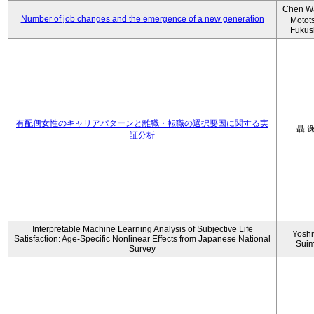
Chen W
Number of job changes and the emergence of a new generation
Motot
Fukus
有配偶女性のキャリアパターンと離職・転職の選択要因に関する実
聶 
証分析
Interpretable Machine Learning Analysis of Subjective Life
Yoshi
Satisfaction: Age-Specific Nonlinear Effects from Japanese National
Sui
Survey