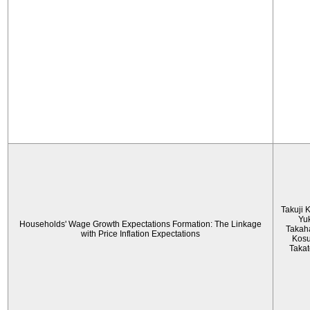
Takuji 
Yu
Households' Wage Growth Expectations Formation: The Linkage
Takah
with Price Inflation Expectations
Kos
Taka