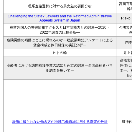
高須百華
理系進路選択に対する男女差の要因分析
幹
Challenging the State? Lawyers and the Reformed Administrative
Rieko
Appeals System in Japan
在留外国人の災害情報アクセスと日本語能力との関連―2020・
今﨑常秀
2022年調査の比較分析―
危険労働の補償はどこに現れるのか―建設業時短アンケートによる
岡
賃金構成と休日確保の実証分析―
ヒトの輪
井上
髙橋実
高齢者における訪問看護事業の認知と死亡の関連ー全国高齢者パネ
岡佳代
ル調査を用いてー
圭一、
紀
場所に縛られない働き方が地域労働市場に与える影響の分析
風神