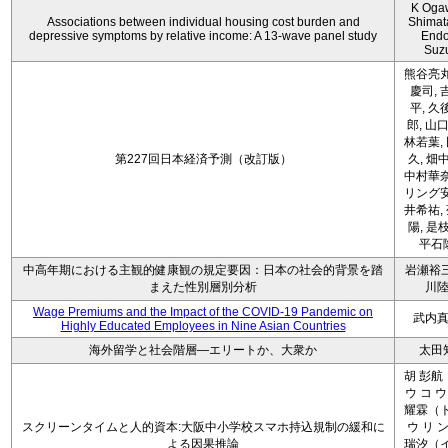
K Oga
Associations between individual housing cost burden and
Shimat
depressive symptoms by relative income: A 13-wave panel study
Endo
Suz
熊谷亮丸
慶司, 
平, 久
郎, 山口
林若葉,
第227回日本経済予測（改訂版）
久, 畑
中村華奈
リング安
井希祐,
陽, 是
平石
中高年期における主観的健康観の規定要因：日本の社会的背景を踏
岩瀬裕三
まえた性別層別分析
川
Wage Premiums and the Impact of the COVID‑19 Pandemic on
武内
Highly Educated Employees in Nine Asian Countries
海外留学と社会階層―エリートか、大衆か
太田
胡 彭航
ウ コ ウ
耀霖（ト
スクリーンタイムと人的資本:大阪中小学校スマホ持込規制の緩和に
ウ リ ン
よる因果推論
瑞汐（イ