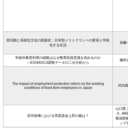
部活動と高校生文化の戦後史：日本型メリトクラシーの変容と学校
加藤
化する生活
学校外教育利用の経験はなぜ教育投資意識を高めるのか
藤村
―ESSM2013調査データの二次分析から
The impact of employment protection reform on the working
武内
conditions of fixed-term employees in Japan
山口茜,
久, 神
高市政権における実質賃金上昇の鍵は？
菊池慈陽
ング