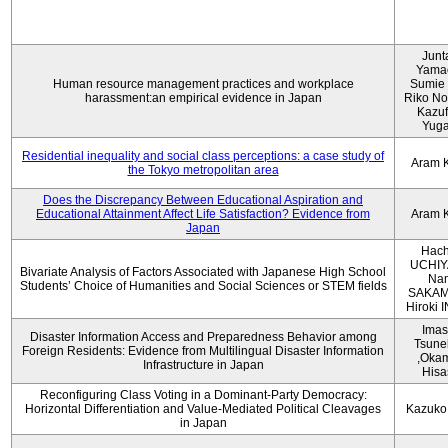
Junt
Yama
Human resource management practices and workplace
Sumie 
harassment:an empirical evidence in Japan
Riko No
Kazu
Yug
Residential inequality and social class perceptions: a case study of
Aram 
the Tokyo metropolitan area
Does the Discrepancy Between Educational Aspiration and
Educational Attainment Affect Life Satisfaction? Evidence from
Aram 
Japan
Hach
UCHIY
Bivariate Analysis of Factors Associated with Japanese High School
Na
Students’ Choice of Humanities and Social Sciences or STEM fields
SAKAM
Hiroki
Imas
Disaster Information Access and Preparedness Behavior among
Tsune
Foreign Residents: Evidence from Multilingual Disaster Information
,Oka
Infrastructure in Japan
Hisa
Reconfiguring Class Voting in a Dominant-Party Democracy:
Horizontal Differentiation and Value-Mediated Political Cleavages
Kazuko
in Japan