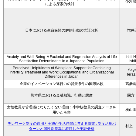
小河
による探索的検討—
日本における生命保険の解約行動の実証分析
増井
Anxiety and Well-Being: A Factorial and Regression Analysis of Life
Ishii 
Satisfaction Determinants in a Japanese Population
Ishi
Perceived Helpfulness of Workplace Support for Combining
Say
Infertility Treatment and Work: Occupational and Organizational
Tera
Differences in Japan
企業のイノベーション遂行力の背景条件の国際比較
高桑
熊本県における金融知識、行動と態度
國方
女性教員が管理職になりたくない理由：小学校教員の調査データを
横山
用いた考察
テレワーク制度の適用と実施が生活時間に与える影響 : 制度活用パ
村上
ターンと属性別差異に着目した実証分析