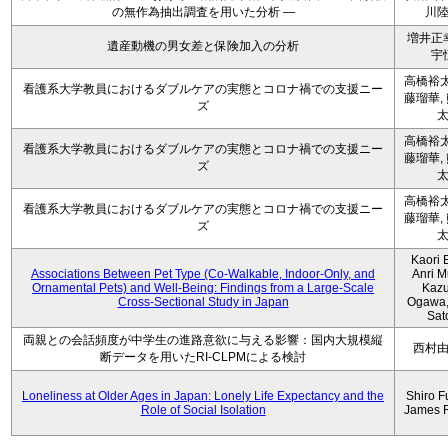
の無作為抽出調査を用いた分析 ―
川
増井正
遺産動機の男女差と保険加入の分析
宇
高橋裕太
看護系大学教員におけるダブルケアの実態とコロナ禍での支援ニー
藤瑠華,
ズ
高橋裕太
看護系大学教員におけるダブルケアの実態とコロナ禍での支援ニー
藤瑠華,
ズ
高橋裕太
看護系大学教員におけるダブルケアの実態とコロナ禍での支援ニー
藤瑠華,
ズ
Kaori 
Associations Between Pet Type (Co-Walkable, Indoor-Only, and
Anri M
Ornamental Pets) and Well-Being: Findings from a Large-Scale
Kaz
Cross-Sectional Study in Japan
Ogawa,
Sat
両親との会話頻度が中学生の進路意欲に与える影響：国内大規模縦
西村
断データを用いたRI-CLPMによる検討
Loneliness at Older Ages in Japan: Lonely Life Expectancy and the
Shiro F
Role of Social Isolation
James 